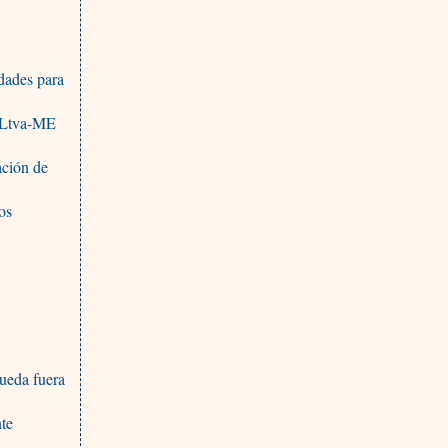
dades para
s Ltva-ME
ación de
os
queda fuera
nte