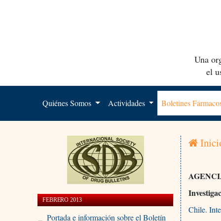
Una org
el 
Quiénes Somos
Actividades
Boletines Fármac
Inici
AGENCI
Investiga
FEBRERO 2013
Chile. Int
Portada e información sobre el Boletín