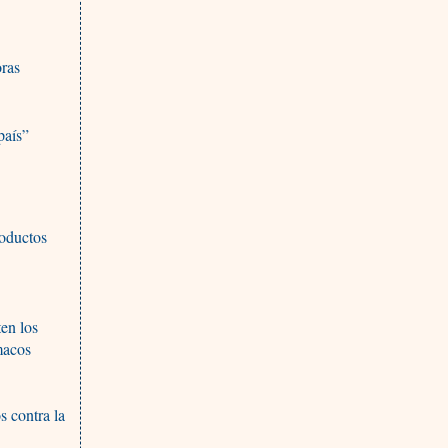
oras
país”
roductos
ten los
macos
A
 contra la