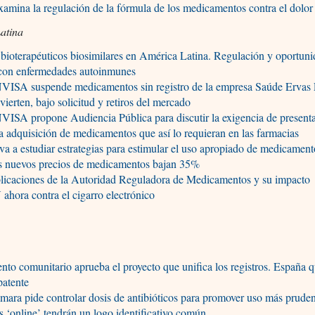
mina la regulación de la fórmula de los medicamentos contra el dolor
atina
bioterapéuticos biosimilares en América Latina. Regulación y oportuni
 con enfermedades autoinmunes
NVISA suspende medicamentos sin registro de la empresa Saúde Erva
ierten, bajo solicitud y retiros del mercado
VISA propone Audiencia Pública para discutir la exigencia de present
la adquisición de medicamentos que así lo requieran en las farmacias
 a estudiar estrategias para estimular el uso apropiado de medicament
os nuevos precios de medicamentos bajan 35%
licaciones de la Autoridad Reguladora de Medicamentos y su impacto
ahora contra el cigarro electrónico
nto comunitario aprueba el proyecto que unifica los registros. España 
patente
ara pide controlar dosis de antibióticos para promover uso más prude
s ‘online’ tendrán un logo identificativo común