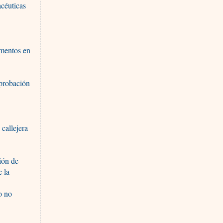
acéuticas
amentos en
aprobación
 callejera
ión de
e la
o no