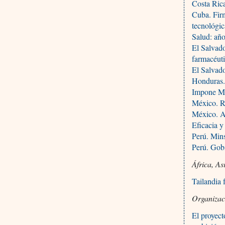
Costa Rica
Cuba. Fir
tecnológi
Salud: añ
El Salvad
farmacéut
El Salvado
Honduras.
Impone Méx
México. R
México. A
Eficacia y
Perú. Min
Perú. Gobi
África, As
Tailandia 
Organizac
El proyect