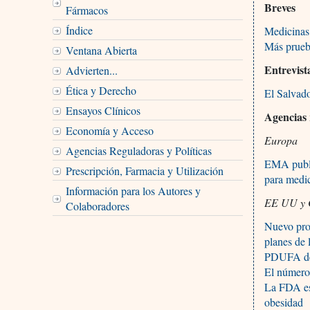
Breves
Fármacos
Índice
Medicinas 
Más prueb
Ventana Abierta
Entrevist
Advierten...
Ética y Derecho
El Salvad
Ensayos Clínicos
Agencias
Economía y Acceso
Europa
Agencias Reguladoras y Políticas
EMA public
Prescripción, Farmacia y Utilización
para medi
Información para los Autores y
EE UU y 
Colaboradores
Nuevo proc
planes de 
PDUFA debi
El número
La FDA es
obesidad