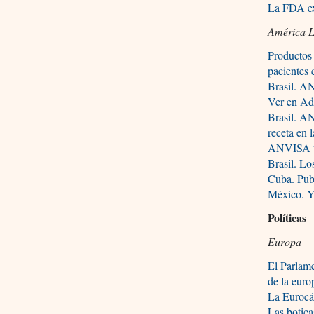
La FDA exa
América L
Productos 
pacientes
Brasil. A
Ver en Adv
Brasil. AN
receta en 
ANVISA va
Brasil. L
Cuba. Pub
México. Y 
Políticas
Europa
El Parlame
de la euro
La Eurocám
Las botica