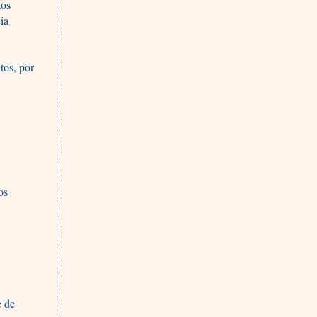
tos
ia
tos, por
os
e de