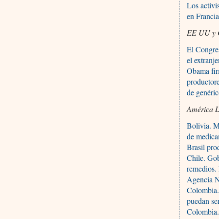
Los activi
en Francia
EE UU y 
El Congre
el extranje
Obama firm
productore
de genéri
América L
Bolivia. M
de medica
Brasil pro
Chile. Gob
remedios. 
Agencia N
Colombia. 
puedan se
Colombia. 