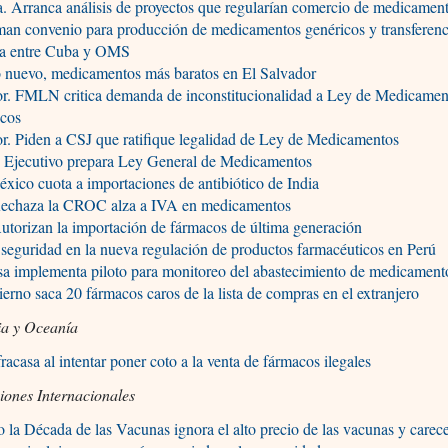
. Arranca análisis de proyectos que regularían comercio de medicamen
man convenio para producción de medicamentos genéricos y transferenc
ca entre Cuba y OMS
o nuevo, medicamentos más baratos en El Salvador
or. FMLN critica demanda de inconstitucionalidad a Ley de Medicamen
icos
r. Piden a CSJ que ratifique legalidad de Ley de Medicamentos
 Ejecutivo prepara Ley General de Medicamentos
ico cuota a importaciones de antibiótico de India
echaza la CROC alza a IVA en medicamentos
utorizan la importación de fármacos de última generación
 seguridad en la nueva regulación de productos farmacéuticos en Perú
sa implementa piloto para monitoreo del abastecimiento de medicament
erno saca 20 fármacos caros de la lista de compras en el extranjero
ia y Oceanía
fracasa al intentar poner coto a la venta de fármacos ilegales
iones Internacionales
o la Década de las Vacunas ignora el alto precio de las vacunas y carec