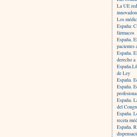
La UE redu
innovador
Los médic
España: Co
fármacos
España. El
pacientes 
España. El
derecho a 
España.Lib
de Ley
España. Ec
España. Ec
profesiona
España. L
del Congr
España. L
receta méd
España. RD
dispensaci