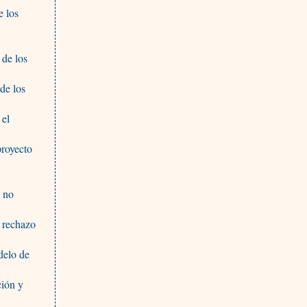
e los
 de los
de los
 el
proyecto
d no
 rechazo
delo de
ción y