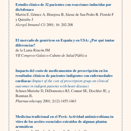
Estudio clínico de 32 pacientes con reacciones inducidas por
diclofenaco
Martín E, Gómez A, Hinojosa B, Sáenz de San Pedro B, Florido F
y Quiralte J
Alergol Inmunol Cli
2001; 16: 202-208
El mercado de genéricos en España y en USA: ¿Por qué tantas
diferencias?
de la Lama Rincón JM
VII Congreso Galaico-Cubano de Salud Pública
Impacto del costo de medicamentos de prescripción en los
resultados clínicos de pacientes indigentes con enfermedades
cardiacas
(Impact of the cost of prescription grugs on clinical
outcomes in indigent patients with heart disease)
Schoen Marieke D, DiDomenico RJ, Connor SE, Dischler JE, y
Bauman JL
Pharmacotherapy
2001; 2(12):1455-1463
Medicina tradicional en el Perú: Actividad antimicrobiana in
vitro de los aceites esenciales extraídos de algunas plantas
aromáticas