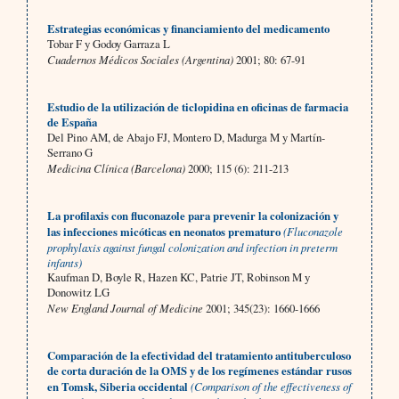
Estrategias económicas y financiamiento del medicamento
Tobar F y Godoy Garraza L
Cuadernos Médicos Sociales (Argentina)
2001; 80: 67-91
Estudio de la utilización de ticlopidina en oficinas de farmacia
de España
Del Pino AM, de Abajo FJ, Montero D, Madurga M y Martín-
Serrano G
Medicina Clínica (Barcelona)
2000; 115 (6): 211-213
La profilaxis con fluconazole para prevenir la colonización y
las infecciones micóticas en neonatos prematuro
(Fluconazole
prophylaxis against fungal colonization and infection in preterm
infants)
Kaufman D, Boyle R, Hazen KC, Patrie JT, Robinson M y
Donowitz LG
New England Journal of Medicine
2001; 345(23): 1660-1666
Comparación de la efectividad del tratamiento antituberculoso
de corta duración de la OMS y de los regímenes estándar rusos
en Tomsk, Siberia occidental
(Comparison of the effectiveness of