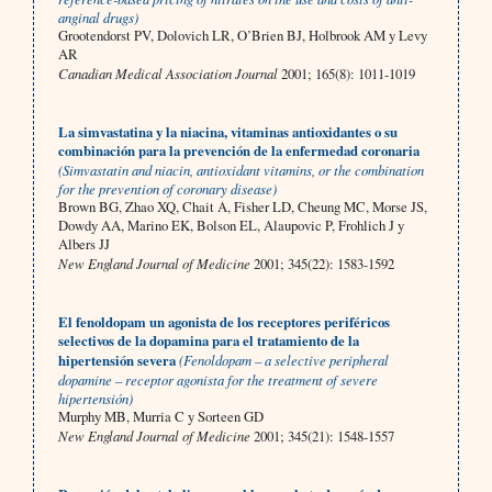
anginal drugs)
Grootendorst PV, Dolovich LR, O’Brien BJ, Holbrook AM y Levy
AR
Canadian Medical Association Journal
2001; 165(8): 1011-1019
La simvastatina y la niacina, vitaminas antioxidantes o su
combinación para la prevención de la enfermedad coronaria
(Simvastatin and niacin, antioxidant vitamins, or the combination
for the prevention of coronary disease)
Brown BG, Zhao XQ, Chait A, Fisher LD, Cheung MC, Morse JS,
Dowdy AA, Marino EK, Bolson EL, Alaupovic P, Frohlich J y
Albers JJ
New England Journal of Medicine
2001; 345(22): 1583-1592
El fenoldopam un agonista de los receptores periféricos
selectivos de la dopamina para el tratamiento de la
hipertensión severa
(Fenoldopam – a selective peripheral
dopamine – receptor agonista for the treatment of severe
hipertensión)
Murphy MB, Murria C y Sorteen GD
New England Journal of Medicine
2001; 345(21): 1548-1557