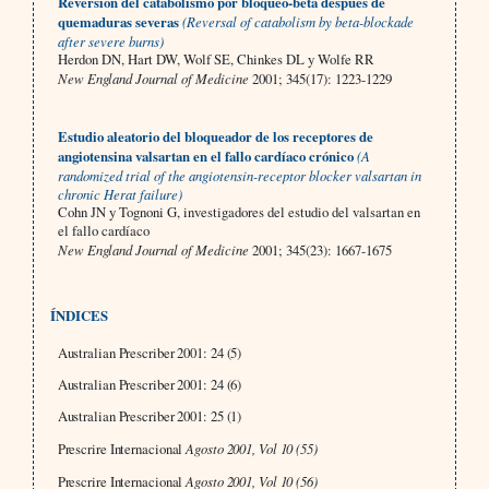
Reversión del catabolismo por bloqueo-beta después de
quemaduras severas
(Reversal of catabolism by beta-blockade
after severe burns)
Herdon DN, Hart DW, Wolf SE, Chinkes DL y Wolfe RR
New England Journal of Medicine
2001; 345(17): 1223-1229
Estudio aleatorio del bloqueador de los receptores de
angiotensina valsartan en el fallo cardíaco crónico
(A
randomized trial of the angiotensin-receptor blocker valsartan in
chronic Herat failure)
Cohn JN y Tognoni G, investigadores del estudio del valsartan en
el fallo cardíaco
New England Journal of Medicine
2001; 345(23): 1667-1675
ÍNDICES
Australian Prescriber 2001: 24 (5)
Australian Prescriber 2001: 24 (6)
Australian Prescriber 2001: 25 (1)
Prescrire Internacional
Agosto 2001, Vol 10 (55)
Prescrire Internacional
Agosto 2001, Vol 10 (56)