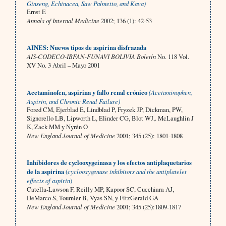
Ginseng, Echinacea, Saw Palmetto, and Kava)
Ernst E
Annals of Internal Medicine
2002; 136 (1): 42-53
AINES: Nuevos tipos de aspirina disfrazada
AIS-CODECO-IBFAN-FUNAVI BOLIVIA Boletín
No. 118 Vol.
XV No. 3 Abril – Mayo 2001
Acetaminofen, aspirina y fallo renal crónico
(Acetaminophen,
Aspirin, and Chronic Renal Failure)
Fored CM, Ejerblad E, Lindblad P, Fryzek JP, Dickman, PW,
Signorello LB, Lipworth L, Elinder CG, Blot WJ,. McLaughlin J
K, Zack MM y Nyrén O
New England Journal of Medicine
2001; 345 (25): 1801-1808
Inhibidores de cyclooxygeinasa y los efectos antiplaquetarios
de la aspirina
(
cyclooxygenase inhibitors and the antiplatelet
effects of aspirin
)
Catella-Lawson F, Reilly MP, Kapoor SC, Cucchiara AJ,
DeMarco S, Tournier B, Vyas SN, y FitzGerald GA
New England Journal of Medicine
2001; 345 (25):1809-1817