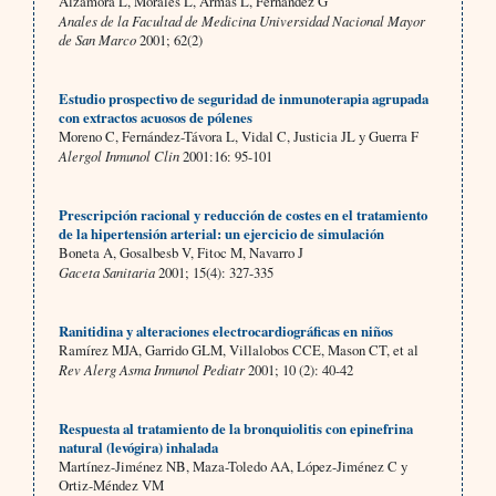
Alzamora L, Morales L, Armas L, Fernández G
Anales de la Facultad de Medicina Universidad Nacional Mayor
de San Marco
2001; 62(2)
Estudio prospectivo de seguridad de inmunoterapia agrupada
con extractos acuosos de pólenes
Moreno C, Fernández-Távora L, Vidal C, Justicia JL y Guerra F
Alergol Inmunol Clin
2001:16: 95-101
Prescripción racional y reducción de costes en el tratamiento
de la hipertensión arterial: un ejercicio de simulación
Boneta A, Gosalbesb V, Fitoc M, Navarro J
Gaceta Sanitaria
2001; 15(4): 327-335
Ranitidina y alteraciones electrocardiográficas en niños
Ramírez MJA, Garrido GLM, Villalobos CCE, Mason CT, et al
Rev Alerg Asma Inmunol Pediatr
2001; 10 (2): 40-42
Respuesta al tratamiento de la bronquiolitis con epinefrina
natural (levógira) inhalada
Martínez-Jiménez NB, Maza-Toledo AA, López-Jiménez C y
Ortiz-Méndez VM