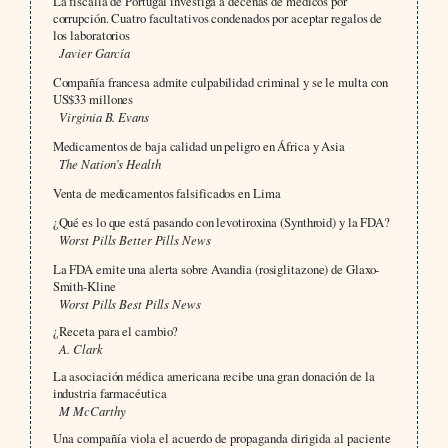
La fiscalía de Portugal investiga a decenas de médicos por
corrupción. Cuatro facultativos condenados por aceptar regalos de
los laboratorios
Javier García
Compañía francesa admite culpabilidad criminal y se le multa con
US$33 millones
Virginia B. Evans
Medicamentos de baja calidad un peligro en África y Asia
The Nation’s Health
Venta de medicamentos falsificados en Lima
¿Qué es lo que está pasando con levotiroxina (Synthroid) y la FDA?
Worst Pills Better Pills News
La FDA emite una alerta sobre Avandia (rosiglitazone) de Glaxo-
Smith-Kline
Worst Pills Best Pills News
¿Receta para el cambio?
A. Clark
La asociación médica americana recibe una gran donación de la
industria farmacéutica
M McCarthy
Una compañía viola el acuerdo de propaganda dirigida al paciente