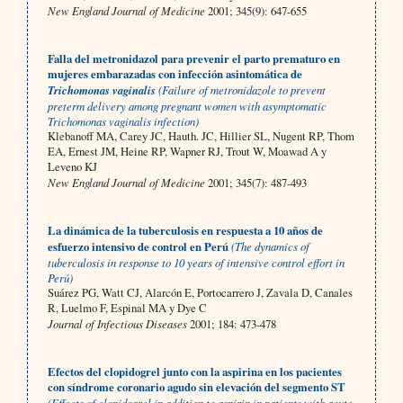
New England Journal of Medicine
2001; 345(9): 647-655
Falla del metronidazol para prevenir el parto prematuro en
mujeres embarazadas con infección asintomática de
Trichomonas vaginalis
(Failure of metronidazole to prevent
preterm delivery among pregnant women with asymptomatic
Trichomonas vaginalis infection)
Klebanoff MA, Carey JC, Hauth. JC, Hillier SL, Nugent RP, Thom
EA, Ernest JM, Heine RP, Wapner RJ, Trout W, Moawad A y
Leveno KJ
New England Journal of Medicine
2001; 345(7): 487-493
La dinámica de la tuberculosis en respuesta a 10 años de
esfuerzo intensivo de control en Perú
(The dynamics of
tuberculosis in response to 10 years of intensive control effort in
Perú)
Suárez PG, Watt CJ, Alarcón E, Portocarrero J, Zavala D, Canales
R, Luelmo F, Espinal MA y Dye C
Journal of Infectious Diseases
2001; 184: 473-478
Efectos del clopidogrel junto con la aspirina en los pacientes
con síndrome coronario agudo sin elevación del segmento ST
(Effects of clopidogrel in addition to aspirin in patients with acute