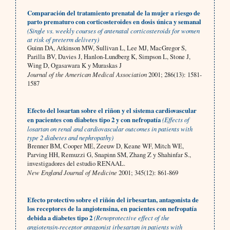
Comparación del tratamiento prenatal de la mujer a riesgo de
parto prematuro con corticosteroides en dosis única y semanal
(Single vs. weekly courses of antenatal corticosteroids for women
at risk of preterm delivery)
Guinn DA, Atkinson MW, Sullivan L, Lee MJ, MacGregor S,
Parilla BV, Davies J, Hanlon-Lundberg K, Simpson L, Stone J,
Wing D, Ogasawara K y Muraskas J
Journal of the American Medical Association
2001; 286(13): 1581-
1587
Efecto del losartan sobre el riñon y el sistema cardiovascular
en pacientes con diabetes tipo 2 y con nefropatía
(Effects of
losartan on renal and cardiovascular outcomes in patients with
type 2 diabetes and nephropathy)
Brenner BM, Cooper ME, Zeeuw D, Keane WF, Mitch WE,
Parving HH, Remuzzi G, Snapinn SM, Zhang Z y Shahinfar S.,
investigadores del estudio RENAAL.
New England Journal of Medicine
2001; 345(12): 861-869
Efecto protectivo sobre el riñón del irbesartan, antagonista de
los receptores de la angiotensina, en pacientes con nefropatía
debida a diabetes tipo 2
(Renoprotective effect of the
angiotensin-receptor antagonist irbesartan in patients with