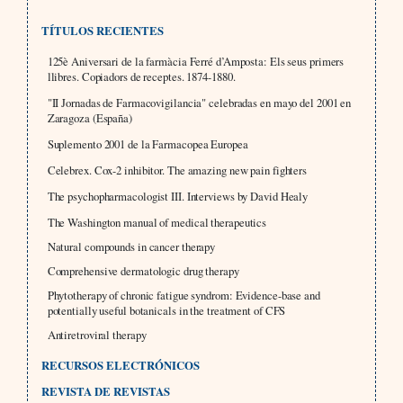
TÍTULOS RECIENTES
125è Aniversari de la farmàcia Ferré d’Amposta: Els seus primers
llibres. Copiadors de receptes. 1874-1880.
"II Jornadas de Farmacovigilancia" celebradas en mayo del 2001 en
Zaragoza (España)
Suplemento 2001 de la Farmacopea Europea
Celebrex. Cox-2 inhibitor. The amazing new pain fighters
The psychopharmacologist III. Interviews by David Healy
The Washington manual of medical therapeutics
Natural compounds in cancer therapy
Comprehensive dermatologic drug therapy
Phytotherapy of chronic fatigue syndrom: Evidence-base and
potentially useful botanicals in the treatment of CFS
Antiretroviral therapy
RECURSOS ELECTRÓNICOS
REVISTA DE REVISTAS