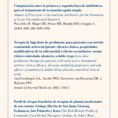
Comparación entre la primera y segunda línea de antibióticos
para el tratamiento de la sinusitis aguda simple
(Impact of First-Line vs Second-Line Antibiotics for the Treatment
of Acute Uncomplicated Sinusitis)
Piccirillo JF, Mager DE, Frisse ME, Brophy RH y Goggin A
JAMA
2001;286:1849-1856
Terapia de baja dosis de prednisone para pacientes con artritis
reumatoide activa incipiente: eficacia clínica, propiedades
modificadoras de la enfermedad y efectos secundarios: ensayo
clínico controlado, aleatorio, a doble ciego
(Low-dose
prednisone therapy for patients with early active rheumatoid
artritis: clinica efficacy, diesease-modifying properties, and side
effects: a randomized, double-blind, placebo-controlled clinical
trial)
van Everdingen AA,. Jacobs JWG, Siewertsz van Reesema DR, y
Bijlsma JWJ
Annals of Internal Medicine
2002; 136(1)
Perfil de riesgos beneficios de terapias de plantas medicinales
de uso común: Ginkgo, Hierba de San Juan, Ginseng,
Echinacea, Saw Palmetto y Kava
(The Risk-Benefit Profile of
Commonly Used Herbal Therapies: Ginkgo, St. John’s Wort,