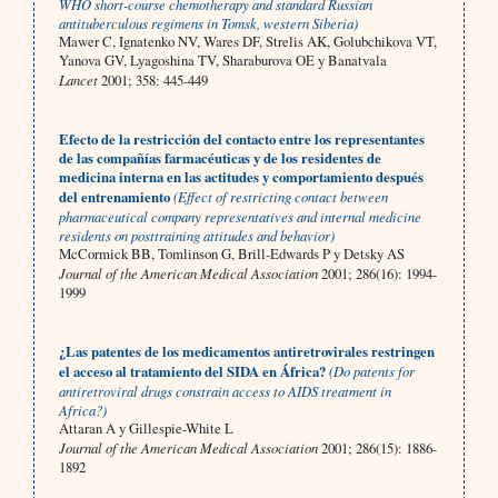
WHO short-course chemotherapy and standard Russian
antituberculous regimens in Tomsk, western Siberia)
Mawer C, Ignatenko NV, Wares DF, Strelis AK, Golubchikova VT,
Yanova GV, Lyagoshina TV, Sharaburova OE y Banatvala
Lancet
2001; 358: 445-449
Efecto de la restricción del contacto entre los representantes
de las compañías farmacéuticas y de los residentes de
medicina interna en las actitudes y comportamiento después
del entrenamiento
(Effect of restricting contact between
pharmaceutical company representatives and internal medicine
residents on posttraining attitudes and behavior)
McCormick BB, Tomlinson G, Brill-Edwards P y Detsky AS
Journal of the American Medical Association
2001; 286(16): 1994-
1999
¿Las patentes de los medicamentos antiretrovirales restringen
el acceso al tratamiento del SIDA en África?
(Do patents for
antiretroviral drugs constrain access to AIDS treatment in
Africa?)
Attaran A y Gillespie-White L
Journal of the American Medical Association
2001; 286(15): 1886-
1892