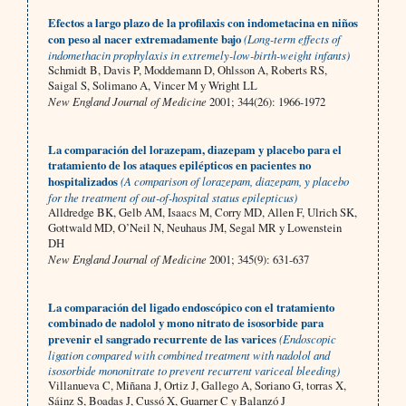
Efectos a largo plazo de la profilaxis con indometacina en niños
con peso al nacer extremadamente bajo
(Long-term effects of
indomethacin prophylaxis in extremely-low-birth-weight infants)
Schmidt B, Davis P, Moddemann D, Ohlsson A, Roberts RS,
Saigal S, Solimano A, Vincer M y Wright LL
New England Journal of Medicine
2001; 344(26): 1966-1972
La comparación del lorazepam, diazepam y placebo para el
tratamiento de los ataques epilépticos en pacientes no
hospitalizados
(A comparison of lorazepam, diazepam, y placebo
for the treatment of out-of-hospital status epilepticus)
Alldredge BK, Gelb AM, Isaacs M, Corry MD, Allen F, Ulrich SK,
Gottwald MD, O’Neil N, Neuhaus JM, Segal MR y Lowenstein
DH
New England Journal of Medicine
2001; 345(9): 631-637
La comparación del ligado endoscópico con el tratamiento
combinado de nadolol y mono nitrato de isosorbide para
prevenir el sangrado recurrente de las varices
(Endoscopic
ligation compared with combined treatment with nadolol and
isosorbide mononitrate to prevent recurrent variceal bleeding)
Villanueva C, Miñana J, Ortiz J, Gallego A, Soriano G, torras X,
Sáinz S, Boadas J, Cussó X, Guarner C y Balanzó J