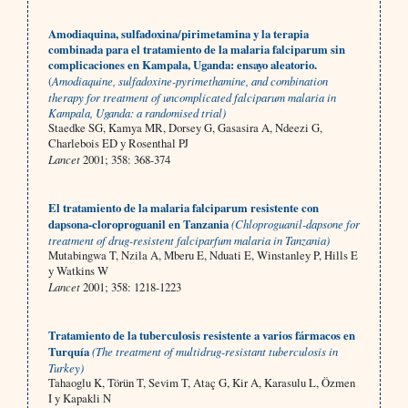
Amodiaquina, sulfadoxina/pirimetamina y la terapia
combinada para el tratamiento de la malaria falciparum sin
complicaciones en Kampala, Uganda: ensayo aleatorio.
(
Amodiaquine, sulfadoxine-pyrimethamine, and combination
therapy for treatment of uncomplicated falciparum malaria in
Kampala, Uganda: a randomised trial)
Staedke SG, Kamya MR, Dorsey G, Gasasira A, Ndeezi G,
Charlebois ED y Rosenthal PJ
Lancet
2001; 358: 368-374
El tratamiento de la malaria falciparum resistente con
dapsona-cloroproguanil en Tanzania
(Chloproguanil-dapsone for
treatment of drug-resistent falciparfum malaria in Tanzania)
Mutabingwa T, Nzila A, Mberu E, Nduati E, Winstanley P, Hills E
y Watkins W
Lancet
2001; 358: 1218-1223
Tratamiento de la tuberculosis resistente a varios fármacos en
Turquía
(The treatment of multidrug-resistant tuberculosis in
Turkey)
Tahaoglu K, Törün T, Sevim T, Ataç G, Kir A, Karasulu L, Özmen
I y Kapakli N