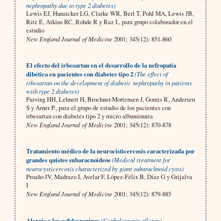
nephropathy due to type 2 diabetes)
Lewis EJ, Hunsicker LG, Clarke WR, Berl T, Pohl MA, Lewis JB,
Ritz E, Atkins RC, Rohde R y Raz I., para grupo colaborador en el
estudio
New England Journal of Medicine
2001; 345(12): 851-860
El efecto del irbesartan en el desarrollo de la nefropatía
dibética en pacientes con diabetes tipo 2
(The effect of
irbesartan on the development of diabetic nephropathy in patients
with type 2 diabetes)
Parving HH, Lehnert H, Brochner-Mortensen J, Gomis R, Andersen
S y Arner P., para el grupo de estudio de los pacientes con
irbesartan con diabetes tipo 2 y micro albuminuria
New England Journal of Medicine
2001; 345(12): 870-878
Tratamiento médico de la neurocisticercosis caracterizada por
grandes quistes subaracnoideos
(Medical treatment for
neurocysticercosis characterized by giant subarachnoid cysts)
Proaño JV, Madrazo I, Avelar F, López-Félix B, Díaz G y Grijalva
I
New England Journal of Medicine
2001; 345(12): 879-885
Alergia a las cefalosporinas
(Cephalosporin allergy)