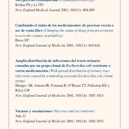
Kelkar PS y Li JTC
New England Medical Journal
2001; 345(11): 804-809
Cambiando el status de los medicamentos: de precisar receta a
ser de venta libre
(Changing the status of drugs from prescription
to over-the-counter availability)
Brass EP
New England Journal of Medicine
2001; 345(11): 810-816
Amplia distribución de infecciones del tracto urinario
causadas por un grupo clonal de
Escherichia coli
resistente a
varios medicamentos
(Widespread distribution of urinary tract
infections caused by a multidrug-resistant Escherichia coli clonal
group)
Manges AR, Jonson JR, Foxman B, O’Bryan TT, Fullerton KE y
Riley LW
New England Journal of Medicine
2001; 345(14): 1007-1013
Vacunas y vacunaciones
(Vaccines and vaccinations)
Ada, G
New England Journal of Medicine
2001; 345(14): 1042-1053