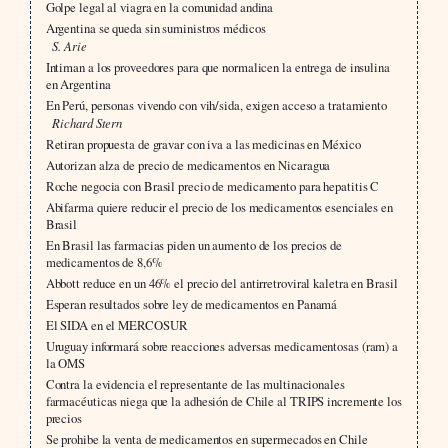
Golpe legal al viagra en la comunidad andina
Argentina se queda sin suministros médicos
S. Arie
Intiman a los proveedores para que normalicen la entrega de insulina
en Argentina
En Perú, personas vivendo con vih/sida, exigen acceso a tratamiento
Richard Stern
Retiran propuesta de gravar con iva a las medicinas en México
Autorizan alza de precio de medicamentos en Nicaragua
Roche negocia con Brasil precio de medicamento para hepatitis C
Abifarma quiere reducir el precio de los medicamentos esenciales en
Brasil
En Brasil las farmacias piden un aumento de los precios de
medicamentos de 8,6%
Abbott reduce en un 46% el precio del antirretroviral kaletra en Brasil
Esperan resultados sobre ley de medicamentos en Panamá
El SIDA en el MERCOSUR
Uruguay informará sobre reacciones adversas medicamentosas (ram) a
la OMS
Contra la evidencia el representante de las multinacionales
farmacéuticas niega que la adhesión de Chile al TRIPS incremente los
precios
Se prohibe la venta de medicamentos en supermecados en Chile