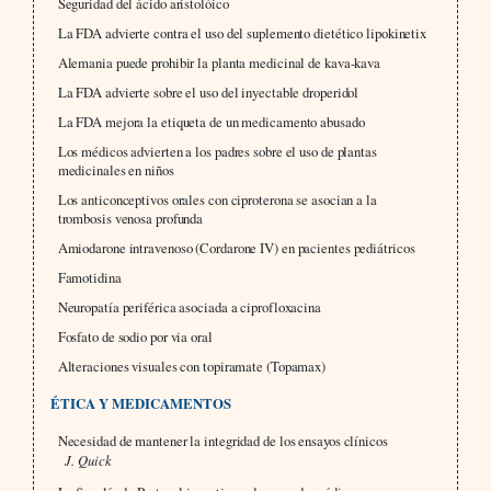
Seguridad del ácido aristolóico
La FDA advierte contra el uso del suplemento dietético lipokinetix
Alemania puede prohibir la planta medicinal de kava-kava
La FDA advierte sobre el uso del inyectable droperidol
La FDA mejora la etiqueta de un medicamento abusado
Los médicos advierten a los padres sobre el uso de plantas
medicinales en niños
Los anticonceptivos orales con ciproterona se asocian a la
trombosis venosa profunda
Amiodarone intravenoso (Cordarone IV) en pacientes pediátricos
Famotidina
Neuropatía periférica asociada a ciprofloxacina
Fosfato de sodio por via oral
Alteraciones visuales con topiramate (Topamax)
ÉTICA Y MEDICAMENTOS
Necesidad de mantener la integridad de los ensayos clínicos
J. Quick