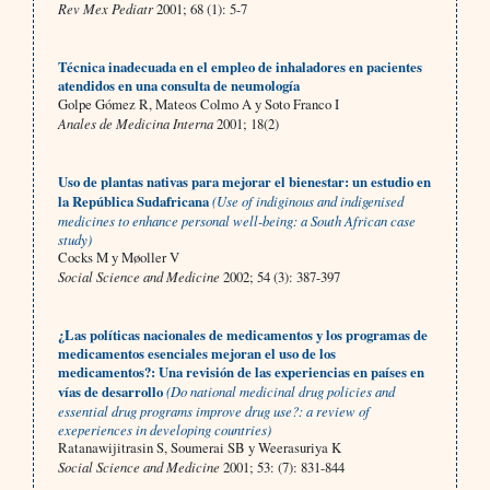
Rev Mex Pediatr
2001; 68 (1): 5-7
Técnica inadecuada en el empleo de inhaladores en pacientes
atendidos en una consulta de neumología
Golpe Gómez R, Mateos Colmo A y Soto Franco I
Anales de Medicina Interna
2001; 18(2)
Uso de plantas nativas para mejorar el bienestar: un estudio en
la República Sudafricana
(Use of indiginous and indigenised
medicines to enhance personal well-being: a South African case
study)
Cocks M y Møoller V
Social Science and Medicine
2002; 54 (3): 387-397
¿Las políticas nacionales de medicamentos y los programas de
medicamentos esenciales mejoran el uso de los
medicamentos?: Una revisión de las experiencias en países en
vías de desarrollo
(Do national medicinal drug policies and
essential drug programs improve drug use?: a review of
exeperiences in developing countries)
Ratanawijitrasin S, Soumerai SB y Weerasuriya K
Social Science and Medicine
2001; 53: (7): 831-844