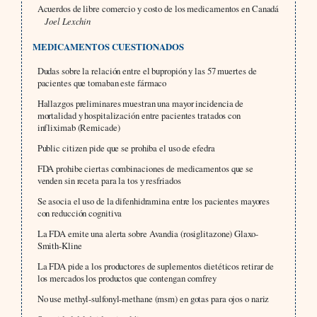
Acuerdos de libre comercio y costo de los medicamentos en Canadá
Joel Lexchin
MEDICAMENTOS CUESTIONADOS
Dudas sobre la relación entre el bupropión y las 57 muertes de
pacientes que tomaban este fármaco
Hallazgos preliminares muestran una mayor incidencia de
mortalidad y hospitalización entre pacientes tratados con
infliximab (Remicade)
Public citizen pide que se prohiba el uso de efedra
FDA prohibe ciertas combinaciones de medicamentos que se
venden sin receta para la tos y resfriados
Se asocia el uso de la difenhidramina entre los pacientes mayores
con reducción cognitiva
La FDA emite una alerta sobre Avandia (rosiglitazone) Glaxo-
Smith-Kline
La FDA pide a los productores de suplementos dietéticos retirar de
los mercados los productos que contengan comfrey
No use methyl-sulfonyl-methane (msm) en gotas para ojos o nariz