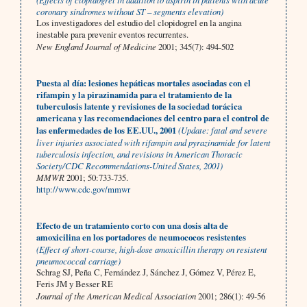
coronary síndromes without ST – segments elevation)
Los investigadores del estudio del clopidogrel en la angina
inestable para prevenir eventos recurrentes.
New England Journal of Medicine
2001; 345(7): 494-502
Puesta al día: lesiones hepáticas mortales asociadas con el
rifampin y la pirazinamida para el tratamiento de la
tuberculosis latente y revisiones de la sociedad torácica
americana y las recomendaciones del centro para el control de
las enfermedades de los EE.UU., 2001
(Update: fatal and severe
liver injuries associated with rifampin and pyrazinamide for latent
tuberculosis infection, and revisions in American Thoracic
Society/CDC Recommendations-United States, 2001)
MMWR
2001; 50:733-735.
http://www.cdc.gov/mmwr
Efecto de un tratamiento corto con una dosis alta de
amoxicilina en los portadores de neumococos resistentes
(Effect of short-course, high-dose amoxicillin therapy on resistent
pneumococcal carriage)
Schrag SJ, Peña C, Fernández J, Sánchez J, Gómez V, Pérez E,
Feris JM y Besser RE
Journal of the American Medical Association
2001; 286(1): 49-56