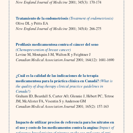
New England Journal of Medicine
2001; 345(3): 170-174
Tratamiento de la endometriosis
(Treatment of endometriosis)
Olive DL y Pritts EA
New England Journal of Medicine
2001; 345(4): 266-275
Profilaxis medicamentosa contra el cáncer del seno
(Chemoprevention of breast cancer)
Levine M, Moutquin J-M, Walton R y Feightner J
Canadian Medical Association Journal
2001; 164(12): 1681-1690
¿Cuál es la calidad de las indicaciones de la terapia
medicamentosa para la práctica clínica en Canadá?
(What is
the quality of drug therapy clinical practice guidelines in
Canada?)
Graham ID, Beardall S, Carter AO, Glennie J, Hébert PC, Tetroe
JM, McAlister FA, Visentin S y Anderson GM
Canadian Medical Association Journal
2001; 165(2): 157-163
Impacto de utilizar precios de referencia para los nitratos en
el uso y costo de los medicamentos contra la angina
(Impact of
reference-based pricing of nitrates on the use and costs of anti-