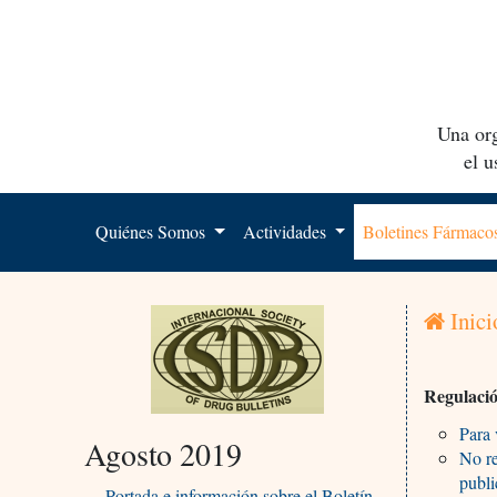
Una org
el 
Quiénes Somos
Actividades
Boletines Fármac
Inici
Regulació
Para 
Agosto 2019
No re
publ
Portada e información sobre el Boletín