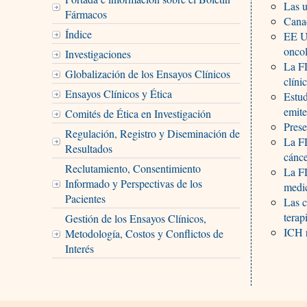
Las u
Fármacos
Cana
Índice
EE UU
onco
Investigaciones
La FD
Globalización de los Ensayos Clínicos
clíni
Ensayos Clínicos y Ética
Estud
emite
Comités de Ética en Investigación
Pres
Regulación, Registro y Diseminación de
La FD
Resultados
cánce
Reclutamiento, Consentimiento
La FD
Informado y Perspectivas de los
medi
Pacientes
Las c
terap
Gestión de los Ensayos Clínicos,
ICH r
Metodología, Costos y Conflictos de
Interés