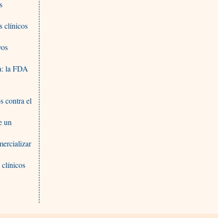
s
 clínicos
yos
a: la FDA
 contra el
e un
mercializar
 clínicos