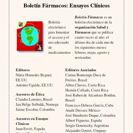
Boletín Fármacos: Ensayos Clínicos
Boletín Fármacos
es un
Boletín
boletín electrónico de la
electrónico
organización Salud y
para fomentar
Fármacos
que se publica
el acceso y el
cuatro veces al año: el
uso adecuado
último día de cada uno de
de
los siguientes meses:
medicamentos
febrero, mayo, agosto y
noviembre.
Editores
Editores Asociados
Núria Homedes Beguer,
Corina Bontempo Duca de
EE.UU.
Freitas, Brasil
Antonio Ugalde, EE.UU.
Albin Chaves, Costa Rica
Hernán Collado, Costa Rica
Asesores de Ética
José Ruben de Alcantara Bonfim,
Claudio Lorenzo, Brasil
Brasil
Jan Helge Solbakk, Noruega
Francisco Debesa García, Cuba
Jaime Escobar, Colombia
Anahí Dresser, México
José Humberto Duque, Colombia
Asesores en Ensayos
Albert Figueras, España
Clínicos
Sergio Gonorazky, Argentina
Juan Erviti, España
Alejandro Goyret, Uruguay