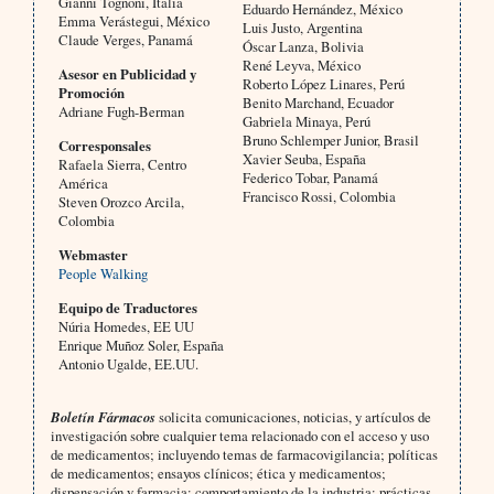
Gianni Tognoni, Italia
Eduardo Hernández, México
Emma Verástegui, México
Luis Justo, Argentina
Claude Verges, Panamá
Óscar Lanza, Bolivia
René Leyva, México
Asesor en Publicidad y
Roberto López Linares, Perú
Promoción
Benito Marchand, Ecuador
Adriane Fugh-Berman
Gabriela Minaya, Perú
Bruno Schlemper Junior, Brasil
Corresponsales
Xavier Seuba, España
Rafaela Sierra, Centro
Federico Tobar, Panamá
América
Francisco Rossi, Colombia
Steven Orozco Arcila,
Colombia
Webmaster
People Walking
Equipo de Traductores
Núria Homedes, EE UU
Enrique Muñoz Soler, España
Antonio Ugalde, EE.UU.
Boletín Fármacos
solicita comunicaciones, noticias, y artículos de
investigación sobre cualquier tema relacionado con el acceso y uso
de medicamentos; incluyendo temas de farmacovigilancia; políticas
de medicamentos; ensayos clínicos; ética y medicamentos;
dispensación y farmacia; comportamiento de la industria; prácticas