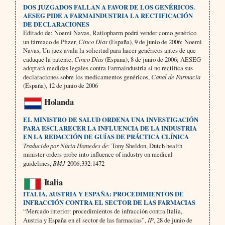
DOS JUZGADOS FALLAN A FAVOR DE LOS GENÉRICOS.
AESEG PIDE A FARMAINDUSTRIA LA RECTIFICACIÓN
DE DECLARACIONES
Editado de: Noemi Navas, Ratiopharm podrá vender como genérico
un fármaco de Pfizer,
Cinco Días
(España), 9 de junio de 2006; Noemi
Navas, Un juez avala la solicitud para hacer genéricos antes de que
caduque la patente,
Cinco Días
(España), 8 de junio de 2006; AESEG
adoptará medidas legales contra Farmaindustria si no rectifica sus
declaraciones sobre los medicamentos genéricos,
Canal de Farmacia
(España), 12 de junio de 2006
Holanda
EL MINISTRO DE SALUD ORDENA UNA INVESTIGACIÓN
PARA ESCLARECER LA INFLUENCIA DE LA INDUSTRIA
EN LA REDACCIÓN DE GUÍAS DE PRÁCTICA CLÍNICA
Traducido por Núria Homedes de
: Tony Sheldon, Dutch health
minister orders probe into influence of industry on medical
guidelines,
BMJ
2006;332:1472
Italia
ITALIA, AUSTRIA Y ESPAÑA: PROCEDIMIENTOS DE
INFRACCIÓN CONTRA EL SECTOR DE LAS FARMACIAS
“Mercado interior: procedimientos de infracción contra Italia,
Austria y España en el sector de las farmacias”,
IP
, 28 de junio de