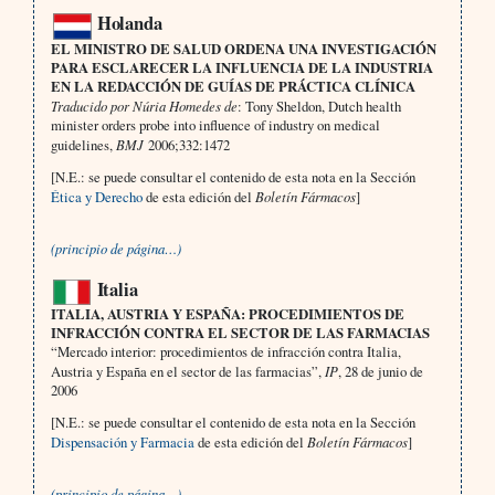
Holanda
EL MINISTRO DE SALUD ORDENA UNA INVESTIGACIÓN
PARA ESCLARECER LA INFLUENCIA DE LA INDUSTRIA
EN LA REDACCIÓN DE GUÍAS DE PRÁCTICA CLÍNICA
Traducido por Núria Homedes de
: Tony Sheldon, Dutch health
minister orders probe into influence of industry on medical
guidelines,
BMJ
2006;332:1472
[N.E.: se puede consultar el contenido de esta nota en la Sección
Ética y Derecho
de esta edición del
Boletín Fármacos
]
(principio de página…)
Italia
ITALIA, AUSTRIA Y ESPAÑA: PROCEDIMIENTOS DE
INFRACCIÓN CONTRA EL SECTOR DE LAS FARMACIAS
“Mercado interior: procedimientos de infracción contra Italia,
Austria y España en el sector de las farmacias”,
IP
, 28 de junio de
2006
[N.E.: se puede consultar el contenido de esta nota en la Sección
Dispensación y Farmacia
de esta edición del
Boletín Fármacos
]
(principio de página…)