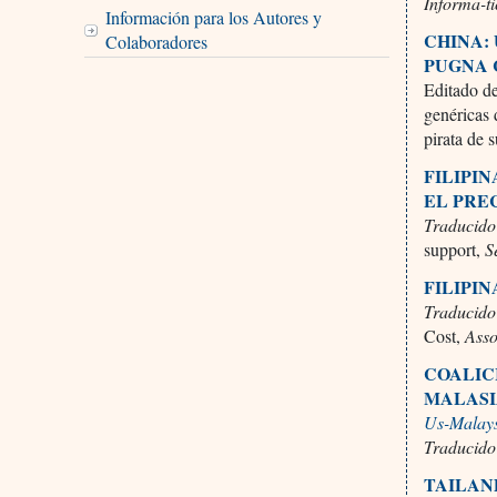
Informa-t
Información para los Autores y
CHINA:
Colaboradores
PUGNA 
Editado de
genéricas
pirata de 
FILIPI
EL PRE
Traducido
support,
S
FILIPI
Traducido
Cost,
Asso
COALIC
MALASI
Us-Malays
Traducido
TAILAN