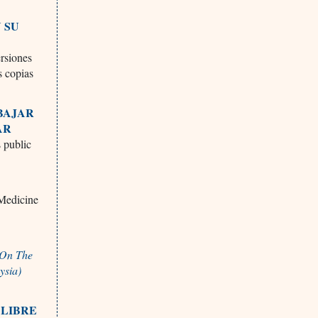
 SU
ersiones
s copias
 BAJAR
AR
s public
 Medicine
 On The
ysia)
 LIBRE