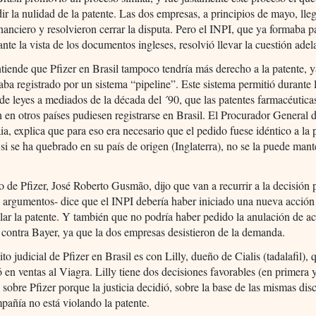
ir la nulidad de la patente. Las dos empresas, a principios de mayo, lle
nanciero y resolvieron cerrar la disputa. Pero el INPI, que ya formaba p
 ante la vista de los documentos ingleses, resolvió llevar la cuestión adel
tiende que Pfizer en Brasil tampoco tendría más derecho a la patente, 
aba registrado por un sistema “pipeline”. Este sistema permitió durante 
 de leyes a mediados de la década del ´90, que las patentes farmacéutica
n en otros países pudiesen registrarse en Brasil. El Procurador General 
, explica que para eso era necesario que el pedido fuese idéntico a la 
, si se ha quebrado en su país de origen (Inglaterra), no se la puede man
 de Pfizer, José Roberto Gusmão, dijo que van a recurrir a la decisión 
s argumentos- dice que el INPI debería haber iniciado una nueva acción j
lar la patente. Y también que no podría haber pedido la anulación de a
 contra Bayer, ya que la dos empresas desistieron de la demanda.
ito judicial de Pfizer en Brasil es con Lilly, dueño de Cialis (tadalafil), 
 en ventas al Viagra. Lilly tiene dos decisiones favorables (en primera
) sobre Pfizer porque la justicia decidió, sobre la base de las mismas dis
pañía no está violando la patente.