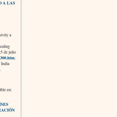
O A LAS
ivity a
ealing
25 de julio
1300.htm
;
 India
,
ble en:
ÍSES
RACIÓN