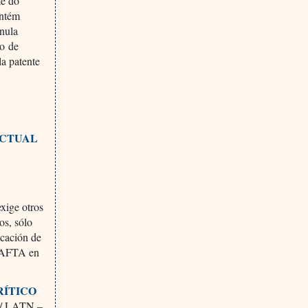
te do
antém
anula
yo de
la patente
ECTUAL
xige otros
os, sólo
icación de
 CAFTA en
RÍTICO
s / LATN –