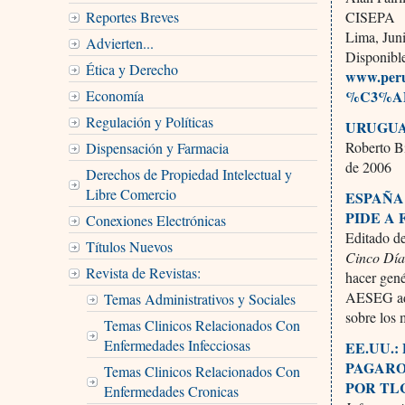
Reportes Breves
CISEPA
Lima, Jun
Advierten...
Disponibl
Ética y Derecho
www.per
Economía
%C3%ADt
Regulación y Políticas
URUGUA
Roberto Bi
Dispensación y Farmacia
de 2006
Derechos de Propiedad Intelectual y
Libre Comercio
ESPAÑA
PIDE A
Conexiones Electrónicas
Editado d
Títulos Nuevos
Cinco Día
Revista de Revistas:
hacer gené
AESEG adop
Temas Administrativos y Sociales
sobre los
Temas Clinicos Relacionados Con
Enfermedades Infecciosas
EE.UU.
PAGARO
Temas Clinicos Relacionados Con
POR TL
Enfermedades Cronicas