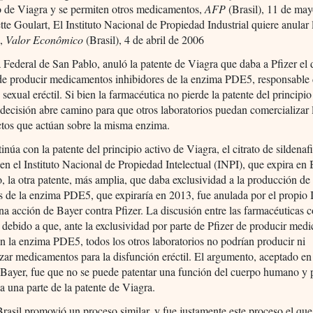
 de Viagra y se permiten otros medicamentos,
AFP
(Brasil), 11 de ma
tte Goulart, El Instituto Nacional de Propiedad Industrial quiere anular 
a,
Valor Econômico
(Brasil), 4 de abril de 2006
a Federal de San Pablo, anuló la patente de Viagra que daba a Pfizer el
de producir medicamentos inhibidores de la enzima PDE5, responsable 
 sexual eréctil. Si bien la farmacéutica no pierde la patente del principio
 decisión abre camino para que otros laboratorios puedan comercializar
ctos que actúan sobre la misma enzima.
tinúa con la patente del principio activo de Viagra, el citrato de sildenafi
 en el Instituto Nacional de Propiedad Intelectual (INPI), que expira en 
, la otra patente, más amplia, que daba exclusividad a la producción de
s de la enzima PDE5, que expiraría en 2013, fue anulada por el propio 
una acción de Bayer contra Pfizer. La discusión entre las farmacéuticas
debido a que, ante la exclusividad por parte de Pfizer de producir med
n la enzima PDE5, todos los otros laboratorios no podrían producir ni
zar medicamentos para la disfunción eréctil. El argumento, aceptado en 
 Bayer, fue que no se puede patentar una función del cuerpo humano y 
a una parte de la patente de Viagra.
rasil promovió un proceso similar, y fue justamente este proceso el que 