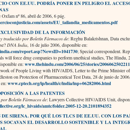
IO CON EE.UU. PODRÍA PONER EN PELIGRO EL ACCES
NAS
 Oxfam nº 86, abril de 2006, 6 pág.
rcioconjusticia.com/assets/EU_tailandia_medicamentos.pdf
 EXCLUSIVIDAD DE LA INFORMACIÓN
y traducido por Boletín Fármacos de
: Reghu Balakrishnan, Data exclus
rse?
DNA India
, 16 de julio 2006, disponible en:
ndia.com/report.asp?NewsID=1041730
; Special correspondent. Rep
rials will force drug companies to perform unethical studies, The Hindu, 
www.thehindu.com/2006/06/25/stories/200606250221
disponible en:
work of People Living with HIV/AIDS, Letter to the Prime Minister of
leston on Protection of Pharmaceutical Test Data, 28 de junio de 2006
www.cptech.org/ip/health/c/india/inp+06282006.html
e en:
OPOSICIÓN A LAS PATENTES
 por Boletín Fármacos de
: Lawyers Collective HIV/AIDS Unit, disponi
llective.org/lc_hivaids/amtc/folder.2005-12-20.2101894352
DE SIRENA. POR QUÉ LOS TLCS DE EE.UU. CON LOS PA
S SOCAVAN EL DESARROLLO SOSTENIBLE Y LA INTEG
NAL