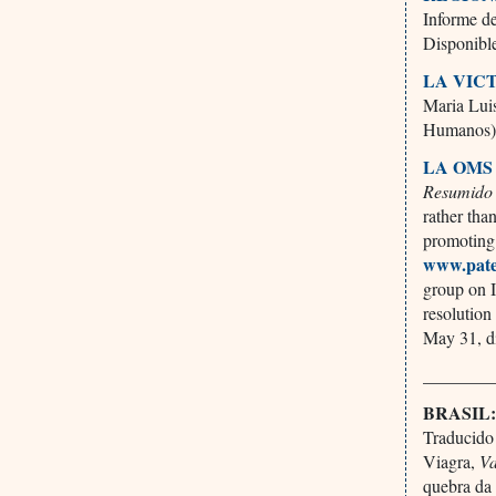
Informe d
Disponibl
LA VIC
Maria Luis
Humanos
LA OMS
Resumido 
rather tha
promoting 
www.pate
group on 
resolution
May 31, d
________
BRASIL
Traducido 
Viagra,
V
quebra da