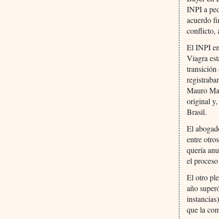
INPI a ped
acuerdo fi
conflicto,
El INPI en
Viagra est
transición
registraba
Mauro Maia
original y
Brasil.
El abogado
entre otro
quería anu
el proceso
El otro ple
año superó
instancias
que la com