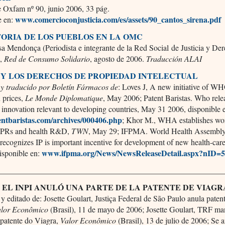
e Oxfam nº 90, junio 2006, 33 pág.
www.comercioconjusticia.com/es/assets/90_cantos_sirena.pdf
e en:
TORIA DE LOS PUEBLOS EN LA OMC
a Mendonça (Periodista e integrante de la Red Social de Justicia y De
),
Red de Consumo Solidario
, agosto de 2006.
Traducción ALAI
 Y LOS DERECHOS DE PROPIEDAD INTELECTUAL
y traducido por Boletín Fármacos de
: Loves J, A new initiative of WH
n prices,
Le Monde Diplomatique
, May 2006; Patent Baristas. Who rele
innovation relevant to developing countries, May 31 2006, disponible 
ntbaristas.com/archives/000406.php
; Khor M., WHA establishes wo
IPRs and health R&D,
TWN
, May 29; IFPMA. World Health Assembl
 recognizes IP is important incentive for development of new health-car
www.ifpma.org/News/NewsReleaseDetail.aspx?nID=
isponible en:
________________________________________________________
: EL INPI ANULÓ UNA PARTE DE LA PATENTE DE VIAGR
y editado de: Josette Goulart, Justiça Federal de São Paulo anula paten
alor Econômico
(Brasil), 11 de mayo de 2006; Josette Goulart, TRF m
 patente do Viagra,
Valor Econômico
(Brasil), 13 de julio de 2006; Se 