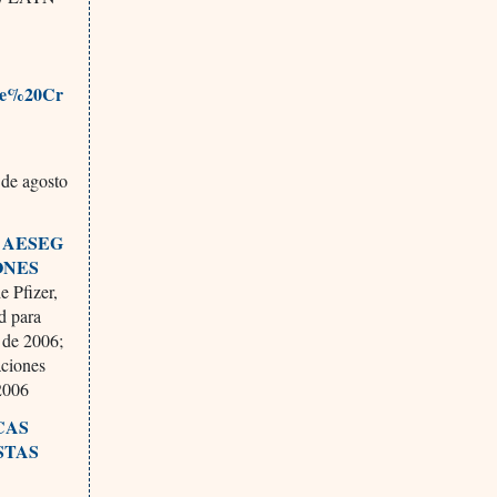
ce%20Cr
 de agosto
 AESEG
ONES
 Pfizer,
d para
 de 2006;
aciones
2006
CAS
STAS