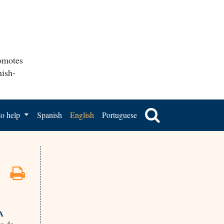
romotes
nish-
o help
Spanish
English
Portuguese
A