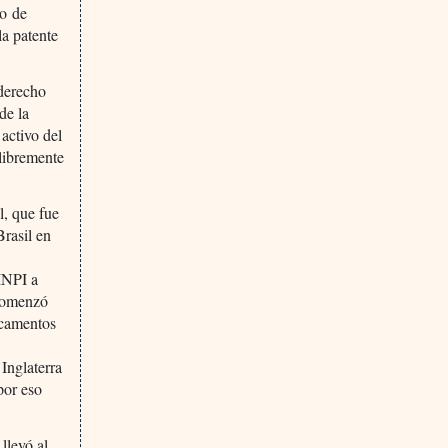
yo de
la patente
 derecho
de la
 activo del
 libremente
l, que fue
Brasil en
INPI a
 comenzó
icamentos
Inglaterra
por eso
llevó al