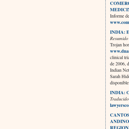
COMERC
MEDICI
Informe de
www.come
INDIA:
Resumido 
Trojan ho
www.dnai
clinical t
de 2006, 
Indian Net
Sarah Hidd
disponibl
INDIA: 
Traducido
lawyersco
CANTOS 
ANDINO
REGIO