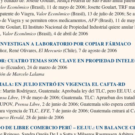
y editado de: Josette Goulart, Justiça Federal de São Paulo anula paten
alor Econômico
(Brasil), 11 de mayo de 2006; Josette Goulart, TRF m
 patente do Viagra,
Valor Econômico
(Brasil), 13 de julio de 2006; Se 
 de Viagra y se permiten otros medicamentos,
AFP
(Brasil), 11 de ma
tte Goulart, El Instituto Nacional de Propiedad Industrial quiere anular 
a,
Valor Econômico
(Brasil), 4 de abril de 2006
 INVESTIGAN A LABORATORIO POR COPIAR FÁRMACO
oz, René Olivares,
El Mercurio
(Chile), 7 de agosto de 2006
R: CUATRO TEMAS SON CLAVE EN PROPIEDAD INTEL
cio
(Ecuador), 24 de marzo de 2006
ión de Marcelo Lalama
ALA: EN JULIO ENTRÓ EN VIGENCIA EL CAFTA-RD
e: Martín Rodríguez, Guatemala: Aprobada ley del TLC, pero EE.UU. e
nsa Libre
, 19 de mayo de 2006; Guatemala. TLC: Aprueban dos tratad
de UPOV,
Prensa Libre
, 2 de junio de 2006; Guatemala sólo espera certif
ra vigencia de TLC,
EFE
, 7 de junio de 2006; Guatemala entrará al
uevo Herald
, 28 de junio de 2006
O DE LIBRE COMERCIO PERÚ – EE.UU.: UN BALANCE C
lie Reinoso, Sandra Queija De La Sotta y Milagros Rasmussen Arbitre