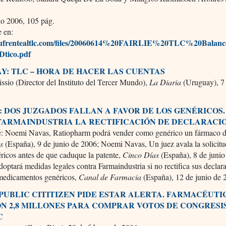
io 2006, 105 pág.
e en:
ufrentealtlc.com/files/20060614%20FAIRLIE%20TLC%20Balan
ico.pdf
Y: TLC – HORA DE HACER LAS CUENTAS
ssio (Director del Instituto del Tercer Mundo),
La Diaria
(Uruguay), 7
: DOS JUZGADOS FALLAN A FAVOR DE LOS GENÉRICOS.
 FARMAINDUSTRIA LA RECTIFICACIÓN DE DECLARACI
e: Noemi Navas, Ratiopharm podrá vender como genérico un fármaco de
s
(España), 9 de junio de 2006; Noemi Navas, Un juez avala la solicitu
ricos antes de que caduque la patente,
Cinco Días
(España), 8 de junio
tará medidas legales contra Farmaindustria si no rectifica sus declar
 medicamentos genéricos,
Canal de Farmacia
(España), 12 de junio de 
: PUBLIC CITITIZEN PIDE ESTAR ALERTA. FARMACÉUTI
N 2,8 MILLONES PARA COMPRAR VOTOS DE CONGRESI
C