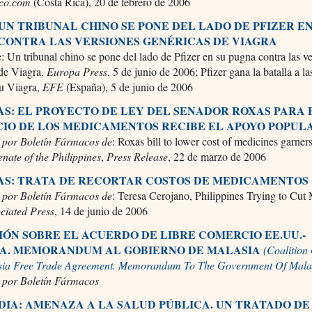
ico.com
(Costa Rica), 20 de febrero de 2006
 UN TRIBUNAL CHINO SE PONE DEL LADO DE PFIZER EN
CONTRA LAS VERSIONES GENÉRICAS DE VIAGRA
: Un tribunal chino se pone del lado de Pfizer en su pugna contra las v
 de Viagra,
Europa Press
, 5 de junio de 2006; Pfizer gana la batalla a la
su Viagra,
EFE
(España), 5 de junio de 2006
NAS: EL PROYECTO DE LEY DEL SENADOR ROXAS PARA
CIO DE LOS MEDICAMENTOS RECIBE EL APOYO POPUL
 por Boletín Fármacos de
: Roxas bill to lower cost of medicines garner
enate of the Philippines
,
Press Release
, 22 de marzo de 2006
NAS: TRATA DE RECORTAR COSTOS DE MEDICAMENTOS
 por Boletín Fármacos de
: Teresa Cerojano, Philippines Trying to Cut
ciated Press
, 14 de junio de 2006
IÓN SOBRE EL ACUERDO DE LIBRE COMERCIO EE.UU.-
A. MEMORANDUM AL GOBIERNO DE MALASIA
(Coalition
ia Free Trade Agreement. Memorandum To The Government Of Mala
 por Boletín Fármacos
DIA: AMENAZA A LA SALUD PÚBLICA. UN TRATADO DE