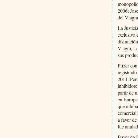
monopolio
2006; Jose
del Viagr
La Justici
exclusivo 
disfunción
Viagra, la
sus produ
Pfizer con
registrado
2011. Pero
inhibidore
partir de 
en Europa 
que inhiba
comerciali
a favor de
fue anulad
Bayer en B