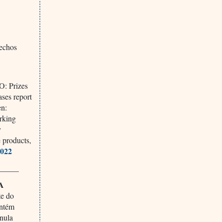
rechos
O: Prizes
ases report
en:
rking
y
e products,
5022
_____
A
te do
antém
anula