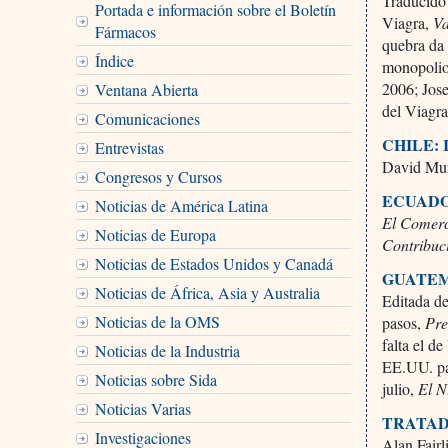
Traducido 
Portada e información sobre el Boletín
Viagra,
V
Fármacos
quebra da
Índice
monopolio
2006; Jose
Ventana Abierta
del Viagr
Comunicaciones
CHILE:
Entrevistas
David Muñ
Congresos y Cursos
ECUADO
Noticias de América Latina
El Comer
Noticias de Europa
Contribuc
Noticias de Estados Unidos y Canadá
GUATEM
Noticias de África, Asia y Australia
Editada d
Noticias de la OMS
pasos,
Pre
falta el 
Noticias de la Industria
EE.UU. pa
Noticias sobre Sida
julio,
El N
Noticias Varias
TRATAD
Investigaciones
Alan Fair