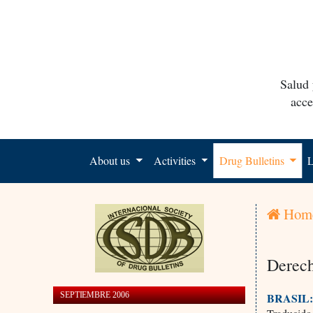
Salud 
acce
About us
Activities
Drug Bulletins
L
Hom
Derech
SEPTIEMBRE 2006
BRASIL