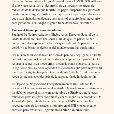
financiación asequible a largo plazo a al menos US$500.000 millones
al año, y que respalden el desarrollo de un mecanismo eficaz de
reducción de la deuda que facilite los pagos, suspensiones, plazos de
préstamo más largos y tarifas más bajas para los países en desarrollo
que están ahogados en deudas, para tener el espacio fiscal necesario
para gastar en la salud que la gente tiene derecho a [disfrutar]”.
Una señal firme, pero no vinculante
Según el Dr. Tedros Adhanom Ghebreyesus, Director General de la
OMS, la declaración es una señal clara de que los países se han
comprometido a aprender la lección que ha dejado la pandemia de
covid, y a reforzar las defensas del mundo contra las pandemias.
“El mundo ha funcionado en un ciclo de pánico y negligencia durante
demasiado tiempo. Cuando se produce una epidemia o pandemia, la
respuesta se gesta en modo crisis y, cuando esta se supera, se pasa a
la siguiente crisis y no se aprenden las lecciones que podrían prevenir
o mitigar la siguiente epidemia o pandemia”, declaró Tedros en una
rueda de prensa, poco después de la aprobación de la declaración.
El Órgano de Negociación Intergubernamental (INB) de la OMS
reanudará las reuniones sobre el texto del Acuerdo sobre pandemias y
los debates sobre el mismo en noviembre en Ginebra, y tiene otras
reuniones previstas para diciembre y enero, según ha declarado el Dr.
Jaouad Mahjour, jefe de la Secretaría de la OMS que apoya las
negociaciones de los estados miembros en el INB y en un órgano
paralelo para revisar el Reglamento Sanitario internacional.