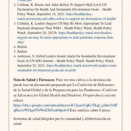
Cullinan, K. Russia And Allies Refuse To Support High Level UN
Declarations On Health And Sustainable Development Goals -. Health
Policy Watch. September 18, 2023.
https://healthpolicy-
watch.news/russia-and-allies-refuse-to-support-un-declarations-of-health/
Cullinan, K. Leaders Suggest UN May Be More Appropriate To Lead
Pandemic Response Than WHO – Health Policy Watch. Health Policy
Watch. September 20, 2023b.
https://healthpolicy-watch.news/leaders-
suggest-un-may-be-more-appropriate-to-lead-pandemic-response-than-
who/
Ibidem
Ibidem
Anderson, S. Global Leaders Sound Alarm On Sustainable Development
Goals At UN SDG Summit – Health Policy Watch. Health Policy Watch.
September 20, 2023.
https://healthpolicy-watch.news/world-leaders-warn-
sustainable-development-goals-are-in-peril/
Nota de Salud y Fármacos
. Para ver otra crítica a la declaración
puede leer un documento preparado por La Coalición de Defensores
de la Salud Global y de la Preparación para las Pandemias
(Coalition
of Advocates for Global Health and Pandemic Preparedness)
en este
enlace
https://docs.google.com/spreadsheets/d/13janeVqKzTKqf_jzhfrs5AIF
qI8a1cfWDqo9T6WoZX0/edit#gid=0
Este análisis cubre 8 áreas:
Sistemas de salud dirigidos por la comunidad y alfabetización en
salud