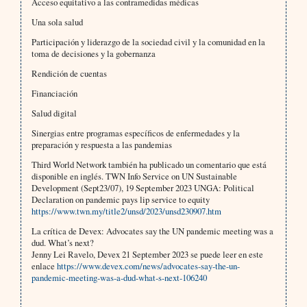
Acceso equitativo a las contramedidas médicas
Una sola salud
Participación y liderazgo de la sociedad civil y la comunidad en la
toma de decisiones y la gobernanza
Rendición de cuentas
Financiación
Salud digital
Sinergias entre programas específicos de enfermedades y la
preparación y respuesta a las pandemias
Third World Network también ha publicado un comentario que está
disponible en inglés. TWN Info Service on UN Sustainable
Development (Sept23/07), 19 September 2023 UNGA: Political
Declaration on pandemic pays lip service to equity
https://www.twn.my/title2/unsd/2023/unsd230907.htm
La crítica de Devex: Advocates say the UN pandemic meeting was a
dud. What’s next?
Jenny Lei Ravelo, Devex 21 September 2023 se puede leer en este
enlace
https://www.devex.com/news/advocates-say-the-un-
pandemic-meeting-was-a-dud-what-s-next-106240