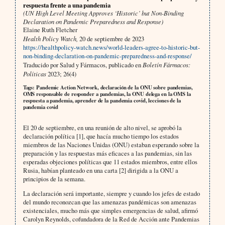
respuesta frente a una pandemia
(UN High Level Meeting Approves ‘Historic’ but Non-Binding
Declaration on Pandemic Preparedness and Response)
Elaine Ruth Fletcher
Health Policy Watch,
20 de septiembre de 2023
https://healthpolicy-watch.news/world-leaders-agree-to-historic-but-
non-binding-declaration-on-pandemic-preparedness-and-response/
Traducido por Salud y Fármacos, publicado en
Boletín Fármacos:
Políticas
2023; 26(4)
Tags: Pandemic Action Network, declaración de la ONU sobre pandemias,
OMS responsable de responder a pandemias, la ONU delega en la OMS la
respuesta a pandemia, aprender de la pandemia covid, lecciones de la
pandemia covid
El 20 de septiembre, en una reunión de alto nivel, se aprobó la
declaración política [1], que hacía mucho tiempo los estados
miembros de las Naciones Unidas (ONU) estaban esperando sobre la
preparación y las respuestas más eficaces a las pandemias, sin las
esperadas objeciones políticas que 11 estados miembros, entre ellos
Rusia, habían planteado en una carta [2] dirigida a la ONU a
principios de la semana.
La declaración será importante, siempre y cuando los jefes de estado
del mundo reconozcan que las amenazas pandémicas son amenazas
existenciales, mucho más que simples emergencias de salud, afirmó
Carolyn Reynolds, cofundadora de la Red de Acción ante Pandemias