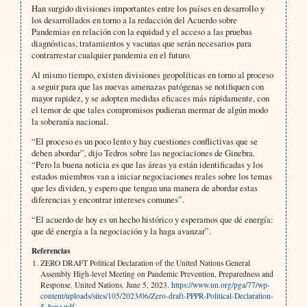
Han surgido divisiones importantes entre los países en desarrollo y
los desarrollados en torno a la redacción del Acuerdo sobre
Pandemias en relación con la equidad y el acceso a las pruebas
diagnósticas, tratamientos y vacunas que serán necesarios para
contrarrestar cualquier pandemia en el futuro.
Al mismo tiempo, existen divisiones geopolíticas en torno al proceso
a seguir para que las nuevas amenazas patógenas se notifiquen con
mayor rapidez, y se adopten medidas eficaces más rápidamente, con
el temor de que tales compromisos pudieran mermar de algún modo
la soberanía nacional.
“El proceso es un poco lento y hay cuestiones conflictivas que se
deben abordar”, dijo Tedros sobre las negociaciones de Ginebra.
“Pero la buena noticia es que las áreas ya están identificadas y los
estados miembros van a iniciar negociaciones reales sobre los temas
que les dividen, y espero que tengan una manera de abordar estas
diferencias y encontrar intereses comunes”.
“El acuerdo de hoy es un hecho histórico y esperamos que dé energía:
que dé energía a la negociación y la haga avanzar”.
Referencias
ZERO DRAFT Political Declaration of the United Nations General
Assembly High-level Meeting on Pandemic Prevention, Preparedness and
Response. United Nations. June 5, 2023.
https://www.un.org/pga/77/wp-
content/uploads/sites/105/2023/06/Zero-draft-PPPR-Political-Declaration-
5-June.pdf