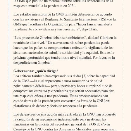
la OMS que publicó un mordaz informe sobre las deficiencias de la
respuesta mundial a la pandemia en 2021.
Los estados miembros de la OMS también deben estar de acuerdo
con las revisiones al Reglamento Sanitario Internacional (RSI) de la
OMS que facultan a la Organización para “hacer lanzar una alerta
rápidamente con evidencia y sin burocracia”, dijo Clark.
“Los procesos de Ginebra deben ser ambiciosos”, declaró Clark en la
reunión de alto nivel. “Un nuevo acuerdo sobre pandemias puede
hacer que los países se comprometan a reforzar la vigilancia de los
sistemas nacionales de salud, la solidaridad y la equidad. Esta es la
próxima oportunidad que tendremos a nivel mundial. Por favor, no la
desperdicien en Ginebra”.
Gobernanza: ¿quién dirige?
Los críticos también han expresado sus dudas [3] sobre la capacidad
de la OMS —la cual representa a unos ministerios de salud
políticamente débiles— para supervisar y hacer cumplir el tipo de
compromisos estrictos y vinculantes que serían necesarios para dar
una respuesta eficaz a una pandemia. Estas preocupaciones han
estado detrás de la presión para convertir los foros de la ONU en
plataformas de debate y decisión respecto a la pandemia.
Los defensores de una acción más centrada en la ONU han propuesto
la creación de un mecanismo independiente para gestionar las
pandemias en la oficina del secretario general de la ONU, y/o un
Consejo de la ONU contra las Amenazas Mundiales, para supervisar