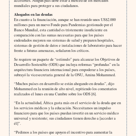
accesibles. Ningún país debe estar a merced de los mercados
mundiales para proteger a sus ciudadanos.
Ahogados en las deudas
En cuanto a la financiación, aunque se han reunido unos US$2.000
millones para un nuevo Fondo para Pandemias gestionado por el
Banco Mundial, esta cantidad es tristemente insuficiente en
comparación con las sumas necesarias para que los países
endeudados mejoren sus sistemas de salud y preparen hospitales,
sistemas de gestión de datos e instalaciones de laboratorio para hacer
frente a futuras amenazas, señalaron los críticos.
Se requiere un paquete de “estímulo” para alcanzar los Objetivos de
Desarrollo Sostenible (ODS) que incluya reformas “profundas” en la
arquitectura financiera internacional para empoderar a los países,
subrayó la vicesecretaria general de la ONU, Amina Mohammed.
“Muchos países en desarrollo se están ahogando en deudas”, dijo
Mohammed en la reunión de alto nivel, repitiendo los comentarios
realizados el lunes en una Cumbre sobre los ODS [6].
“En la actualidad, África gasta más en el servicio de la deuda que en
los servicios médicos y la educación. Necesitamos un impulso
financiero para que los países puedan invertir en un servicio médico
universal y resistente; sus ciudadanos tienen derecho a [acceder a
él]”.
“Pedimos a los países que apoyen el incentivo para aumentar la