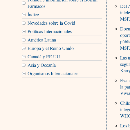
Fármacos
Del A
intel
Índice
MSF, 
Novedades sobre la Covid
Docum
Políticas Internacionales
oport
América Latina
públi
MSF, 
Europa y el Reino Unido
Canadá y EE UU
Las t
segu
Asia y Oceanía
Kerr
Organismos Internacionales
Evalu
la p
Vivi
Chile
integ
WHO,
Los 