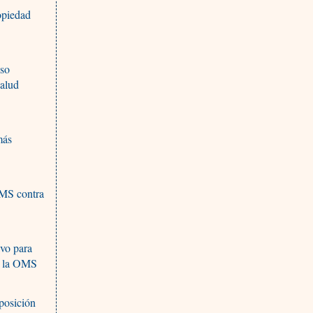
opiedad
eso
salud
más
OMS contra
ivo para
en la OMS
posición