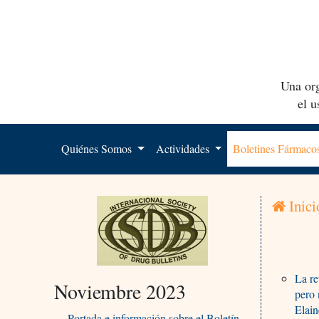
Una org
el 
Quiénes Somos
Actividades
Boletines Fármac
Inici
La re
Noviembre 2023
pero 
Elain
Portada e información sobre el Boletín