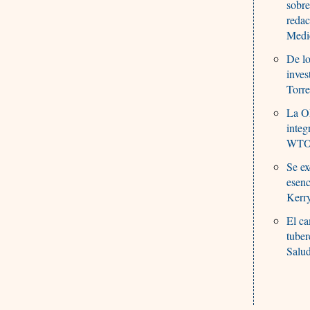
sobre
reda
Medi
De lo
inves
Torre
La O
integ
WTO,
Se ex
esenc
Kerr
El ca
tuber
Salu