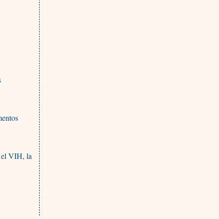
s
mentos
 el VIH, la