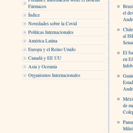
Fármacos
Brasi
el de
Índice
Andr
Novedades sobre la Covid
Chile
Políticas Internacionales
al IS
América Latina
Senad
Europa y el Reino Unido
El Sa
Canadá y EE UU
en El
Infob
Asia y Oceanía
Organismos Internacionales
Guate
Esta
Andr
Méxic
de m
Cofe
Pana
Mile