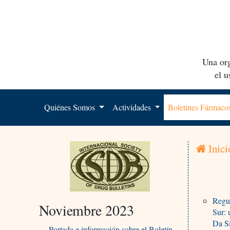
Una org
el 
Quiénes Somos
Actividades
Boletines Fármac
Inici
Regul
Noviembre 2023
Sur: 
Da S
Portada e información sobre el Boletín