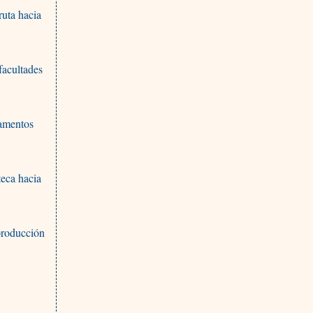
ruta hacia
facultades
camentos
teca hacia
 producción