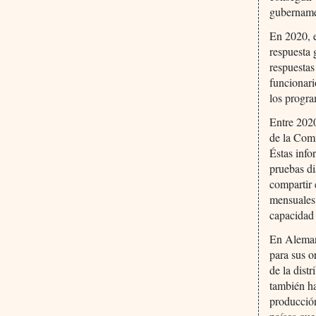
gubernamen
En 2020, e
respuesta 
respuestas
funcionari
los progra
Entre 2020
de la Com
Éstas info
pruebas di
compartir 
mensuales 
capacidad 
En Alemani
para sus o
de la dist
también ha
producción