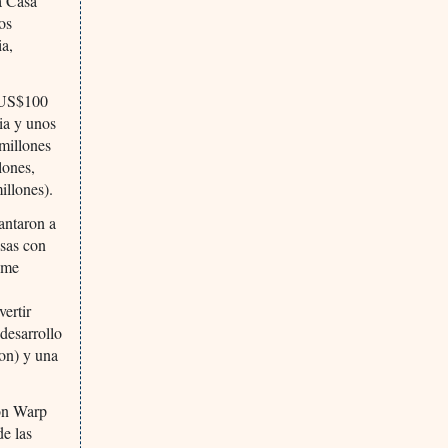
a Casa
os
ia,
 (US$100
ia y unos
millones
lones,
llones).
antaron a
esas con
ome
vertir
desarrollo
on) y una
ion Warp
de las