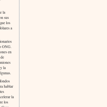
e la
on sus
 que los
dólares a
ionarios
tro ONG.
iones en
 de
uniones
y la
algunas.
 fondos
ra hablar
tes
celerar la
re los