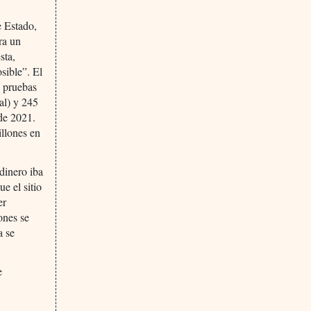
e Estado,
ra un
sta,
sible”. El
e pruebas
al) y 245
 de 2021.
illones en
dinero iba
e el sitio
er
ones se
a se
e