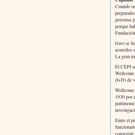
Cuando se 
preparados
personas 
porque hab
Fundación 
Gavi se f
acuerdos s
La gran ma
El CEPI se
Wellcome T
(I+D) de 
Wellcome 
1930 por 
patrimoni
investigac
Entre el 
funcionari
conseguir 