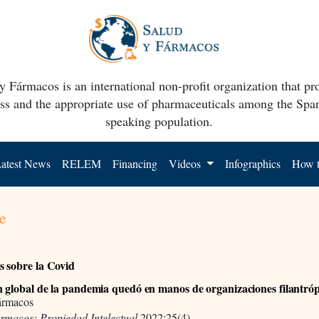
y Fármacos is an international non-profit organization that p
ss and the appropriate use of pharmaceuticals among the Spa
speaking population.
atest News
RELEM
Financing
Videos
Infographics
How t
e
 sobre la Covid
n global de la pandemia quedó en manos de organizaciones filantróp
ármacos
ármacos: Propiedad Intelectual
2022;25(4)