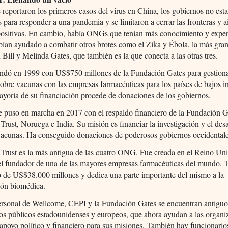
reportaron los primeros casos del virus en China, los gobiernos no est
 para responder a una pandemia y se limitaron a cerrar las fronteras y ai
positivas. En cambio, había ONGs que tenían más conocimiento y exper
ían ayudado a combatir otros brotes como el Zika y Ébola, la más gran
Bill y Melinda Gates, que también es la que conecta a las otras tres.
undó en 1999 con US$750 millones de la Fundación Gates para gestion
obre vacunas con las empresas farmacéuticas para los países de bajos i
yoría de su financiación procede de donaciones de los gobiernos.
 puso en marcha en 2017 con el respaldo financiero de la Fundación Ga
rust, Noruega e India. Su misión es financiar la investigación y el desa
vacunas. Ha conseguido donaciones de poderosos gobiernos occidentale
Trust es la más antigua de las cuatro ONG. Fue creada en el Reino Un
el fundador de una de las mayores empresas farmacéuticas del mundo. 
o de US$38.000 millones y dedica una parte importante del mismo a la
ión biomédica.
personal de Wellcome, CEPI y la Fundación Gates se encuentran antiguo
os públicos estadounidenses y europeos, que ahora ayudan a las organi
apoyo político y financiero para sus misiones. También hay funcionario