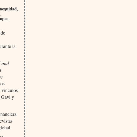
inequidad,
,
ropea
 de
s
urante la
l and
a
or
los
 vínculos
e Gavi y
inanciera
evistas
lobal.