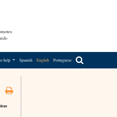
romotes
nish-
o help
Spanish
English
Portuguese
icas