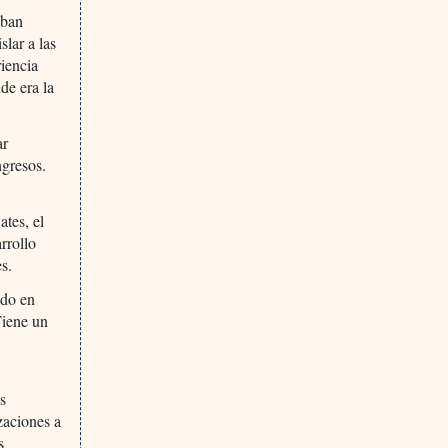
aban
slar a las
iencia
de era la
ar
ngresos.
tes, el
rrollo
s.
ido en
Tiene un
s
zaciones a
s