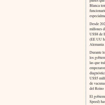
países que
Blanca te
funcionar
especialme
Desde 202
millones 
US$8 de E
(EE UU ha
Alemania 
Durante lo
los gobier
las que tr
empezaron 
diagnóstic
US$5 millo
de vacuna
del Reino
El gobier
Speed) has