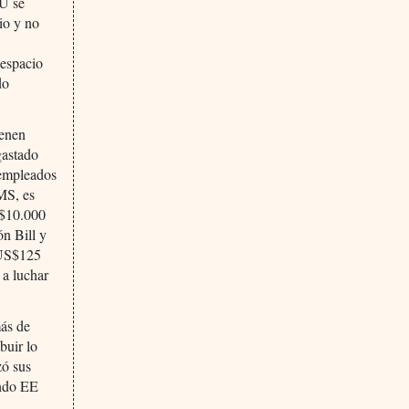
UU se
io y no
espacio
do
ienen
gastado
 empleados
OMS, es
US$10.000
n Bill y
 US$125
 a luchar
más de
buir lo
zó sus
endo EE