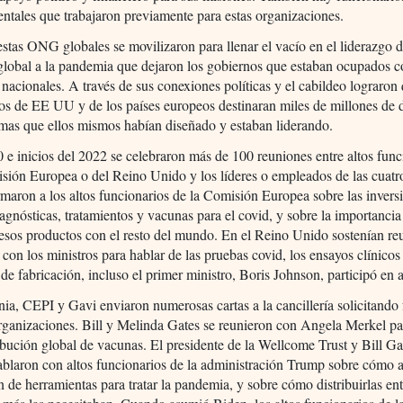
tales que trabajaron previamente para estas organizaciones.
stas ONG globales se movilizaron para llenar el vacío en el liderazgo d
global a la pandemia que dejaron los gobiernos que estaban ocupados c
 nacionales. A través de sus conexiones políticas y el cabildeo lograron
os de EE UU y de los países europeos destinaran miles de millones de 
mas que ellos mismos habían diseñado y estaban liderando.
 e inicios del 2022 se celebraron más de 100 reuniones entre altos func
isión Europea o del Reino Unido y los líderes o empleados de las cua
rmaron a los altos funcionarios de la Comisión Europea sobre las invers
agnósticas, tratamientos y vacunas para el covid, y sobre la importancia
esos productos con el resto del mundo. En el Reino Unido sostenían re
con los ministros para hablar de las pruebas covid, los ensayos clínicos 
de fabricación, incluso el primer ministro, Boris Johnson, participó en 
a, CEPI y Gavi enviaron numerosas cartas a la cancillería solicitando
rganizaciones. Bill y Melinda Gates se reunieron con Angela Merkel pa
ribución global de vacunas. El presidente de la Wellcome Trust y Bill Ga
blaron con altos funcionarios de la administración Trump sobre cómo a
 de herramientas para tratar la pandemia, y sobre cómo distribuirlas ent