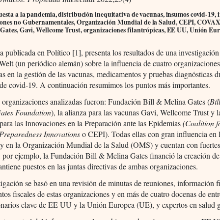
esta a la pandemia, distribución inequitativa de vacunas, insumos covid-19, 
ones no Gubernamentales, Organización Mundial de la Salud, CEPI, COVAX
Gates, Gavi, Wellcome Trust, organizaciones filantrópicas, EE UU, Unión Eu
a publicada en Político [1], presenta los resultados de una investigación
 Welt (un periódico alemán) sobre la influencia de cuatro organizacione
cas en la gestión de las vacunas, medicamentos y pruebas diagnósticas d
de covid-19. A continuación resumimos los puntos más importantes.
 organizaciones analizadas fueron: Fundación Bill & Melina Gates (
Bil
Gates
Foundation
), la alianza para las vacunas Gavi, Wellcome Trust y l
para las Innovaciones en la Preparación ante las Epidemias
(
Coalition
f
Preparedness
Innovations
o CEPI). Todas ellas con gran influencia en 
 y en la Organización Mundial de la Salud (OMS) y cuentan con fuertes
s, por ejemplo, la Fundación Bill & Melina Gates financió la creación d
tiene puestos en las juntas directivas de ambas organizaciones.
tigación se basó en una revisión de minutas de reuniones, información f
os fiscales de estas organizaciones y en más de cuatro docenas de entr
onarios clave de EE UU y la Unión Europea (UE), y expertos en salud g