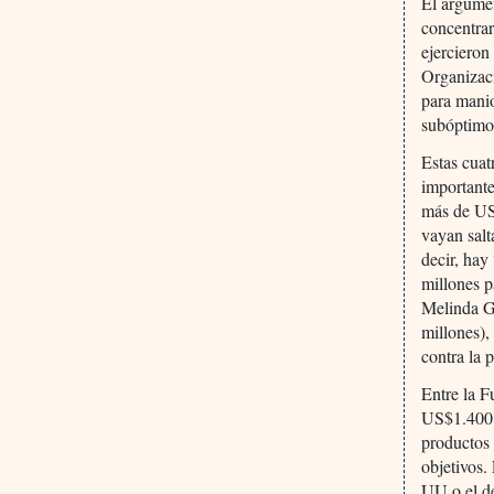
El argumen
concentrar
ejercieron
Organizac
para manio
subóptimo,
Estas cuat
importante
más de US
vayan salt
decir, hay
millones 
Melinda G
millones),
contra la 
Entre la 
US$1.400 m
productos 
objetivos
UU o el d