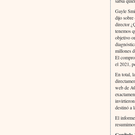
sabía quié
Gayle Smit
dijo sobre
director ¿
tenemos qu
objetivo o
diagnóstic
millones d
El comprom
el 2021, p
En total, 
directamen
web de ACT
exactament
invirtiero
destinó a 
El informe
resumimos
Capítulo 