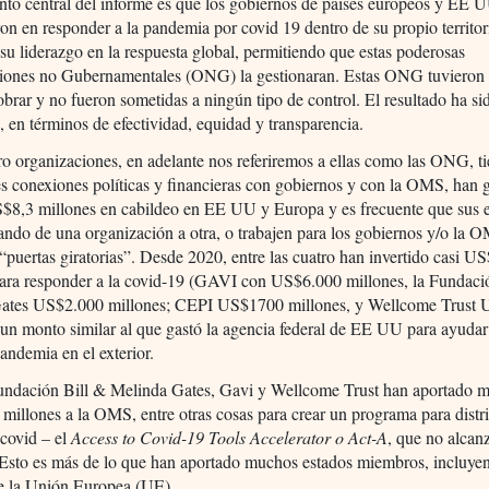
to central del informe es que los gobiernos de países europeos y EE 
on en responder a la pandemia por covid 19 dentro de su propio territor
 su liderazgo en la respuesta global, permitiendo que estas poderosas
iones no Gubernamentales (ONG) la gestionaran. Estas ONG tuvieron 
brar y no fueron sometidas a ningún tipo de control. El resultado ha si
 en términos de efectividad, equidad y transparencia.
ro organizaciones, en adelante nos referiremos a ellas como las ONG, t
s conexiones políticas y financieras con gobiernos y con la OMS, han 
$8,3 millones en cabildeo en EE UU y Europa y es frecuente que sus
ando de una organización a otra, o trabajen para los gobiernos y/o la 
 “puertas giratorias”. Desde 2020, entre las cuatro han invertido casi 
para responder a la covid-19 (GAVI con US$6.000 millones, la Fundació
ates US$2.000 millones; CEPI US$1700 millones, y Wellcome Trust
 un monto similar al que gastó la agencia federal de EE UU para ayudar
pandemia en el exterior.
Fundación Bill & Melinda Gates, Gavi y Wellcome Trust han aportado 
illones a la OMS, entre otras cosas para crear un programa para distri
covid – el
Access
to
Covid-19 Tools Accelerator
o
Act
-A
, que no alcan
. Esto es más de lo que han aportado muchos estados miembros, incluy
e la Unión Europea (UE).