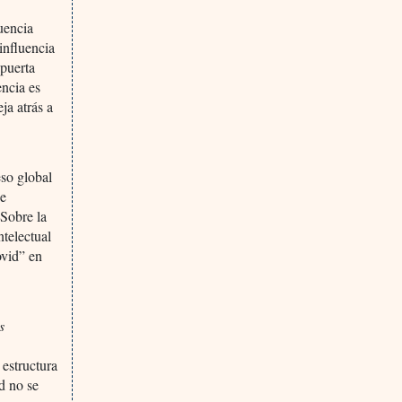
uencia
influencia
 puerta
encia es
ja atrás a
eso global
de
 Sobre la
ntelectual
ovid” en
s
 estructura
d no se