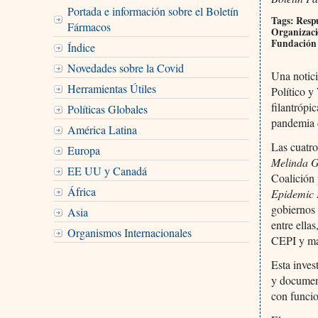
Portada e información sobre el Boletín
Tags: Respu
Fármacos
Organizaci
Fundación 
Índice
Novedades sobre la Covid
Una notici
Herramientas Útiles
Político y
filantrópi
Políticas Globales
pandemia 
América Latina
Las cuatro
Europa
Melinda 
EE UU y Canadá
Coalición 
África
Epidemic
gobiernos
Asia
entre ella
Organismos Internacionales
CEPI y man
Esta inves
y document
con funci