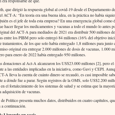
n era responsable de qué.
h, que dirigió la respuesta global al covid-19 desde el Departamento d
 el ACT-A: “En teoría era una buena idea, en la práctica no había siquie
Quién es el jefe de toda esta empresa? En una emergencia global como é
e hacer llegar los medicamentos y vacunas a todo el mundo lo antes po
riginal del ACT-A para mediados de 2021 era distribuir 500 millones d
as entre los PIBM pero solo entregó 84 millones (16% del objetivo inici
e tratamientos, de los que solo había entregado 1,8 millones para junio
iso original era entregar 2.000 millones de dosis de vacunas, 1.000 m
ero para enero de 2022 había entregado 950 millones.
las donaciones al Act-A alcanzaron los US$23.000 millones [2], pero el 
te a las entidades implicadas en la iniciativa, como Gavi y CEPI. Aunqu
-A lleva la cuenta de cuánto dinero se recaudó, es casi imposible sab
e a dónde fue a parar. Según registros de la OMS, solo US$2.200 mill
n en el fortalecimiento de los sistemas de salud y se estima que la mayorí
la adquisición de vacunas.
 de Político presenta muchos datos, distribuidos en cuatro capítulos, qu
 a continuación.
1: Llenando un vacío