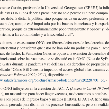
rence Gostin, profesor de la Universidad Georgetown (EE UU) la infl
 de estas ONG nos debería preocupar, no solo porque el dinero compra 
o no debería dictar la política, sino porque les da un acceso preferente, a
ste poder, aunque esté impulsado por las buenas intenciones y la experi
rático, porque es extraordinariamente poco transparente y opaco” y “de
orriente, a las comunidades y a la sociedad civil”.
s de tres de estas cuatro ONG son férreos defensores de los derechos de
intelectual y consideran que estos no han sido un problema para el acc
nas, de hecho, la Fundación Gates se opuso a la exención de derechos 
intelectual sobre las vacunas que se discutió en la OMC (Nota de SyF:
e Gates durante la pandemia y su defensa a los derechos de propiedad i
licado “Cómo Bill Gates ha impedido el acceso global a las vacunas c
rmacos: Políticas 2022; 25(1)
, disponible en:
ww.saludyfarmacos.org/boletin-farmacos/boletines/may202207/01_co/
).
tro ONG influyeron en la creación del ACT-A
(
Access
to
Covid-19 Tool
or
),
un mecanismo para hacer llegar vacunas, medicamentos o pruebas
as a los países de ingresos bajos y medios (PIBM). El ACT-A tiene una
izada, pensada para disminuir los procesos burocráticos, pero en realida