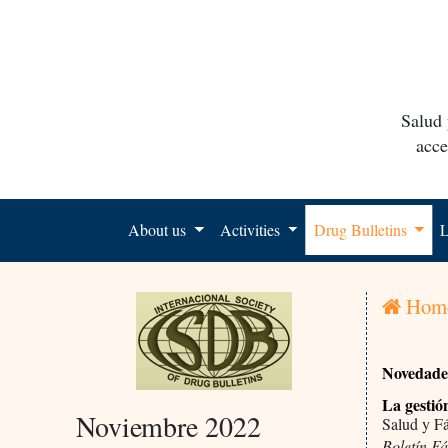
Salud 
acce
About us
Activities
Drug Bulletins
L
Hom
Novedades
La gestió
Noviembre 2022
Salud y F
Boletín F