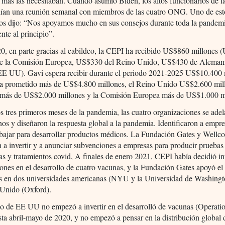
 más las necesitaban. Cuando asumió Biden, los altos funcionarios de l
nían una reunión semanal con miembros de las cuatro ONG. Uno de est
ios dijo: “Nos apoyamos mucho en sus consejos durante toda la pandem
nte al principio”.
0, en parte gracias al cabildeo, la CEPI ha recibido US$860 millones
de la Comisión Europea, US$330 del Reino Unido, US$430 de Aleman
E UU). Gavi espera recibir durante el periodo 2021-2025 US$10.400 
 prometido más de US$4.800 millones, el Reino Unido US$2.600 mil
más de US$2.000 millones y la Comisión Europea más de US$1.000 mi
s tres primeros meses de la pandemia, las cuatro organizaciones se adel
nos y diseñaron la respuesta global a la pandemia. Identificaron a empr
abajar para desarrollar productos médicos. La Fundación Gates y Wellc
a invertir y a anunciar subvenciones a empresas para producir pruebas
as y tratamientos covid, A finales de enero 2021, CEPI había decidió in
nes en el desarrollo de cuatro vacunas, y la Fundación Gates apoyó el 
s en dos universidades americanas (NYU y la Universidad de Washingt
 Unido (Oxford).
no de EE UU no empezó a invertir en el desarrolló de vacunas (Operat
ta abril-mayo de 2020, y no empezó a pensar en la distribución global 