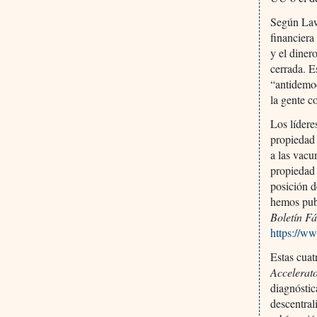
Según Law
financiera
y el diner
cerrada. E
“antidemoc
la gente c
Los lídere
propiedad 
a las vacu
propiedad 
posición d
hemos pub
Boletín Fá
https://w
Estas cua
Accelerat
diagnóstic
descentral