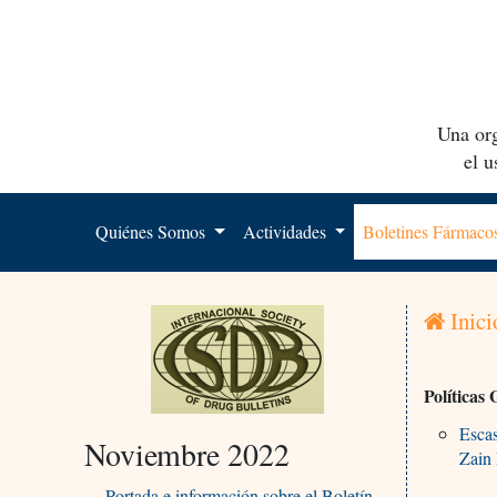
Una org
el 
Quiénes Somos
Actividades
Boletines Fármac
Inici
Políticas 
Escas
Noviembre 2022
Zain 
Portada e información sobre el Boletín