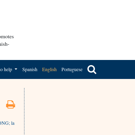
romotes
nish-
o help
Spanish
English
Portuguese
 ONG; la