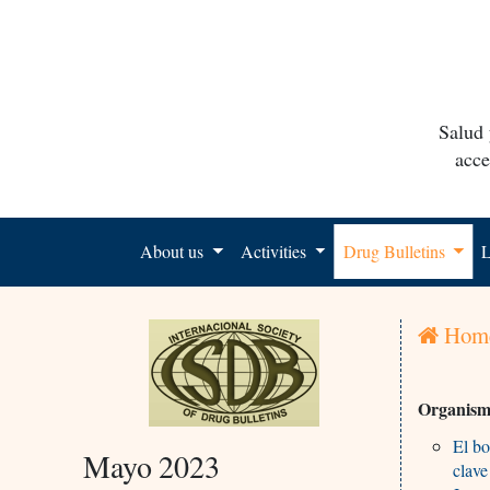
Salud 
acce
About us
Activities
Drug Bulletins
L
Hom
Organismo
El bo
Mayo 2023
clave