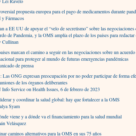
y Lei Ravelo
oversial propuesta europea para el pago de medicamentos durante pan
d y Fármacos
n a EE UU de apoyar el “velo de secretismo” sobre las negociaciones 
do de Pandemia, y la OMS amplía el plazo de los países para redactar e
y Cullinan
aíses marcan el camino a seguir en las negociaciones sobre un acuerdo
nacional para proteger al mundo de futuras emergencias pandémicas
nicado de prensa
 Las ONG expresan preocupación por no poder participar de forma efe
euniones de los órganos deliberantes
nfo Service on Health Issues, 6 de febrero de 2023
liderar y coordinar la salud global: hay que fortalecer a la OMS
alya Syam
nde viene y a dónde va el financiamiento para la salud mundial
án Velásquez
nar caminos alternativos para la OMS en sus 75 años