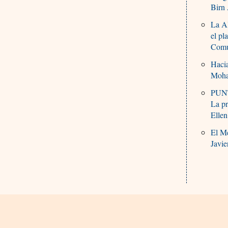
Birn
La Al
el pl
Comu
Haci
Moh
PUNTO
La p
Ellen
El Me
Javi