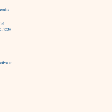
demias
del
l texto
ctiva en