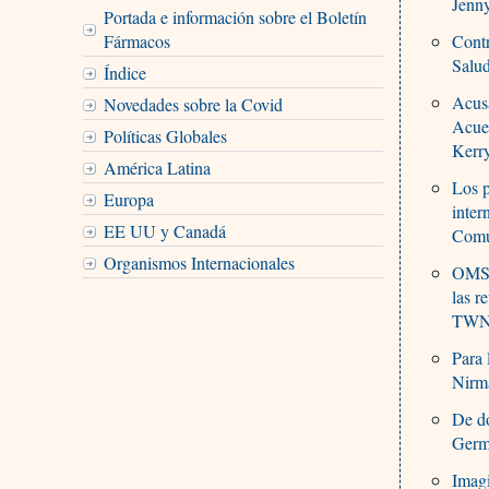
Jenn
Portada e información sobre el Boletín
Fármacos
Contr
Salu
Índice
Acusa
Novedades sobre la Covid
Acuer
Políticas Globales
Kerr
América Latina
Los p
Europa
inter
EE UU y Canadá
Comu
Organismos Internacionales
OMS:
las r
TWN I
Para 
Nirm
De dó
Germ
Imagi