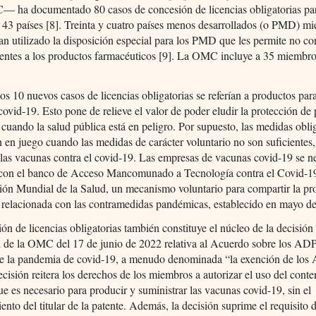
— ha documentado 80 casos de concesión de licencias obligatorias par
 43 países [8]. Treinta y cuatro países menos desarrollados (o PMD) m
 utilizado la disposición especial para los PMD que les permite no co
tentes a los productos farmacéuticos [9]. La OMC incluye a 35 miembr
os 10 nuevos casos de licencias obligatorias se referían a productos par
l covid-19. Esto pone de relieve el valor de poder eludir la protección de
l cuando la salud pública está en peligro. Por supuesto, las medidas obli
n en juego cuando las medidas de carácter voluntario no son suficientes
 las vacunas contra el covid-19. Las empresas de vacunas covid-19 se n
 con el banco de Acceso Mancomunado a Tecnología contra el Covid-19
ión Mundial de la Salud, un mecanismo voluntario para compartir la pr
l relacionada con las contramedidas pandémicas, establecido en mayo d
ón de licencias obligatorias también constituye el núcleo de la decisión
l de la OMC del 17 de junio de 2022 relativa al Acuerdo sobre los AD
de la pandemia de covid-19, a menudo denominada “la exención de lo
ecisión reitera los derechos de los miembros a autorizar el uso del conte
ue es necesario para producir y suministrar las vacunas covid-19, sin el
ento del titular de la patente. Además, la decisión suprime el requisito d