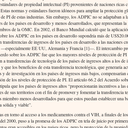
stándares de propiedad intelectual (PI) provenientes de naciones ricas c
. Estas normas y estándares fueron idóneos para ampliar la protección g
s de PI de estas industrias. Sin embargo, los ADPIC no se adaptaban a l
s de los países en desarrollo y menos desarrollados, que representan la
embros de la OMC. En 2002, el Banco Mundial calculó que la aplicació
obre los ADPIC en los países en desarrollo supondría más de US$20.0
n transferencias de ingresos de los países en desarrollo a las naciones c
a —especialmente EE UU, Alemania y Francia [1]—. El intercambio p
erdo sobre los ADPIC fue que los mayores niveles de protección de PI
n a transferencias de tecnología de los países de ingresos altos a los de 
 y que los beneficios de esta transferencia tecnológica, que generaría ac
es y de investigación en los países de ingresos más bajos, compensarían 
ión de los niveles de protección de PI. El artículo 66.2 del Acuerdo sob
pula que los países de ingresos altos “proporcionarán incentivos a las
nes de sus territorios con el fin de promover y fomentar la transferencia 
es miembro menos desarrollados para que estos puedan establecer una b
a sólida y viable”.
as en torno al acceso a los medicamentos contra el VIH, a finales de lo
 del 2000, puso a la promesa de los ADPIC en tela de juicio por primera
os eran accesibles en los países ricos, pero la protección de la propie