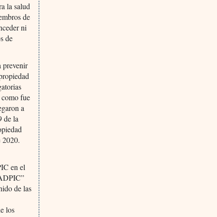
a la salud
iembros de
nceder ni
os de
a prevenir
 propiedad
gatorias
, como fue
egaron a
 de la
opiedad
e 2020.
PIC en el
s ADPIC”
nido de las
e los