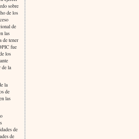
erdo sobre
cho de los
cceso
cional de
n las
a de tener
ADPIC fue
de los
tante
 de la
e la
os de
en las
so
es
lidades de
dades de