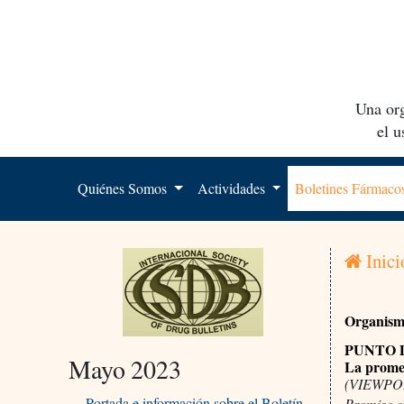
Una org
el 
Quiénes Somos
Actividades
Boletines Fármac
Inici
Organismo
PUNTO DE 
Mayo 2023
La prome
(VIEWPOIN
Portada e información sobre el Boletín
Promise o