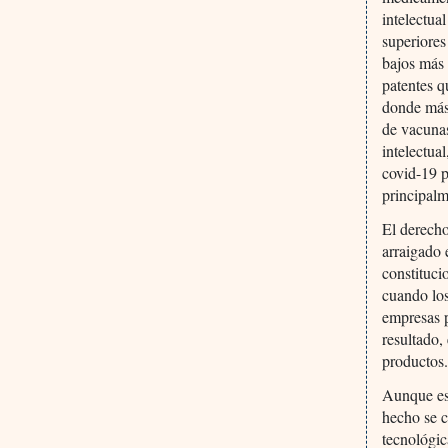
intelectua
superiores
bajos más 
patentes q
donde más 
de vacunas
intelectua
covid-19 
principalm
El derecho
arraigado 
constituci
cuando lo
empresas 
resultado,
productos
Aunque est
hecho se c
tecnológic