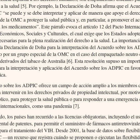
 a la salud [5]. Por ejemplo, la Declaración de Doha afirma que el Acu
“se puede y se debe interpretar y aplicar de manera que apoye el dere
e la OMC a proteger la salud pública y, en particular, a promover el a
a los medicamentos”. Este párrafo evoca el artículo 12 del Pacto Interna
conómicos, Sociales y Culturales, el cual exige que los Estados adopte
cesarias para la plena realización del derecho a la salud. La importanci
la Declaración de Doha para la interpretación del Acuerdo sobre los 
o por un grupo especial de la OMC en el caso del empaquetado neutro 
derivados del tabaco de Australia [6]. Esta resolución supuso un impor
ra la interpretación y aplicación del Acuerdo sobre los ADPIC en favor
ica.
o sobre los ADPIC ofrece un campo de acción amplio a los miembros d
ntervenir en los derechos privados de propiedad intelectual, por motiv
blico, para proteger la salud pública o para responder a una emergencia 
 internacionales, como una pandemia [7].
do, los países han recurrido a las licencias obligatorias, incluyendo el u
tal de patentes, para permitir el suministro de fármacos antirretroviral
para el tratamiento del VIH. Desde 2001, la base de datos sobre flexibi
—un recurso que registra cuándo se proponen o ejecutan las flexibili