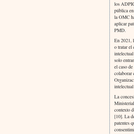
los ADPIC
pública en
la OMC han
aplicar pa
PMD.
En 2021, l
o tratar e
intelectua
solo entra
el caso de
colaborar
Organizac
intelectua
La concesi
Ministeria
contexto 
[10]. La d
patentes q
consentimi