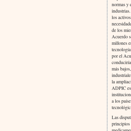
normas y e
industrias
los activo
necesidade
de los mi
Acuerdo s
millones e
tecnologí
por el Acu
conduciría
más bajos,
industrial
la ampliac
ADPIC esti
institucio
a los país
tecnológic
Las disput
principios
medicament