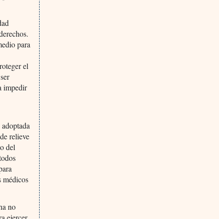
dad
 derechos.
medio para
roteger el
 ser
a impedir
, adoptada
de relieve
to del
 todos
para
os médicos
ha no
ra ejercer