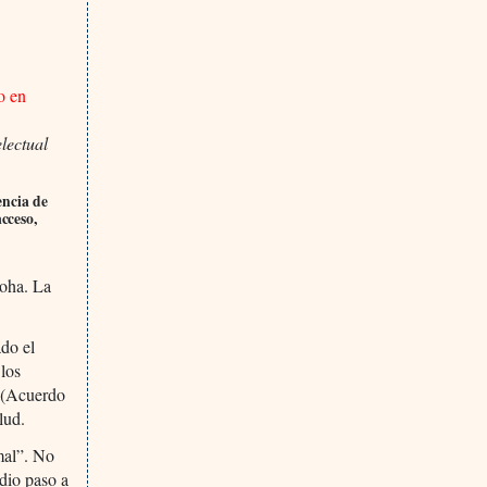
o en
lectual
encia de
cceso,
Doha. La
ado el
los
o (Acuerdo
lud.
mal”. No
dio paso a