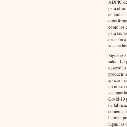
ADPIC de 
para el su
en todos l
otras form
como los c
para las v
decisión a
adecuadas 
Sigue exis
salud. La 
desarrollo
producir l
aplicar m
un nuevo e
vacunas h
Covid-19 p
de fabrica
comerciali
habrían po
lugar, las