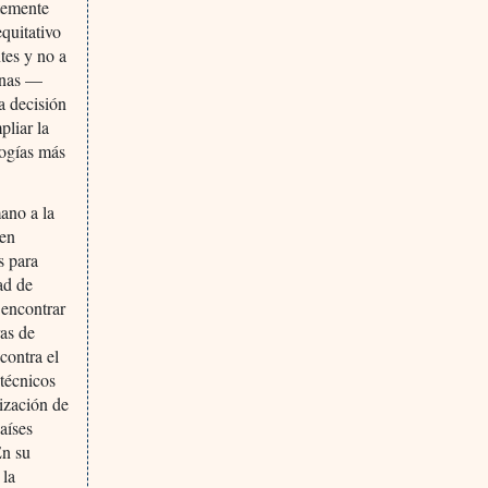
temente
quitativo
ntes y no a
cunas —
a decisión
pliar la
logías más
mano a la
 en
s para
ad de
 encontrar
ras de
contra el
 técnicos
rización de
aíses
En su
 la