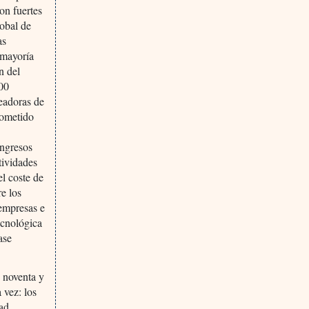
on fuertes
lobal de
as
 mayoría
n del
00
readoras de
rometido
ingresos
tividades
el coste de
re los
 empresas e
tecnológica
ase
s noventa y
 vez: los
dad