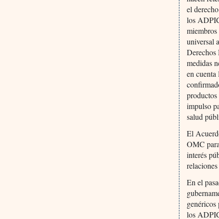
el derecho
los ADPIC 
miembros d
universal 
Derechos E
medidas ne
en cuenta 
confirmad
productos 
impulso pa
salud públ
El Acuerd
OMC para i
interés pú
relaciones
En el pasa
gubernamen
genéricos 
los ADPIC 