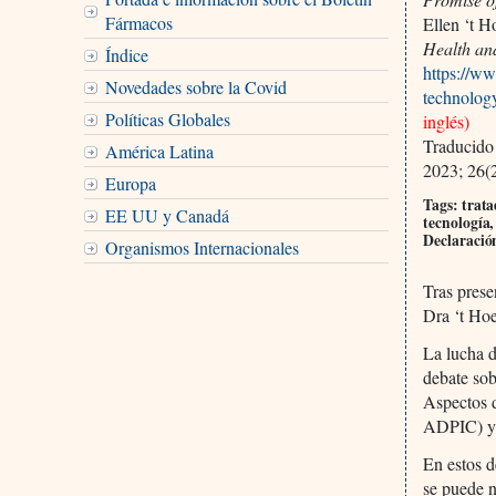
Fármacos
Ellen ‘t H
Health an
Índice
https://ww
Novedades sobre la Covid
technology
Políticas Globales
inglés)
Traducido
América Latina
2023; 26(
Europa
Tags: trata
EE UU y Canadá
tecnología,
Declaració
Organismos Internacionales
Tras prese
Dra ‘t Hoe
La lucha d
debate so
Aspectos 
ADPIC) y s
En estos 
se puede 