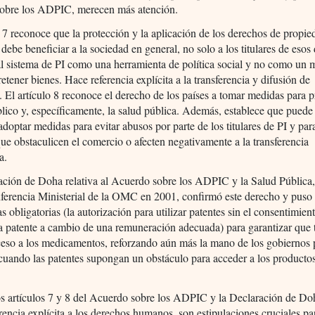
obre los ADPIC, merecen más atención.
o 7 reconoce que la protección y la aplicación de los derechos de propie
l debe beneficiar a la sociedad en general, no solo a los titulares de esos
l sistema de PI como una herramienta de política social y no como un 
retener bienes. Hace referencia explícita a la transferencia y difusión de
. El artículo 8 reconoce el derecho de los países a tomar medidas para p
blico y, específicamente, la salud pública. Además, establece que puede
adoptar medidas para evitar abusos por parte de los titulares de PI y par
que obstaculicen el comercio o afecten negativamente a la transferencia
a.
ación de Doha relativa al Acuerdo sobre los ADPIC y la Salud Pública
ferencia Ministerial de la OMC en 2001, confirmó este derecho y puso 
as obligatorias (la autorización para utilizar patentes sin el consentimien
 la patente a cambio de una remuneración adecuada) para garantizar que
ceso a los medicamentos, reforzando aún más la mano de los gobiernos 
 cuando las patentes supongan un obstáculo para acceder a los product
s artículos 7 y 8 del Acuerdo sobre los ADPIC y la Declaración de Do
rencia explícita a los derechos humanos, son estipulaciones cruciales pa