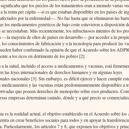
l significaba que los precios de los tratamientos eran a menudo varias ve
 a la renta per cápita —si es que estaban disponibles en los países de in
afectados por la enfermedad—. No fue hasta que se eliminaron las barre
ue los medicamentos genéricos de bajo coste estuvieron a disposición d
se necesitaban. Más recientemente, los infructuosos intentos de los pr
 —la mayoría de ellos de países en desarrollo— por acceder a la propi
l, los conocimientos de fabricación y a la tecnología para producir las v
pueden haber confirmado la opinión de que el Acuerdo sobre los ADPIC
ente a los ricos en detrimento de los pobres [2].
 a la salud, incluido el acceso a medicamentos y vacunas, está firmeme
en las leyes internacionales de derechos humanos y en algunas leyes
onales nacionales [3]. Sin embargo, es difícil ejercer y hacer cumplir es
s medicamentos y las vacunas están predominantemente disponibles a tr
privadas que poseen derechos de monopolio sobre esos productos. Co
 esas empresas determinan cuándo, dónde y a qué precio se comercializ
.
a es la realidad actual, el objetivo establecido en el Acuerdo sobre l
entra en crear beneficios sociales para todos y en apoyar la transferenci
a. Particularmente, los artículos 7 y 8, que exponen los objetivos y princ