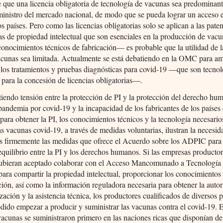
que una licencia obligatoria de tecnología de vacunas sea predominan
ministro del mercado nacional, de modo que se pueda lograr un acceso e
os países. Pero como las licencias obligatorias solo se aplican a las pate
as de propiedad intelectual que son esenciales en la producción de va
onocimientos técnicos de fabricación— es probable que la utilidad de l
acunas sea limitada. Actualmente se está debatiendo en la OMC para am
 los tratamientos y pruebas diagnósticas para covid-19 —que son tecno
para la concesión de licencias obligatorias—.
tiendo tensión entre la protección de PI y la protección del derecho hu
pandemia por covid-19 y la incapacidad de los fabricantes de los países
 para obtener la PI, los conocimientos técnicos y la tecnología necesario
as vacunas covid-19, a través de medidas voluntarias, ilustran la necesid
ás firmemente las medidas que ofrece el Acuerdo sobre los ADPIC para
quilibrio entre la PI y los derechos humanos. Si las empresas producto
ubieran aceptado colaborar con el Acceso Mancomunado a Tecnología 
ara compartir la propiedad intelectual, proporcionar los conocimientos
ción, así como la información reguladora necesaria para obtener la auto
zación y la asistencia técnica, los productores cualificados de diversos p
dido empezar a producir y suministrar las vacunas contra el covid-19. 
 vacunas se suministraron primero en las naciones ricas que disponían de