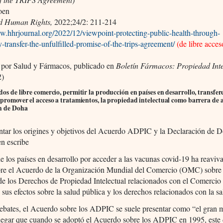
oen
d Human Rights,
2022;24/2: 211-214
w.hhrjournal.org/2022/12/viewpoint-protecting-public-health-through-
-transfer-the-unfulfilled-promise-of-the-trips-agreement/
(de libre acces
 por Salud y Fármacos, publicado en
Boletín Fármacos: Propiedad Inte
2)
dos de libre comercio, permitir la producción en países en desarrollo, transfer
 promover el acceso a tratamientos, la propiedad intelectual como barrera de a
n de Doha
ntar los origines y objetivos del Acuerdo ADPIC y la Declaración de 
n escribe
e los países en desarrollo por acceder a las vacunas covid-19 ha reaviv
bre el Acuerdo de la Organización Mundial del Comercio (OMC) sobre 
de los Derechos de Propiedad Intelectual relacionados con el Comerci
us efectos sobre la salud pública y los derechos relacionados con la sa
debates, el Acuerdo sobre los ADPIC se suele presentar como “el gran 
negar que cuando se adoptó el Acuerdo sobre los ADPIC en 1995, este 