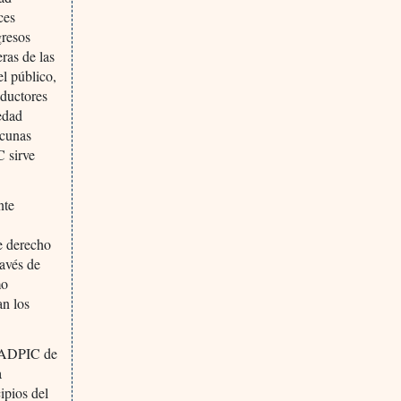
ces
gresos
ras de las
el público,
oductores
edad
acunas
 sirve
nte
te derecho
avés de
mo
an los
os ADPIC de
a
ipios del