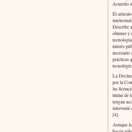
Acuerdo s
El artícul
intelectua
Describe a
obtener y 
tecnología
interés pú
necesario 
prácticas 
tecnológic
La Declar
por la Con
las licenci
titular de
tengan ac
intervenir
[4].
Aunque lo
hacen refe