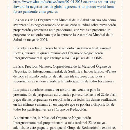
https://www.who.int/es/news/item/07-04-2023-countries-set-out-way-
forward-for-negotiations-on-global-agreement-to-protect-world-from-
future-pandemic-emergencies
Los países de la Organización Mundial de la Salud han trazado cómo
avanzarán las negociaciones de un acuerdo mundial sobre prevención,
preparación y respuesta ante pandemias, con vistas a presentar un
proyecto de acuerdo para que lo apruebe la Asamblea Mundial de la
Salud en mayo de 2024.
Los debates sobre el proyecto de acuerdo pandémico finalizaron el
jueves, durante la quinta reunión del Órgano de Negociación
Intergubernamental, que incluye a los 194 países de la OMS.
La Sra. Precious Matsoso, Copresidenta de la Mesa del Órgano de
Negociación Intergubernamental, de Sudáfrica, ha declarado: «Países
de todo el mundo pudieron debatir sus ideas, preocupaciones y
sugerencias en un foro abierto a la participación de todos los países».
Los países acordaron mantener abierta una ventana para la
presentación de propuestas adicionales por escrito hasta el 22 de abril
y que dichas propuestas se recopilarán con todas las demás realizadas
en las últimas semanas en un paquete que se pondrá a disposición de
todos los participantes en el Grupo de Redacción.
A continuación, la Mesa del Órgano de Negociación
Intergubernamental proporcionará, a más tardar el 22 de mayo,
además de este paquete, para que el Grupo de Redacción lo examine,