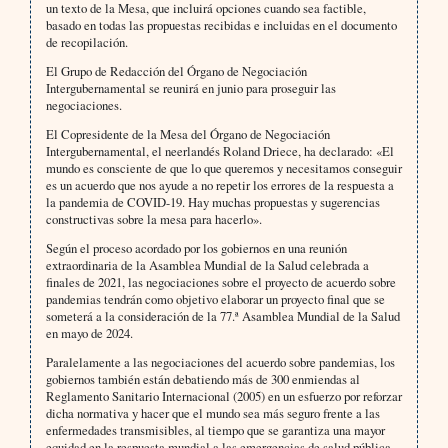
un texto de la Mesa, que incluirá opciones cuando sea factible,
basado en todas las propuestas recibidas e incluidas en el documento
de recopilación.
El Grupo de Redacción del Órgano de Negociación
Intergubernamental se reunirá en junio para proseguir las
negociaciones.
El Copresidente de la Mesa del Órgano de Negociación
Intergubernamental, el neerlandés Roland Driece, ha declarado: «El
mundo es consciente de que lo que queremos y necesitamos conseguir
es un acuerdo que nos ayude a no repetir los errores de la respuesta a
la pandemia de COVID-19. Hay muchas propuestas y sugerencias
constructivas sobre la mesa para hacerlo».
Según el proceso acordado por los gobiernos en una reunión
extraordinaria de la Asamblea Mundial de la Salud celebrada a
finales de 2021, las negociaciones sobre el proyecto de acuerdo sobre
pandemias tendrán como objetivo elaborar un proyecto final que se
someterá a la consideración de la 77.ª Asamblea Mundial de la Salud
en mayo de 2024.
Paralelamente a las negociaciones del acuerdo sobre pandemias, los
gobiernos también están debatiendo más de 300 enmiendas al
Reglamento Sanitario Internacional (2005) en un esfuerzo por reforzar
dicha normativa y hacer que el mundo sea más seguro frente a las
enfermedades transmisibles, al tiempo que se garantiza una mayor
equidad en la respuesta mundial a las emergencias de salud pública.