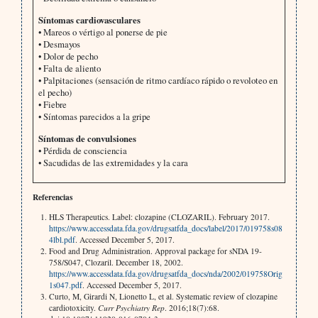
Síntomas cardiovasculares
• Mareos o vértigo al ponerse de pie
• Desmayos
• Dolor de pecho
• Falta de aliento
• Palpitaciones (sensación de ritmo cardíaco rápido o revoloteo en
el pecho)
• Fiebre
• Síntomas parecidos a la gripe
Síntomas de convulsiones
• Pérdida de consciencia
• Sacudidas de las extremidades y la cara
Referencias
HLS Therapeutics. Label: clozapine (CLOZARIL). February 2017.
https://www.accessdata.fda.gov/drugsatfda_docs/label/2017/019758s08
4lbl.pdf
. Accessed December 5, 2017.
Food and Drug Administration. Approval package for sNDA 19-
758/S047, Clozaril. December 18, 2002.
https://www.accessdata.fda.gov/drugsatfda_docs/nda/2002/019758Orig
1s047.pdf
. Accessed December 5, 2017.
Curto, M, Girardi N, Lionetto L, et al. Systematic review of clozapine
cardiotoxicity.
Curr Psychiatry Rep
. 2016;18(7):68.