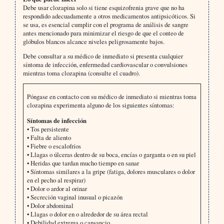
Debe usar clozapina solo si tiene esquizofrenia grave que no ha
respondido adecuadamente a otros medicamentos antipsicóticos. Si
se usa, es esencial cumplir con el programa de análisis de sangre
antes mencionado para minimizar el riesgo de que el conteo de
glóbulos blancos alcance niveles peligrosamente bajos.
Debe consultar a su médico de inmediato si presenta cualquier
síntoma de infección, enfermedad cardiovascular o convulsiones
mientras toma clozapina (consulte el cuadro).
Póngase en contacto con su médico de inmediato si mientras toma
clozapina experimenta alguno de los siguientes síntomas:
Síntomas de infección
• Tos persistente
• Falta de aliento
• Fiebre o escalofríos
• Llagas o úlceras dentro de su boca, encías o garganta o en su piel
• Heridas que tardan mucho tiempo en sanar
• Síntomas similares a la gripe (fatiga, dolores musculares o dolor
en el pecho al respirar)
• Dolor o ardor al orinar
• Secreción vaginal inusual o picazón
• Dolor abdominal
• Llagas o dolor en o alrededor de su área rectal
• Debilidad extrema o cansancio