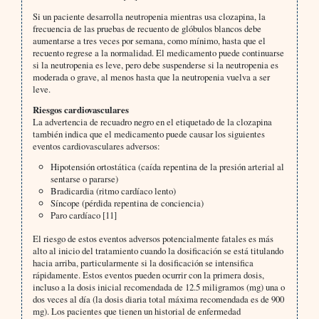
Si un paciente desarrolla neutropenia mientras usa clozapina, la
frecuencia de las pruebas de recuento de glóbulos blancos debe
aumentarse a tres veces por semana, como mínimo, hasta que el
recuento regrese a la normalidad. El medicamento puede continuarse
si la neutropenia es leve, pero debe suspenderse si la neutropenia es
moderada o grave, al menos hasta que la neutropenia vuelva a ser
leve.
Riesgos cardiovasculares
La advertencia de recuadro negro en el etiquetado de la clozapina
también indica que el medicamento puede causar los siguientes
eventos cardiovasculares adversos:
Hipotensión ortostática (caída repentina de la presión arterial al
sentarse o pararse)
Bradicardia (ritmo cardíaco lento)
Síncope (pérdida repentina de conciencia)
Paro cardíaco [11]
El riesgo de estos eventos adversos potencialmente fatales es más
alto al inicio del tratamiento cuando la dosificación se está titulando
hacia arriba, particularmente si la dosificación se intensifica
rápidamente. Estos eventos pueden ocurrir con la primera dosis,
incluso a la dosis inicial recomendada de 12.5 miligramos (mg) una o
dos veces al día (la dosis diaria total máxima recomendada es de 900
mg). Los pacientes que tienen un historial de enfermedad