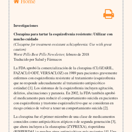
Home
Investigaciones
Clozapina para tartar la esquizofrenia resistente: Utilizar con
mucho cuidado
(Clozapine for treatment-resistant schizophrenia: Use with great
caution)
Worst Pills Best Pills Newsletter,
febrero de 2018
Traducido por Salud y Fármacos
La FDA aprobó la comercialización de la clozapina (CLOZARIL,
FAZACLO ODT, VERSACLOZ) en 1989 para pacientes gravemente
enfermos con esquizofrenia resistente al tratamiento (esquizofrenia
que no responde adecuadamente al tratamiento antipsicótico
estándar) [1]. Los síntomas de la esquizofrenia incluyen agitación,
delirios, alucinaciones y paranoia. En 2002, la FDA también aprobó
el medicamento para reducir el comportamiento suicida en pacientes
con esquizofrenia y trastorno esquizoafectivo que se consideran en
riesgo crónico de volver a tener un comportamiento suicida [2].
La clozapina fue el primer miembro de una clase de medicamentos
conocidos como antipsicóticos atípicos o de segunda generación [3],
que ahora incluyen a la olanzapina (ZYPREXA), risperidona
(RISPERDAL) y muchos otros antipsicóticos más recientes [4]. Una