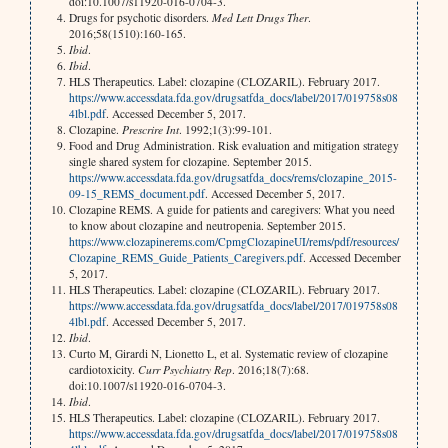
doi:10.1007/s11920-016-0704-3.
Drugs for psychotic disorders.
Med Lett Drugs Ther
.
2016;58(1510):160-165.
Ibid
.
Ibid
.
HLS Therapeutics. Label: clozapine (CLOZARIL). February 2017.
https://www.accessdata.fda.gov/drugsatfda_docs/label/2017/019758s08
4lbl.pdf
. Accessed December 5, 2017.
Clozapine.
Prescrire Int
. 1992;1(3):99-101.
Food and Drug Administration. Risk evaluation and mitigation strategy
single shared system for clozapine. September 2015.
https://www.accessdata.fda.gov/drugsatfda_docs/rems/clozapine_2015-
09-15_REMS_document.pdf
. Accessed December 5, 2017.
Clozapine REMS. A guide for patients and caregivers: What you need
to know about clozapine and neutropenia. September 2015.
https://www.clozapinerems.com/CpmgClozapineUI/rems/pdf/resources/
Clozapine_REMS_Guide_Patients_Caregivers.pdf
. Accessed December
5, 2017.
HLS Therapeutics. Label: clozapine (CLOZARIL). February 2017.
https://www.accessdata.fda.gov/drugsatfda_docs/label/2017/019758s08
4lbl.pdf
. Accessed December 5, 2017.
Ibid
.
Curto M, Girardi N, Lionetto L, et al. Systematic review of clozapine
cardiotoxicity.
Curr Psychiatry Rep
. 2016;18(7):68.
doi:10.1007/s11920-016-0704-3.
Ibid
.
HLS Therapeutics. Label: clozapine (CLOZARIL). February 2017.
https://www.accessdata.fda.gov/drugsatfda_docs/label/2017/019758s08