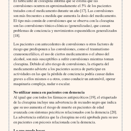
El fabricante de clozapina informa que se estima que las
convulsiones ocurren en aproximadamente el 5% de los pacientes
tratados con el medicamento durante un año [17]. Las convulsiones
son más frecuentes a medida que aumenta la dosis del medicamento.
El tipo más común de convulsiones que se observa con la clozapina
son las convulsiones tónico-clónicas (generalizadas), que causan
problemas de conciencia y movimientos espasmódicos generalizados
[18].
Los pacientes con antecedentes de convulsiones u otros factores de
riesgo que predisponen a las convulsiones, como el traumatismo
craneoencefálico, el uso de ciertos medicamentos o el abuso del
alcohol, son más susceptibles a sufrir convulsiones mientras toman
clozapina. Debido al alto riesgo de convulsiones, la etiqueta del
medicamento advierte a los pacientes acerca de participar en
actividades en las que la pérdida de conciencia podría causar daños
graves a ellos mismos o a otros, como conducir un automóvil, operar
maquinaria compleja, nadar o escalar.
No utilizar nunca en pacientes con demencia
Al igual que con todos los fármacos antipsicóticos [19], el etiquetado
de la clozapina incluye una advertencia de recuadro negro que indica
que su uso aumenta el riesgo de muerte en pacientes de edad
avanzada con síntomas psicóticos relacionados con la demencia [20].
La advertencia enfatiza que la clozapina no está aprobada para su uso
en pacientes con psicosis relacionada con la demencia.
Lo que puede hacer