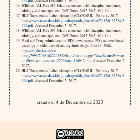
4lbl.pdf
. Accessed December 5, 2017.
Williams AM, Park SH. Seizure associated with clozapine: incidence,
etiology, and management.
CNS Drugs
. 2015;29(2):101-111.
HLS Therapeutics. Label: clozapine (CLOZARIL). February 2017.
https://www.accessdata.fda.gov/drugsatfda_docs/label/2017/019758s08
4lbl.pdf
. Accessed December 5, 2017.
Williams AM, Park SH. Seizure associated with clozapine: incidence,
etiology, and management.
CNS Drugs
. 2015;29(2):101-111.
Food and Drug Administration. FDA news release: FDA requests boxed
warnings on older class of antipsychotic drugs. June 16, 2008.
https://wayback.archive-
it.org/7993/20161022204622/http://www.fda.gov/NewsEvents/Newsro
om/PressAnnouncements/2008/ucm116912.htm
. Accessed December 5,
2017.
HLS Therapeutics. Label: clozapine (CLOZARIL). February 2017.
https://www.accessdata.fda.gov/drugsatfda_docs/label/2017/019758s08
4lbl.pdf
. Accessed December 5, 2017.
creado el 4 de Diciembre de 2020