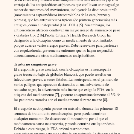
ventaja de los antipsicóticos atípicos es que conllevan un riesgo algo
menor de trastornos del movimiento, incluyendo la discinesia tardía
(movimientos espasmódicos incontrolables de la cara, brazos y
piernas), que los antipsicóticos típicos (de primera generación) más
antiguos, como el haloperidol (HALDOL) [5]. Sin embargo, los
antipsicóticos atípicos conllevan un mayor riesgo de aumento de peso
y diabetes tipo 2 [6].Public Citizen’s Health Research Group ha
designado a la clozapina como un medicamento de uso limitado,
porque acarrea varios riesgos graves. Debe reservarse para pacientes
con esquizofrenia, gravemente enfermos que no hayan respondido
adecuadamente a otros medicamentos antipsicóticos.
Trastorno sanguíneo grave
El riesgo más grave asociado con la clozapina es la neutropenia
grave (recuento bajo de glóbulos blancos), que puede resultar en
infecciones graves, a veces fatales. La neutropenia, es el primero de
varios peligros que aparecen destacados en una advertencia de
recuadro negro, la advertencia más fuerte que exige la FDA, en la
etiqueta del medicamento [7], y ocurre en aproximadamente el 3% de
los pacientes tratados con el medicamento durante un año [8].
El riesgo de neutropenia parece ser más alto durante las primeras 18
semanas de tratamiento con clozapina, pero puede ocurrir en
cualquier momento. Se desconoce el mecanismo por el que el
medicamento causa neutropenia, y puede ocurrir a cualquier dosis.
Debido a este riesgo, la FDA ordenó restricciones
extraordinariamente estrictas sobre la prescripción, la dispensación y