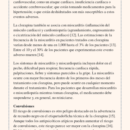
cardiovascular, como un ataque cardíaco, insuficiencia cardíaca o
accidente cerebrovascular; que están tomando medicamentos para la
hipertensión; o que están deshidratados son más susceptibles a estos
eventos adversos.
La clozapina también se asocia con miocarditis (inflamación del
músculo cardíaco) y cardiomiopatía (agrandamiento, engrosamiento
o cicatrización del músculo cardíaco) [12]. Las estimaciones de la
frecuencia de la miocarditis en pacientes tratados con clozapina
varían desde menos de una en 1,000 hasta el 3% de los pacientes [13].
Entre el 10 y el 30% de los pacientes que experimentan este evento
adverso mueren [14].
Los síntomas de miocarditis y miocardiopatía incluyen dolor en el
pecho, dificultad para respirar, frecuencia cardíaca rápida,
palpitaciones, fiebre y síntomas parecidos a la gripe. La miocarditis
ocurre con mayor frecuencia dentro de los primeros dos meses del
tratamiento con clozapina, pero puede ocurrir en cualquier momento
durante el tratamiento. Para los pacientes que desarrollan miocarditis
o miocardiopatía mientras toman clozapina, el medicamento debe
suspenderse y, en general, no reiniciarse.
Convulsiones
El riesgo de convulsiones es otro peligro destacado en la advertencia
de recuadro negro en el etiquetado/ficha técnica de la clozapina [15].
Aunque todos los antipsicóticos atípicos pueden aumentar el riesgo
de convulsiones, este riesgo parece ser mayor con la clozapina [16].