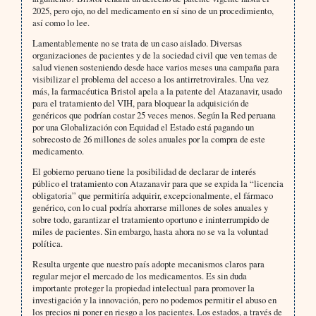
2025, pero ojo, no del medicamento en sí sino de un procedimiento,
así como lo lee.
Lamentablemente no se trata de un caso aislado. Diversas
organizaciones de pacientes y de la sociedad civil que ven temas de
salud vienen sosteniendo desde hace varios meses una campaña para
visibilizar el problema del acceso a los antirretrovirales. Una vez
más, la farmacéutica Bristol apela a la patente del Atazanavir, usado
para el tratamiento del VIH, para bloquear la adquisición de
genéricos que podrían costar 25 veces menos. Según la Red peruana
por una Globalización con Equidad el Estado está pagando un
sobrecosto de 26 millones de soles anuales por la compra de este
medicamento.
El gobierno peruano tiene la posibilidad de declarar de interés
público el tratamiento con Atazanavir para que se expida la “licencia
obligatoria” que permitiría adquirir, excepcionalmente, el fármaco
genérico, con lo cual podría ahorrarse millones de soles anuales y
sobre todo, garantizar el tratamiento oportuno e ininterrumpido de
miles de pacientes. Sin embargo, hasta ahora no se va la voluntad
política.
Resulta urgente que nuestro país adopte mecanismos claros para
regular mejor el mercado de los medicamentos. Es sin duda
importante proteger la propiedad intelectual para promover la
investigación y la innovación, pero no podemos permitir el abuso en
los precios ni poner en riesgo a los pacientes. Los estados, a través de