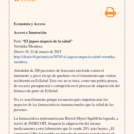
Economía y Acceso
Acceso e Innovación
Perú.
“El jugoso negocio de la salud”
Verónika Mendoza
Diario 16,
21 de marzo de 2015
http://diario16.pe/noticia/58705-el-jugoso-negocio-salud-veronika-
mendoza
Alrededor de 200 pacientes de leucemia mieloide corren el
inminente y grave riesgo de quedarse sin el tratamiento que venían
recibiendo en EsSalud. Esta vez no se trata, como uno podría pensar,
de escasez presupuestal o corrupción en el proceso de adquisición del
fármaco de parte de EsSalud.
No, es sencillamente porque en nuestro país importan más los
negocios de las farmacéuticas transnacionales que la salud de las
personas.
La farmacéutica norteamericana Bristol-Myers Squibb ha logrado, a
través de INDECOPI, bloquear la adquisición del mismo
medicamento a otro laboratorio que lo vende 20% más barato. ¿El
argumento? Bristol tendría un derecho de patente vigente hasta el