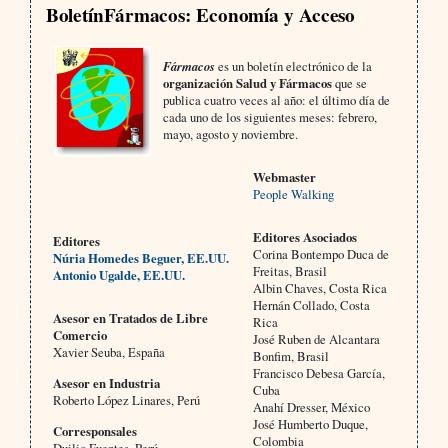
BoletínFármacos: Economía y Acceso
Fármacos
es un boletín electrónico de la
organización Salud y Fármacos
que se
publica cuatro veces al año: el último día de
cada uno de los siguientes meses: febrero,
mayo, agosto y noviembre.
Webmaster
People Walking
Editores Asociados
Editores
Corina Bontempo Duca de
Núria Homedes Beguer, EE.UU.
Freitas, Brasil
Antonio Ugalde, EE.UU.
Albin Chaves, Costa Rica
Hernán Collado, Costa
Asesor en Tratados de Libre
Rica
Comercio
José Ruben de Alcantara
Xavier Seuba, España
Bonfim, Brasil
Francisco Debesa García,
Asesor en Industria
Cuba
Roberto López Linares, Perú
Anahí Dresser, México
José Humberto Duque,
Corresponsales
Colombia
Duilio Fuentes, Perú