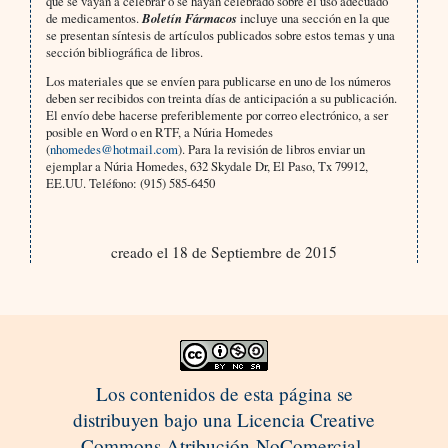
que se vayan a celebrar o se hayan celebrado sobre el uso adecuado
de medicamentos.
Boletín Fármacos
incluye una sección en la que
se presentan síntesis de artículos publicados sobre estos temas y una
sección bibliográfica de libros.
Los materiales que se envíen para publicarse en uno de los números
deben ser recibidos con treinta días de anticipación a su publicación.
El envío debe hacerse preferiblemente por correo electrónico, a ser
posible en Word o en RTF, a Núria Homedes
(
nhomedes@hotmail.com
). Para la revisión de libros enviar un
ejemplar a Núria Homedes, 632 Skydale Dr, El Paso, Tx 79912,
EE.UU. Teléfono: (915) 585-6450
creado el 18 de Septiembre de 2015
Los contenidos de esta página se
distribuyen bajo una Licencia Creative
Commons Atribución-NoComercial-