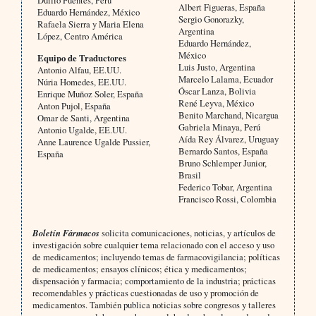
Albert Figueras, España
Eduardo Hernández, México
Sergio Gonorazky,
Rafaela Sierra y Maria Elena
Argentina
López, Centro América
Eduardo Hernández,
México
Equipo de Traductores
Luis Justo, Argentina
Antonio Alfau, EE.UU.
Marcelo Lalama, Ecuador
Núria Homedes, EE.UU.
Óscar Lanza, Bolivia
Enrique Muñoz Soler, España
René Leyva, México
Anton Pujol, España
Benito Marchand, Nicargua
Omar de Santi, Argentina
Gabriela Minaya, Perú
Antonio Ugalde, EE.UU.
Aída Rey Álvarez, Uruguay
Anne Laurence Ugalde Pussier,
Bernardo Santos, España
España
Bruno Schlemper Junior,
Brasil
Federico Tobar, Argentina
Francisco Rossi, Colombia
Boletín Fármacos
solicita comunicaciones, noticias, y artículos de
investigación sobre cualquier tema relacionado con el acceso y uso
de medicamentos; incluyendo temas de farmacovigilancia; políticas
de medicamentos; ensayos clínicos; ética y medicamentos;
dispensación y farmacia; comportamiento de la industria; prácticas
recomendables y prácticas cuestionadas de uso y promoción de
medicamentos. También publica noticias sobre congresos y talleres