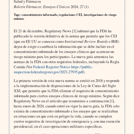
Salud y Fármacos
Boletín Fármacos: Ensayos Clínicos
2024; 27 (1)
Tags: consentimiento informado, regulaciones CEI, investigaciones de riesgo
mínimo
El 21 de diciembre, Regulatory News [1] informó que la FDA ha
publicado la versión definitiva de la norma que permite que los CEI
(que en EE UU se conocen como
Institutional Review Boards
o IRB)
dejen de exigir o cambien la información que se debe incluir en el
consentimiento informado de los ensayos clínicos que acarrean un
riesgo mínimo para los participantes. La nueva guía armoniza las
normas de la FDA con otros requisitos federales, incluyendo la Regla
Común (Ver
Federal Register Notice
https://public-
inspection.federalregister.gov/2023-27935.pdf
).
La primera versión de esta nueva norma se emitió en 2018 y responde
a la implementación de disposiciones de la Ley de Curas del Siglo
XXI, que permite que la FDA elimine el requisito de consentimiento
informado para ciertos ensayos clínicos de riesgo mínimo. Según dice
Regulatory News en el artículo que resumimos a continuación [1],
hasta enero de 2024, cuando entró en vigor la nueva guía, la FDA solo
eximia de consentimiento informado a los ensayos que se realizaban
en situaciones en que está en peligro la vida, cuando se cumplen
ciertos requisitos de investigación de emergencia y, con una exención
presidencial, en el caso operaciones militares específicas.