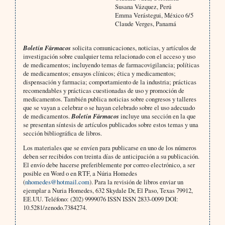
Susana Vázquez, Perú
Emma Verástegui, México 6/5
Claude Verges, Panamá
Boletín Fármacos
solicita comunicaciones, noticias, y artículos de
investigación sobre cualquier tema relacionado con el acceso y uso
de medicamentos; incluyendo temas de farmacovigilancia; políticas
de medicamentos; ensayos clínicos; ética y medicamentos;
dispensación y farmacia; comportamiento de la industria; prácticas
recomendables y prácticas cuestionadas de uso y promoción de
medicamentos. También publica noticias sobre congresos y talleres
que se vayan a celebrar o se hayan celebrado sobre el uso adecuado
de medicamentos.
Boletín Fármacos
incluye una sección en la que
se presentan síntesis de artículos publicados sobre estos temas y una
sección bibliográfica de libros.
Los materiales que se envíen para publicarse en uno de los números
deben ser recibidos con treinta días de anticipación a su publicación.
El envío debe hacerse preferiblemente por correo electrónico, a ser
posible en Word o en RTF, a Núria Homedes
(
nhomedes@hotmail.com
). Para la revisión de libros enviar un
ejemplar a Nuria Homedes, 632 Skydale Dr, El Paso, Texas 79912,
EE.UU. Teléfono: (202) 9999076 ISSN ISSN 2833-0099 DOI:
10.5281/zenodo.7384274.