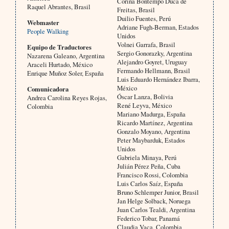
Corina Bontempo Duca de
Raquel Abrantes, Brasil
Freitas, Brasil
Duilio Fuentes, Perú
Webmaster
Adriane Fugh-Berman, Estados
People Walking
Unidos
Volnei Garrafa, Brasil
Equipo de Traductores
Sergio Gonorazky, Argentina
Nazarena Galeano, Argentina
Alejandro Goyret, Uruguay
Araceli Hurtado, México
Fermando Hellmann, Brasil
Enrique Muñoz Soler, España
Luis Eduardo Hernández Ibarra,
México
Comunicadora
Óscar Lanza, Bolivia
Andrea Carolina Reyes Rojas,
René Leyva, México
Colombia
Mariano Madurga, España
Ricardo Martínez, Argentina
Gonzalo Moyano, Argentina
Peter Maybarduk, Estados
Unidos
Gabriela Minaya, Perú
Julián Pérez Peña, Cuba
Francisco Rossi, Colombia
Luis Carlos Saíz, España
Bruno Schlemper Junior, Brasil
Jan Helge Solback, Noruega
Juan Carlos Tealdi, Argentina
Federico Tobar, Panamá
Claudia Vaca, Colombia