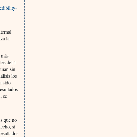
dibility-
ternal
za la
) más
tes del 1
guían sin
lisis los
n sido
resultados
, se
As que no
hecho, sí
resultados