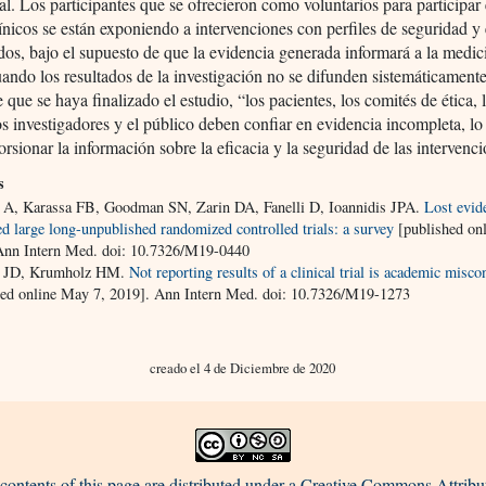
nal. Los participantes que se ofrecieron como voluntarios para participar 
ínicos se están exponiendo a intervenciones con perfiles de seguridad y 
os, bajo el supuesto de que la evidencia generada informará a la medic
uando los resultados de la investigación no se difunden sistemáticament
 que se haya finalizado el estudio, “los pacientes, los comités de ética, 
los investigadores y el público deben confiar en evidencia incompleta, lo
orsionar la información sobre la eficacia y la seguridad de las intervenc
s
i A, Karassa FB, Goodman SN, Zarin DA, Fanelli D, Ioannidis JPA.
Lost evid
ed large long-unpublished randomized controlled trials: a survey
[published on
Ann Intern Med. doi: 10.7326/M19-0440
h JD, Krumholz HM.
Not reporting results of a clinical trial is academic misco
hed online May 7, 2019]. Ann Intern Med. doi: 10.7326/M19-1273
creado el 4 de Diciembre de 2020
contents of this page are distributed under a Creative Commons Attribu