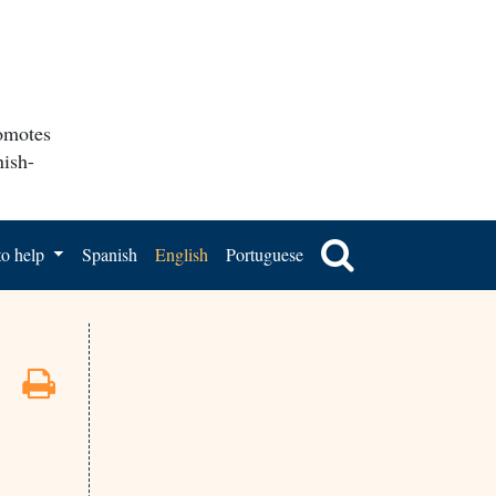
romotes
nish-
o help
Spanish
English
Portuguese