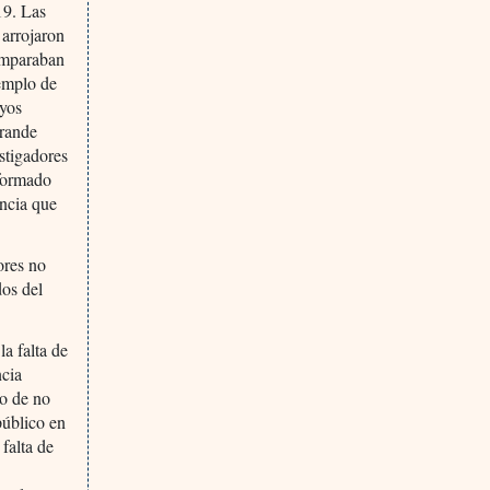
19. Las
 arrojaron
comparaban
jemplo de
ayos
grande
stigadores
nformado
encia que
dores no
dos del
la falta de
ncia
ho de no
público en
 falta de