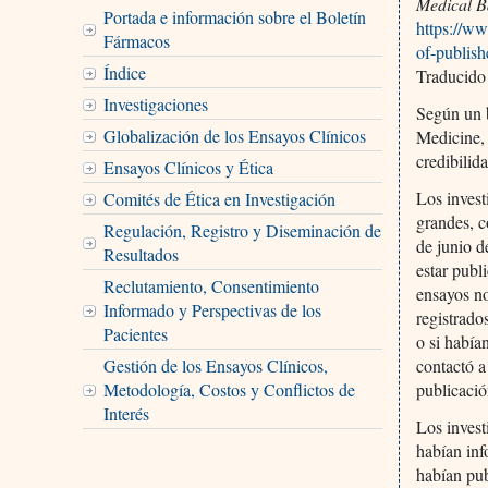
Medical B
Portada e información sobre el Boletín
https://ww
Fármacos
of-publish
Índice
Traducido
Investigaciones
Según un b
Globalización de los Ensayos Clínicos
Medicine, 
credibilid
Ensayos Clínicos y Ética
Los invest
Comités de Ética en Investigación
grandes, c
Regulación, Registro y Diseminación de
de junio d
Resultados
estar publ
Reclutamiento, Consentimiento
ensayos no
Informado y Perspectivas de los
registrado
Pacientes
o si había
Gestión de los Ensayos Clínicos,
contactó a
Metodología, Costos y Conflictos de
publicació
Interés
Los invest
habían inf
habían pu