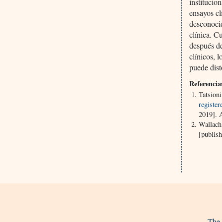
institucio
ensayos cl
desconocid
clínica. C
después de
clínicos, 
puede dist
Referencia
Tatsion
register
2019]. 
Wallac
[publis
The 