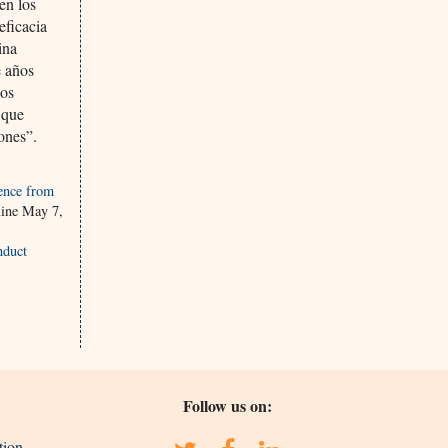
en los
eficacia
ina
e años
los
 que
iones”.
ence from
line May 7,
nduct
Follow us on:
tion-