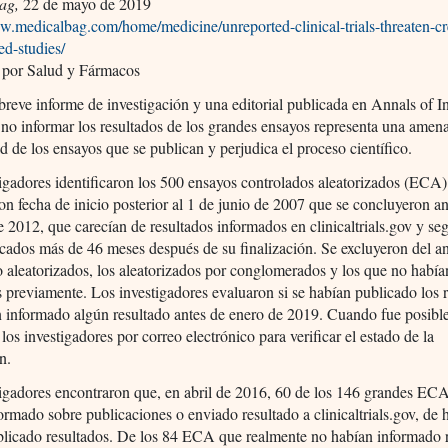
ag,
22 de mayo de 2019
w.medicalbag.com/home/medicine/unreported-clinical-trials-threaten-cre
ed-studies/
 por Salud y Fármacos
reve informe de investigación y una editorial publicada en Annals of In
no informar los resultados de los grandes ensayos representa una amena
ad de los ensayos que se publican y perjudica el proceso científico.
igadores identificaron los 500 ensayos controlados aleatorizados (ECA
on fecha de inicio posterior al 1 de junio de 2007 que se concluyeron an
e 2012, que carecían de resultados informados en clinicaltrials.gov y se
icados más de 46 meses después de su finalización. Se excluyeron del aná
 aleatorizados, los aleatorizados por conglomerados y los que no había
s previamente. Los investigadores evaluaron si se habían publicado los 
n informado algún resultado antes de enero de 2019. Cuando fue posible
 los investigadores por correo electrónico para verificar el estado de la
n.
igadores encontraron que, en abril de 2016, 60 de los 146 grandes EC
ormado sobre publicaciones o enviado resultado a clinicaltrials.gov, de 
blicado resultados. De los 84 ECA que realmente no habían informado 