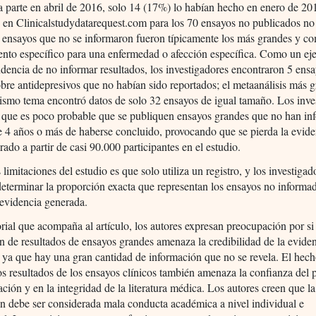
 parte en abril de 2016, solo 14 (17%) lo habían hecho en enero de 20
en Clinicalstudydatarequest.com para los 70 ensayos no publicados no
s ensayos que no se informaron fueron típicamente los más grandes y 
ento específico para una enfermedad o afección específica. Como un e
ndencia de no informar resultados, los investigadores encontraron 5 ens
bre antidepresivos que no habían sido reportados; el metaanálisis más 
ismo tema encontró datos de solo 32 ensayos de igual tamaño. Los inve
 que es poco probable que se publiquen ensayos grandes que no han i
 4 años o más de haberse concluido, provocando que se pierda la evid
rado a partir de casi 90.000 participantes en el estudio.
 limitaciones del estudio es que solo utiliza un registro, y los investiga
eterminar la proporción exacta que representan los ensayos no informa
a evidencia generada.
orial que acompaña al artículo, los autores expresan preocupación por si 
n de resultados de ensayos grandes amenaza la credibilidad de la evide
 ya que hay una gran cantidad de información que no se revela. El hec
os resultados de los ensayos clínicos también amenaza la confianza del 
gación y en la integridad de la literatura médica. Los autores creen que la
n debe ser considerada mala conducta académica a nivel individual e