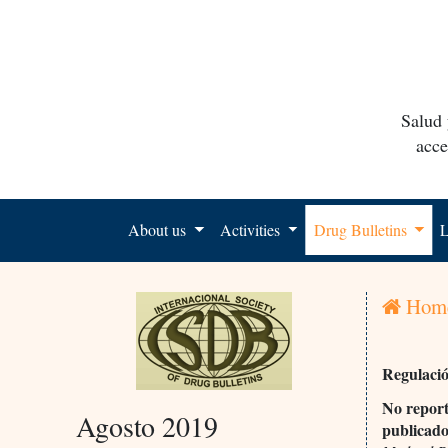
Salud 
acce
About us
Activities
Drug Bulletins
L
Hom
Regulació
No report
Agosto 2019
publicad