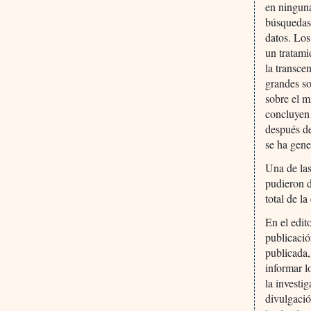
en ninguna
búsquedas 
datos. Lo
un tratami
la transce
grandes so
sobre el m
concluyen
después de
se ha gene
Una de las
pudieron d
total de l
En el edit
publicació
publicada,
informar l
la investi
divulgació