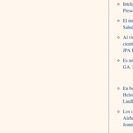
Intel
Presc
El im
Salu
Al vi
cient
JPA I
Es un
GA. 
En bu
Helsi
Lind
Los o
Alzh
Jean