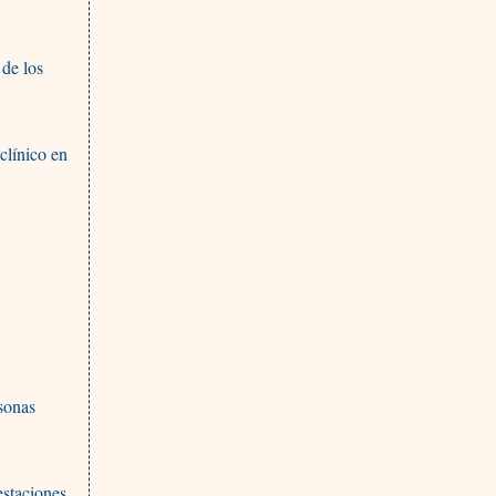
 de los
clínico en
s
rsonas
estaciones