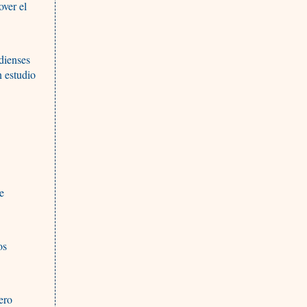
over el
adienses
n estudio
e
os
ero