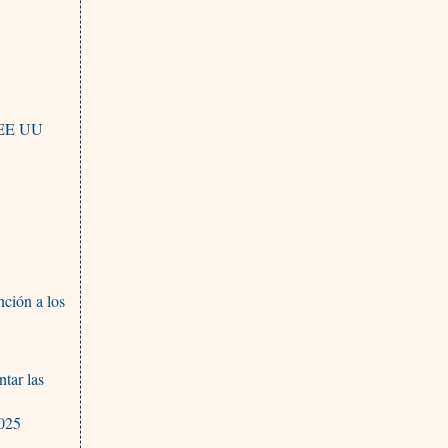
n EE UU
nción a los
ntar las
2025