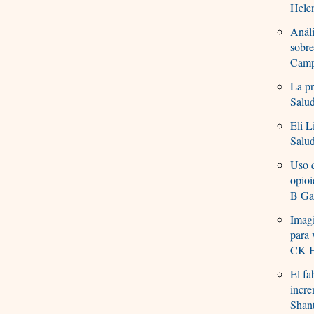
Hele
Análi
sobre
Campa
La pr
Salu
Eli L
Salu
Uso q
opioi
B Ga
Imagi
para 
CK H
El fa
incre
Shan