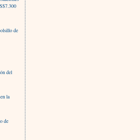
 US$7.300
olsillo de
ión del
en la
do de