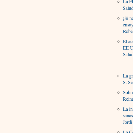
La F
Salu
¡Si n
ensa
Robe
El ac
EE 
Salu
La gr
S. S
Sobr
Rein
La in
sana
Jordi
La Co