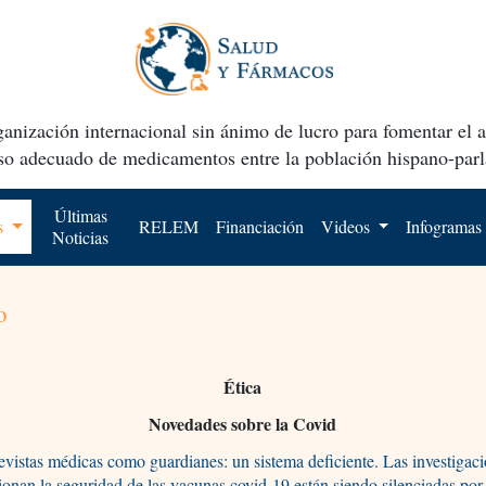
anización internacional sin ánimo de lucro para fomentar el 
uso adecuado de medicamentos entre la población hispano-parl
Últimas
os
RELEM
Financiación
Videos
Infogramas
Noticias
o
Ética
Novedades sobre la Covid
evistas médicas como guardianes: un sistema deficiente. Las investigac
ionan la seguridad de las vacunas covid-19 están siendo silenciadas por 