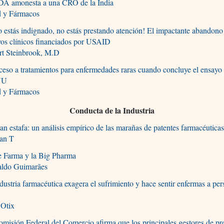
DA amonesta a una CRO de la India
d y Fármacos
o estás indignado, no estás prestando atención! El impactante abandono
yos clínicos financiados por USAID
rt Steinbrook, M.D
ceso a tratamientos para enfermedades raras cuando concluye el ensayo 
UU
d y Fármacos
Conducta de la Industria
an estafa: un análisis empírico de las marañas de patentes farmacéutica
ean T
e Farma y la Big Pharma
aldo Guimarães
dustria farmacéutica exagera el sufrimiento y hace sentir enfermas a pe
s
 Otix
misión Federal del Comercio afirma que los principales gestores de pr