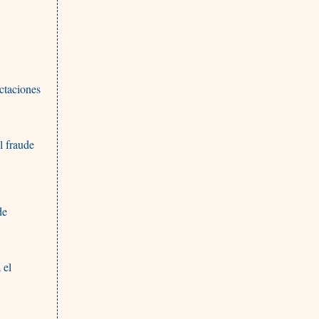
actaciones
l fraude
de
 el