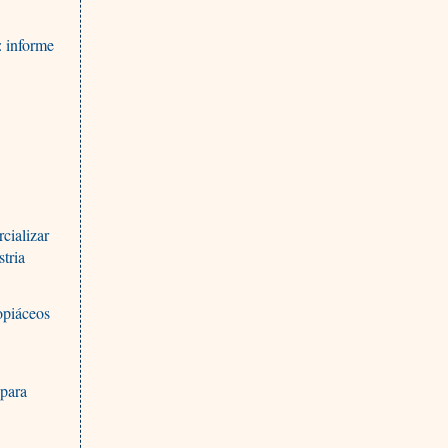
: informe
cializar
stria
 opiáceos
 para