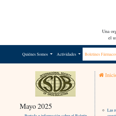
Una org
el 
Quiénes Somos
Actividades
Boletines Fármac
Inici
Mayo 2025
Las r
Portada e información sobre el Boletín
cuest