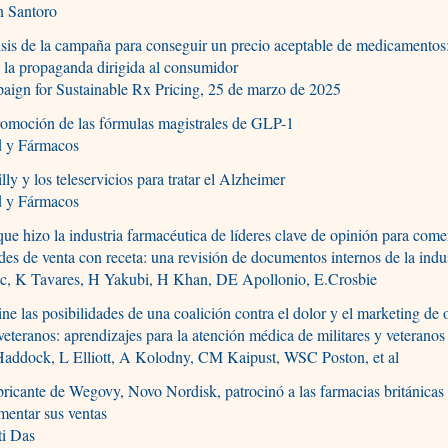
n Santoro
sis de la campaña para conseguir un precio aceptable de medicamentos
 la propaganda dirigida al consumidor
ign for Sustainable Rx Pricing, 25 de marzo de 2025
omoción de las fórmulas magistrales de GLP-1
d y Fármacos
illy y los teleservicios para tratar el Alzheimer
d y Fármacos
ue hizo la industria farmacéutica de líderes clave de opinión para comer
des de venta con receta: una revisión de documentos internos de la indu
c, K Tavares, H Yakubi, H Khan, DE Apollonio, E.Crosbie
ne las posibilidades de una coalición contra el dolor y el marketing de
veteranos: aprendizajes para la atención médica de militares y veteranos
addock, L Elliott, A Kolodny, CM Kaipust, WSC Poston, et al
bricante de Wegovy, Novo Nordisk, patrocinó a las farmacias británicas
mentar sus ventas
ti Das