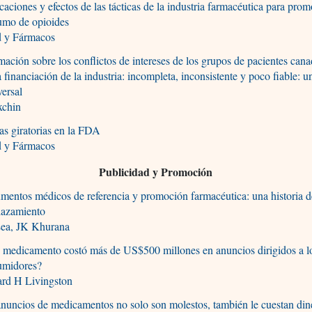
caciones y efectos de las tácticas de la industria farmacéutica para prom
umo de opioides
d y Fármacos
mación sobre los conflictos de intereses de los grupos de pacientes can
a financiación de la industria: incompleta, inconsistente y poco fiable: u
versal
xchin
as giratorias en la FDA
d y Fármacos
Publicidad y Promoción
entos médicos de referencia y promoción farmacéutica: una historia d
lazamiento
ea, JK Khurana
 medicamento costó más de US$500 millones en anuncios dirigidos a l
umidores?
rd H Livingston
nuncios de medicamentos no solo son molestos, también le cuestan din