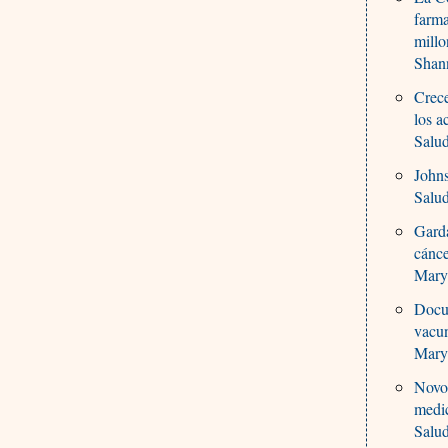
farma
millo
Shan
Crece
los a
Salu
Johns
Salu
Garda
cánce
Mary
Docum
vacu
Mary
Novo 
medi
Salu