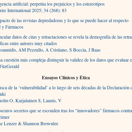
igencia artificial: perpetúa los prejuicios y los estereotipos
rire International 2025; 34 (268): 83
pacto de las revistas depredadoras y lo que se puede hacer al respecto
d y Fármacos
ncular datos de citas y retractaciones se revela la demografía de las retr
íficas entre autores muy citados
oannidis, AM Pezzullo, A Cristiano, S Boccia, J Baas
a cuestión más compleja distinguir la validez de los datos que evaluar e
FitzGerald
Ensayos Clínicos y Ética
sca de la ‘vulnerabilidad’ a lo largo de seis décadas de la Declaración 
nki
holm O, Karjalainen S, Launis, V
scuros secretos que se esconden tras los “innovadores” fármacos contra
eimer
ne Lenzer & Shannon Brownlee