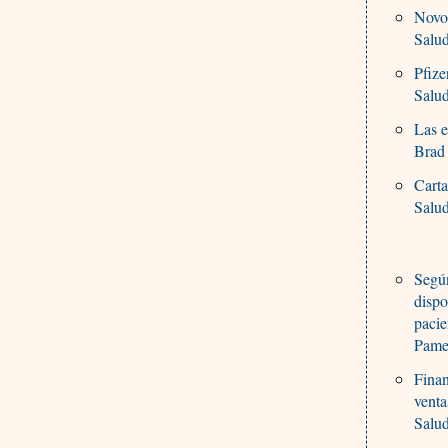
Novo 
Salu
Pfize
Salu
Las 
Brad
Carta
Salu
Según
dispo
pacie
Pame
Finan
venta
Salu