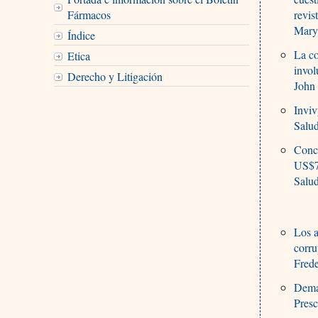
Fármacos
revis
Mary
Índice
La co
Etica
invol
Derecho y Litigación
John 
Inviv
Salu
Conci
US$7
Salu
Los a
corru
Frede
Demas
Presc