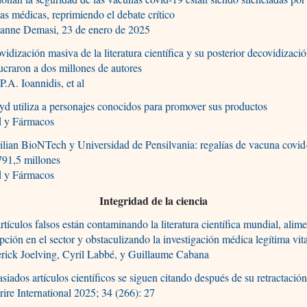
tas médicas, reprimiendo el debate crítico
anne Demasi, 23 de enero de 2025
vidización masiva de la literatura científica y su posterior decovidizaci
ucraron a dos millones de autores
P.A. Ioannidis, et al
yd utiliza a personajes conocidos para promover sus productos
d y Fármacos
lian BioNTech y Universidad de Pensilvania: regalías de vacuna covid
91,5 millones
d y Fármacos
Integridad de la ciencia
rtículos falsos están contaminando la literatura científica mundial, alim
pción en el sector y obstaculizando la investigación médica legítima vit
rick Joelving, Cyril Labbé, y Guillaume Cabana
iados artículos científicos se siguen citando después de su retractació
rire International 2025; 34 (266): 27