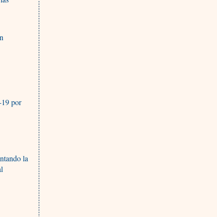
ón
-19 por
entando la
al
n