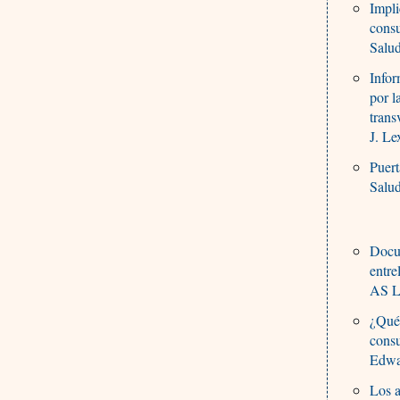
Impli
cons
Salu
Infor
por l
trans
J. Le
Puert
Salu
Docum
entre
AS L
¿Qué
cons
Edwa
Los a