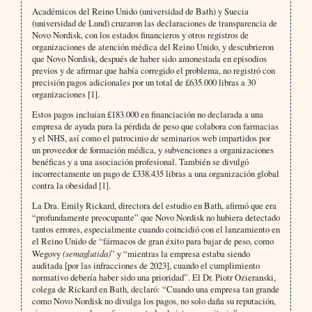
Académicos del Reino Unido (universidad de Bath) y Suecia
(universidad de Lund) cruzaron las declaraciones de transparencia de
Novo Nordisk, con los estados financieros y otros registros de
organizaciones de atención médica del Reino Unido, y descubrieron
que Novo Nordisk, después de haber sido amonestada en episodios
previos y de afirmar que había corregido el problema, no registró con
precisión pagos adicionales por un total de £635.000 libras a 30
organizaciones [1].
Estos pagos incluían £183.000 en financiación no declarada a una
empresa de ayuda para la pérdida de peso que colabora con farmacias
y el NHS, así como el patrocinio de seminarios web impartidos por
un proveedor de formación médica, y subvenciones a organizaciones
benéficas y a una asociación profesional. También se divulgó
incorrectamente un pago de £338.435 libras a una organización global
contra la obesidad [1].
La Dra. Emily Rickard, directora del estudio en Bath, afirmó que era
“profundamente preocupante” que Novo Nordisk no hubiera detectado
tantos errores, especialmente cuando coincidió con el lanzamiento en
el Reino Unido de “fármacos de gran éxito para bajar de peso, como
Wegovy
(semaglutida)
” y “mientras la empresa estaba siendo
auditada [por las infracciones de 2023], cuando el cumplimiento
normativo debería haber sido una prioridad”. El Dr. Piotr Ozieranski,
colega de Rickard en Bath, declaró: “Cuando una empresa tan grande
como Novo Nordisk no divulga los pagos, no solo daña su reputación,