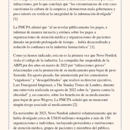
infracciones, por lo que concluye que “las circunstancias de este caso
cuestionan la cultura de la empresa y demuestran mala gobernanza y
poco interés en verificar la integridad de la información divulgada”
[1].
La PMCPA afirmó que “al no revelar públicamente los pagos, e
informar de manera inexacta y errónea sobre los pagos a
organizaciones de atención médica y organizaciones de pacientes
durante un período prolongado de tiempo… había desacreditado y
reducido la confianza en la industria farmacéutica” [1].
Como ya hemos indicado, esta no es la primera vez que Novo Nordisk
viola el código de la industria. La compañía fue suspendida de la
ABPI por dos años en marzo de 2023 por “infracciones graves”
relacionadas con la promoción de su medicamento para bajar de peso
Saxenda. En agosto pasado, fue amonestada por los comentarios
“engañosos” y “desequilibrados” que realizó su director ejecutivo,
Lars Fruergaard Jørgensen, a The Sunday Times de Londres, durante
una entrevista realizada en agosto de 2022 sobre la “guerra contra la
obesidad” y, en concreto, sobre los beneficios de su medicamento
para bajar de peso Wegovy. La PMCPA señaló que no mencionó
ningún riesgo asociado al medicamento [2].
En noviembre de 2023, Novo Nordisk admitió voluntariamente que no
había divulgado cerca de US$10 millones otorgados a más de 150
organizaciones e individuos, incluyendo proveedores e instituciones
de atención médica, grupos de pacientes y miembros del público,