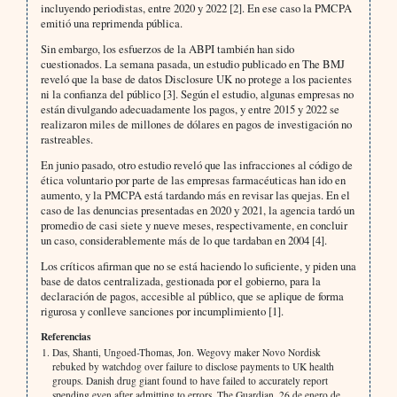
incluyendo periodistas, entre 2020 y 2022 [2]. En ese caso la PMCPA
emitió una reprimenda pública.
Sin embargo, los esfuerzos de la ABPI también han sido
cuestionados. La semana pasada, un estudio publicado en The BMJ
reveló que la base de datos Disclosure UK no protege a los pacientes
ni la confianza del público [3]. Según el estudio, algunas empresas no
están divulgando adecuadamente los pagos, y entre 2015 y 2022 se
realizaron miles de millones de dólares en pagos de investigación no
rastreables.
En junio pasado, otro estudio reveló que las infracciones al código de
ética voluntario por parte de las empresas farmacéuticas han ido en
aumento, y la PMCPA está tardando más en revisar las quejas. En el
caso de las denuncias presentadas en 2020 y 2021, la agencia tardó un
promedio de casi siete y nueve meses, respectivamente, en concluir
un caso, considerablemente más de lo que tardaban en 2004 [4].
Los críticos afirman que no se está haciendo lo suficiente, y piden una
base de datos centralizada, gestionada por el gobierno, para la
declaración de pagos, accesible al público, que se aplique de forma
rigurosa y conlleve sanciones por incumplimiento [1].
Referencias
Das, Shanti, Ungoed-Thomas, Jon. Wegovy maker Novo Nordisk
rebuked by watchdog over failure to disclose payments to UK health
groups. Danish drug giant found to have failed to accurately report
spending even after admitting to errors. The Guardian, 26 de enero de