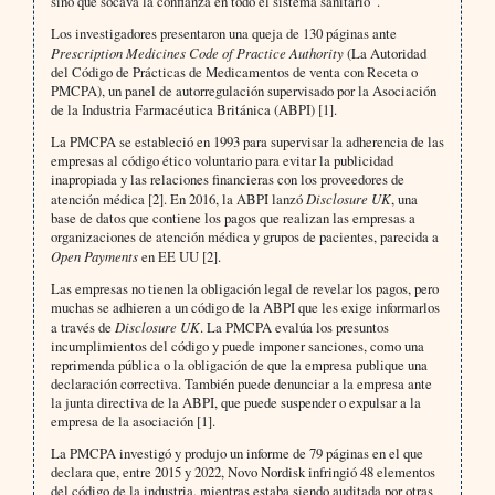
sino que socava la confianza en todo el sistema sanitario”.
Los investigadores presentaron una queja de 130 páginas ante
Prescription Medicines Code of Practice Authority
(La Autoridad
del Código de Prácticas de Medicamentos de venta con Receta o
PMCPA), un panel de autorregulación supervisado por la Asociación
de la Industria Farmacéutica Británica (ABPI) [1].
La PMCPA se estableció en 1993 para supervisar la adherencia de las
empresas al código ético voluntario para evitar la publicidad
inapropiada y las relaciones financieras con los proveedores de
atención médica [2]. En 2016, la ABPI lanzó
Disclosure UK
, una
base de datos que contiene los pagos que realizan las empresas a
organizaciones de atención médica y grupos de pacientes, parecida a
Open Payments
en EE UU [2].
Las empresas no tienen la obligación legal de revelar los pagos, pero
muchas se adhieren a un código de la ABPI que les exige informarlos
a través de
Disclosure UK
. La PMCPA evalúa los presuntos
incumplimientos del código y puede imponer sanciones, como una
reprimenda pública o la obligación de que la empresa publique una
declaración correctiva. También puede denunciar a la empresa ante
la junta directiva de la ABPI, que puede suspender o expulsar a la
empresa de la asociación [1].
La PMCPA investigó y produjo un informe de 79 páginas en el que
declara que, entre 2015 y 2022, Novo Nordisk infringió 48 elementos
del código de la industria, mientras estaba siendo auditada por otras