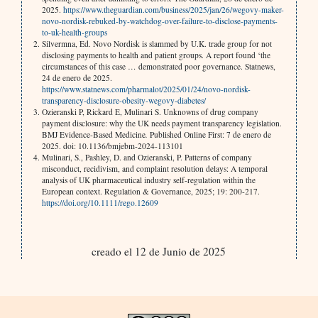
2025.
https://www.theguardian.com/business/2025/jan/26/wegovy-maker-
novo-nordisk-rebuked-by-watchdog-over-failure-to-disclose-payments-
to-uk-health-groups
Silvermna, Ed. Novo Nordisk is slammed by U.K. trade group for not
disclosing payments to health and patient groups. A report found ‘the
circumstances of this case … demonstrated poor governance. Statnews,
24 de enero de 2025.
https://www.statnews.com/pharmalot/2025/01/24/novo-nordisk-
transparency-disclosure-obesity-wegovy-diabetes/
Ozieranski P, Rickard E, Mulinari S. Unknowns of drug company
payment disclosure: why the UK needs payment transparency legislation.
BMJ Evidence-Based Medicine
.
Published Online First: 7 de enero de
2025. doi: 10.1136/bmjebm-2024-113101
Mulinari, S., Pashley, D. and Ozieranski, P. Patterns of company
misconduct, recidivism, and complaint resolution delays: A temporal
analysis of UK pharmaceutical industry self-regulation within the
European context. Regulation & Governance, 2025; 19: 200-217.
https://doi.org/10.1111/rego.12609
creado el 12 de Junio de 2025