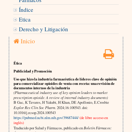
Índice
Etica
Derecho y Litigación
Inicio
Ética
Publicidad y Promoción
Uso que hizo la industria farmacéutica de líderes clave de opinión
para comercializar opioides de venta con receta: una revisión de
documentos internos de la industria
(Pharmaceutical industry use of key opinion leaders to market
prescription opioids: A review of internal industry documents)
B Gac, K Tavares, H Yakubi, H Khan, DE Apollonio, E.Crosbie
Explor Res Clin Soc Pharm.
2024;16:100543. doi:
10.1016/j.rcsop.2024.100543
https://pubmed.ncbi.nlm.nih.gov/39687444/
(de libre acceso en
inglés)
Traducido por Salud y Fármacos, publicado en
Boletín Fármacos: