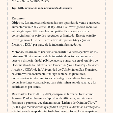
Ética y Derecho
2025; 28 (2)
Tags: KOL, promoción de la prescripción de opioides
Resumen
Objetivo.
Las muertes relacionadas con opioides de venta con receta
aumentaron un 200% entre 2000 y 2014. La investigación sobre las
estrategias que utilizaron las compañías farmacéuticas para
comercializar los opioides recetados es limitada. En este estudio,
investigamos el uso de líderes clave de opinión (
Key Opinion
Leaders
o KOL) por parte de la industria farmacéutica.
Métodos.
Realizamos una revisión cualitativa retrospectiva de los
primeros 503 documentos de la industria de opioides que se han
puesto a disposición del público, que se conservan en el Archivo de
Documentos de la Industria de Opiáceos (
Opioid Industry Document
Archive
u OIDA) de la Universidad de California en San Francisco.
Nuestrareviión documental incluyó sentencias judiciales,
correspondencia, declaraciones de testigos, estudios clínicos y
comunicaciones corporativas, para determinar su relevancia, y los
codificamos por temas.
Resultados.
Entre 2001 y 2019, compañías farmacéuticas como
Janssen, Purdue Pharma y Cephalon identificaron, reclutaron y
formaron a personas que denominaron “Líderes de Opinión Clave”
(KOL), que reconocieron que podían llegar a audiencias estratégicas
e influir en el comportamiento de los prescriptores. Las compañías