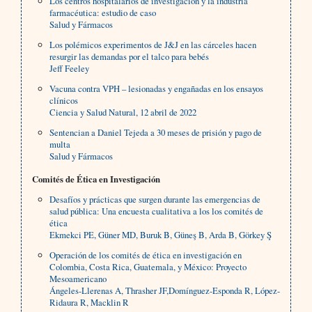
Los centros hospitalarios de investigación y la industria
farmacéutica: estudio de caso
Salud y Fármacos
Los polémicos experimentos de J&J en las cárceles hacen
resurgir las demandas por el talco para bebés
Jeff Feeley
Vacuna contra VPH – lesionadas y engañadas en los ensayos
clínicos
Ciencia y Salud Natural, 12 abril de 2022
Sentencian a Daniel Tejeda a 30 meses de prisión y pago de
multa
Salud y Fármacos
Comités de Ética en Investigación
Desafíos y prácticas que surgen durante las emergencias de
salud pública: Una encuesta cualitativa a los los comités de
ética
Ekmekci PE, Güner MD, Buruk B, Güneş B, Arda B, Görkey Ş
Operación de los comités de ética en investigación en
Colombia, Costa Rica, Guatemala, y México: Proyecto
Mesoamericano
Ángeles-Llerenas A, Thrasher JF,Domínguez-Esponda R, López-
Ridaura R, Macklin R