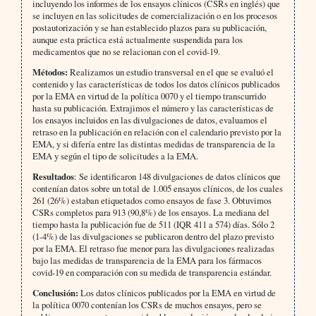
incluyendo los informes de los ensayos clínicos (CSRs en inglés) que
se incluyen en las solicitudes de comercialización o en los procesos
postautorización y se han establecido plazos para su publicación,
aunque esta práctica está actualmente suspendida para los
medicamentos que no se relacionan con el covid-19.
Métodos:
Realizamos un estudio transversal en el que se evaluó el
contenido y las características de todos los datos clínicos publicados
por la EMA en virtud de la política 0070 y el tiempo transcurrido
hasta su publicación. Extrajimos el número y las características de
los ensayos incluidos en las divulgaciones de datos, evaluamos el
retraso en la publicación en relación con el calendario previsto por la
EMA, y si difería entre las distintas medidas de transparencia de la
EMA y según el tipo de solicitudes a la EMA.
Resultados
: Se identificaron 148 divulgaciones de datos clínicos que
contenían datos sobre un total de 1.005 ensayos clínicos, de los cuales
261 (26%) estaban etiquetados como ensayos de fase 3. Obtuvimos
CSRs completos para 913 (90,8%) de los ensayos. La mediana del
tiempo hasta la publicación fue de 511 (IQR 411 a 574) días. Sólo 2
(1-4%) de las divulgaciones se publicaron dentro del plazo previsto
por la EMA. El retraso fue menor para las divulgaciones realizadas
bajo las medidas de transparencia de la EMA para los fármacos
covid-19 en comparación con su medida de transparencia estándar.
Conclusión:
Los datos clínicos publicados por la EMA en virtud de
la política 0070 contenían los CSRs de muchos ensayos, pero se