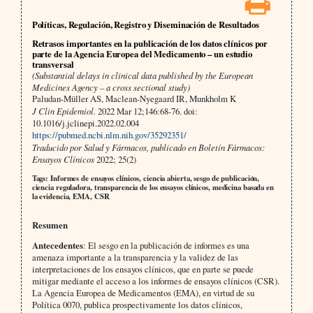
Políticas, Regulación, Registro y Diseminación de Resultados
Retrasos importantes en la publicación de los datos clínicos por
parte de la Agencia Europea del Medicamento – un estudio
transversal
(Substantial delays in clinical data published by the European
Medicines Agency – a cross sectional study)
Paludan-Müller AS, Maclean-Nyegaard IR, Munkholm K
J Clin Epidemiol.
2022 Mar 12;146:68-76. doi:
10.1016/j.jclinepi.2022.02.004
https://pubmed.ncbi.nlm.nih.gov/35292351/
Traducido por Salud y Fármacos, publicado en Boletín Fármacos:
Ensayos Clínicos
2022; 25(2)
Tags: Informes de ensayos clínicos, ciencia abierta, sesgo de publicación,
ciencia reguladora, transparencia de los ensayos clínicos, medicina basada en
la evidencia, EMA, CSR
Resumen
Antecedentes
: El sesgo en la publicación de informes es una
amenaza importante a la transparencia y la validez de las
interpretaciones de los ensayos clínicos, que en parte se puede
mitigar mediante el acceso a los informes de ensayos clínicos (CSR).
La Agencia Europea de Medicamentos (EMA), en virtud de su
Política 0070, publica prospectivamente los datos clínicos,