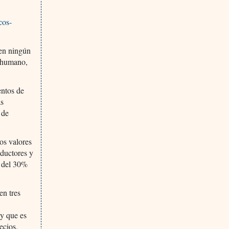
cos-
“en ningún
o humano,
entos de
as
 de
os valores
oductores y
o del 30%
en tres
 y que es
ecios.