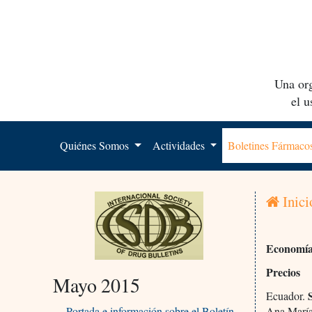
Una org
el 
Quiénes Somos
Actividades
Boletines Fármac
Inici
Economía
Precios
Mayo 2015
S
Ecuador.
Portada e información sobre el Boletín
Ana María