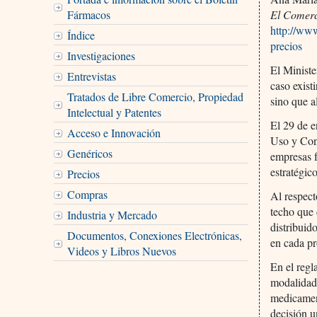
Fármacos
El Comer
http://ww
Índice
precios
Investigaciones
El Ministe
Entrevistas
caso exist
Tratados de Libre Comercio, Propiedad
sino que a
Intelectual y Patentes
El 29 de 
Acceso e Innovación
Uso y Con
Genéricos
empresas f
estratégico
Precios
Compras
Al respect
techo que 
Industria y Mercado
distribuid
Documentos, Conexiones Electrónicas,
en cada pr
Videos y Libros Nuevos
En el regl
modalidade
medicament
decisión u