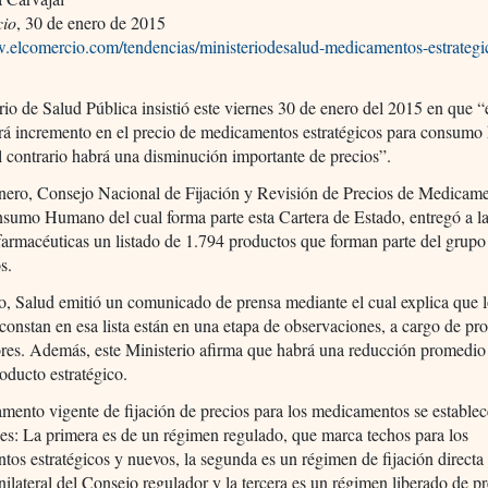
cio
, 30 de enero de 2015
w.elcomercio.com/tendencias/ministeriodesalud-medicamentos-estrategi
rio de Salud Pública insistió este viernes 30 de enero del 2015 en que 
irá incremento en el precio de medicamentos estratégicos para consum
l contrario habrá una disminución importante de precios”.
enero, Consejo Nacional de Fijación y Revisión de Precios de Medicam
sumo Humano del cual forma parte esta Cartera de Estado, entregó a l
armacéuticas un listado de 1.794 productos que forman parte del grupo
s.
o, Salud emitió un comunicado de prensa mediante el cual explica que l
constan en esa lista están en una etapa de observaciones, a cargo de pr
ores. Además, este Ministerio afirma que habrá una reducción promedi
oducto estratégico.
amento vigente de fijación de precios para los medicamentos se establec
s: La primera es de un régimen regulado, que marca techos para los
os estratégicos y nuevos, la segunda es un régimen de fijación directa
nilateral del Consejo regulador y la tercera es un régimen liberado de pr