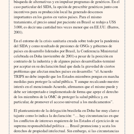
búsqueda de alternativas y en impulsar programas de genéricos. En el
caso particular del SIDA, la opción de prescribir genéricos junto con
incentivos para su producción local ha generado descensos
importantes en los gastos en varios países. Para el mismo
tratamiento, el precio anual por paciente en Brasil se redujo a US$
3.000, es decir una cantidad tres veces menor que en EE.UU. (Barros,
2001).
En el entorno de la crisis sanitaria creada sobre todo por la pandemia
del SIDA y como resultado de presiones de ONGs y gobiernos de
países en desarrollo liderados por Brasil, la Conferencia Ministerial
celebrada en Doha (noviembre de 2001)-a pesar de la posición en
contrario de la industria y de algunos países desarrollados-terminó
por aceptar en su declaración final que dada la gravedad de ciertos
problemas que afectan muchos países en desarrollo: “el Acuerdo
TRIPS no debe impedir que los Estados-miembros pongan en marcha
medidas para proteger la salud pública. Y aunque recalcando nuestro
interés en el mencionado Acuerdo, afirmamos que el mismo puede y
debe ser interpretado e implementado de forma que apoye el derecho
de los miembros de la OMC de proteger la salud pública y, en
particular, de promover el acceso universal a los medicamentos”.
El planteamiento de la delegación brasileña en Doha fue muy claro e
tajante como lo indica la declaración: “… hay circunstancias en que
los conflictos de intereses requieren de los Estados el ejercicio de su
suprema responsabilidad política … Brasil promociona y acata los
derechos de propiedad intelectual. Sin embargo, si las circunstancias