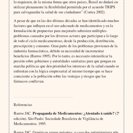
lo requieren, de la misma forma que otros países, Brasil no dudará en
utilizar plenamente la flexibilidad permitida por el acuerdo TRIPS
para salvaguardar la salud de sus ciudadanos” (Correa 2002).
A pesar de que en las dos últimas décadas se han identificado muchos
factores que influyen en el uso adecuado de medicamentos y en la
formulación de propuestas para mejorarlo subsisten múltiples
problemas causados por los diversos actores que participan a lo largo
de todo el ciclo medicamentoso, desde la producción, distribución,
prescripción y consumo. Gran parte de los problemas provienen de la
industria farmacéutica, debido su necesidad de incrementar
beneficios (Barros 1995). Por lo tanto, es necesario intensificar la
presión sobre gobiernos y autoridades sanitarias para que pongan en
marcha políticas que den prioridad los intereses de la salud cuando se
enfrentan con la lógica empresarial al mismo tiempo que se hace
consciente a la población sobre las ventajas y riesgos que los
fármacos conllevan.
Referencias
Barros JAC.
Propaganda de Medicamentos: ¿Atentado à saúde?
(2ª
edición).
São Paulo: Sociedade Brasileira de Vigilância de
Medicamentos; 1995.
Barros JAC. Genéricos versus patentes: o caso dos antiretrovirais põe