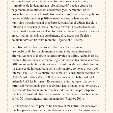
asistencia sanitaria. De hecho entre las consecuencias más
llamativas de la denominada ‘globalización’ pueden citarse la
hegemonía de la eficiencia económica y el incremento de la
productividad en beneficio de los países ricos. Gracias a los gobiernos
que se adhirieron a las políticas neoliberales, se han tomado
múltiples medidas con el propósito de controlar el déficit fiscal, la
inflación, o la deuda pública interna y externa. Los efectos de los
mencionados cambios en el sector salud en general y en farmacéutico
en particular han sido adecuadamente discutidos por Ugalde y
colaboradores en un texto reciente (Ugalde et al, 2002).
Por otro lado las transnacionales farmacéuticas siguen
promocionando los medicamentos como si de hecho fuesen la
alternativa para el disfrute de altos niveles de salud. Además de las
técnicas tradicionales de marketing y publicidad las empresas están
utilizando crecientemente los recursos más modernos brindados por
los avances de la tecnología de la información, como es el caso del
internet. En EE.UU. la publicidad directa al consumidor alcanzó los
US$ 2,5 mil millones? en 2000 (en el año anterior había sido del
orden de US$ 1,8 billones). Es necesario enfatizar que más de la
mitad del mencionado gasto se orientó hacia anuncios televisivos, y
la mitad de los medicamentos anunciados requerían prescripción
médica. El resultado fue un incremento en las ventas precisamente
de los 50 medicamentos más anunciados (Findley, 2001).
El incremento de los precios ha hecho aún más difícil el acceso en
muchos países a los medicamentos esenciales. Ello ha provocado la