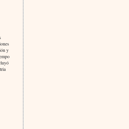
s
iones
ión y
tiempo
cluyó
tria