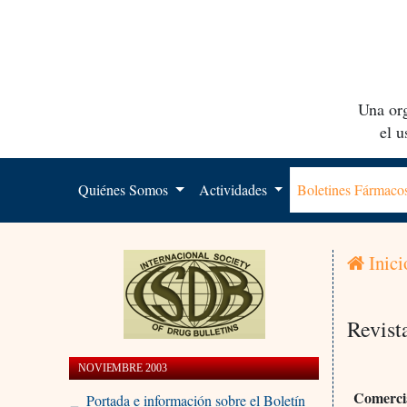
Una org
el 
Quiénes Somos
Actividades
Boletines Fármac
Inici
Revist
NOVIEMBRE 2003
Comercia
Portada e información sobre el Boletín