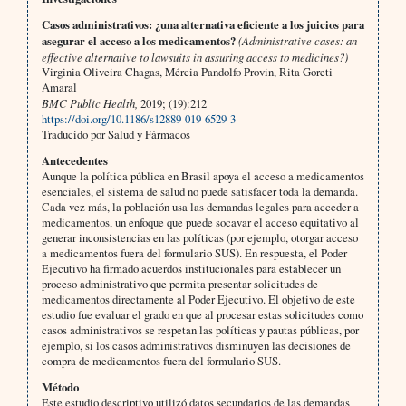
Casos administrativos: ¿una alternativa eficiente a los juicios para
asegurar el acceso a los medicamentos?
(Administrative cases: an
effective alternative to lawsuits in assuring access to medicines?)
Virginia Oliveira Chagas, Mércia Pandolfo Provin, Rita Goreti
Amaral
BMC Public Health,
2019; (19):212
https://doi.org/10.1186/s12889-019-6529-3
Traducido por Salud y Fármacos
Antecedentes
Aunque la política pública en Brasil apoya el acceso a medicamentos
esenciales, el sistema de salud no puede satisfacer toda la demanda.
Cada vez más, la población usa las demandas legales para acceder a
medicamentos, un enfoque que puede socavar el acceso equitativo al
generar inconsistencias en las políticas (por ejemplo, otorgar acceso
a medicamentos fuera del formulario SUS). En respuesta, el Poder
Ejecutivo ha firmado acuerdos institucionales para establecer un
proceso administrativo que permita presentar solicitudes de
medicamentos directamente al Poder Ejecutivo. El objetivo de este
estudio fue evaluar el grado en que al procesar estas solicitudes como
casos administrativos se respetan las políticas y pautas públicas, por
ejemplo, si los casos administrativos disminuyen las decisiones de
compra de medicamentos fuera del formulario SUS.
Método
Este estudio descriptivo utilizó datos secundarios de las demandas