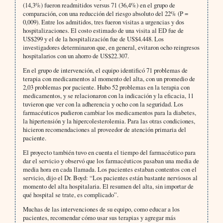
(14,3%) fueron readmitidos versus 71 (36,4%) en el grupo de
comparación, con una reducción del riesgo absoluto del 22% (P =
0,009). Entre los admitidos, tres fueron visitas a urgencias y dos
hospitalizaciones. El costo estimado de una visita al ED fue de
US$299 y el de la hospitalización fue de US$4.448. Los
investigadores determinaron que, en general, evitaron ocho reingresos
hospitalarios con un ahorro de US$22.307.
En el grupo de intervención, el equipo identificó 71 problemas de
terapia con medicamentos al momento del alta, con un promedio de
2,03 problemas por paciente. Hubo 52 problemas en la terapia con
medicamentos, y se relacionaron con la indicación y la eficacia, 11
tuvieron que ver con la adherencia y ocho con la seguridad. Los
farmacéuticos pudieron cambiar los medicamentos para la diabetes,
la hipertensión y la hipercolesterolemia. Para las otras condiciones,
hicieron recomendaciones al proveedor de atención primaria del
paciente.
El proyecto también tuvo en cuenta el tiempo del farmacéutico para
dar el servicio y observó que los farmacéuticos pasaban una media de
media hora en cada llamada. Los pacientes estaban contentos con el
servicio, dijo el Dr. Boyd: “Los pacientes están bastante nerviosos al
momento del alta hospitalaria. El resumen del alta, sin importar de
qué hospital se trate, es complicado”.
Muchas de las intervenciones de su equipo, como educar a los
pacientes, recomendar cómo usar sus terapias y agregar más