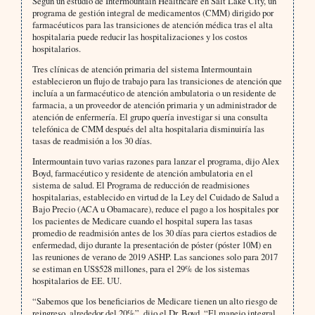
Según un estudio de Intermountain Healthcare en Salt Lake City, un
programa de gestión integral de medicamentos (CMM) dirigido por
farmacéuticos para las transiciones de atención médica tras el alta
hospitalaria puede reducir las hospitalizaciones y los costos
hospitalarios.
Tres clínicas de atención primaria del sistema Intermountain
establecieron un flujo de trabajo para las transiciones de atención que
incluía a un farmacéutico de atención ambulatoria o un residente de
farmacia, a un proveedor de atención primaria y un administrador de
atención de enfermería. El grupo quería investigar si una consulta
telefónica de CMM después del alta hospitalaria disminuiría las
tasas de readmisión a los 30 días.
Intermountain tuvo varias razones para lanzar el programa, dijo Alex
Boyd, farmacéutico y residente de atención ambulatoria en el
sistema de salud. El Programa de reducción de readmisiones
hospitalarias, establecido en virtud de la Ley del Cuidado de Salud a
Bajo Precio (ACA u Obamacare), reduce el pago a los hospitales por
los pacientes de Medicare cuando el hospital supera las tasas
promedio de readmisión antes de los 30 días para ciertos estadios de
enfermedad, dijo durante la presentación de póster (póster 10M) en
las reuniones de verano de 2019 ASHP. Las sanciones solo para 2017
se estiman en US$528 millones, para el 29% de los sistemas
hospitalarios de EE. UU.
“Sabemos que los beneficiarios de Medicare tienen un alto riesgo de
reingreso, alrededor del 20%”, dijo el Dr. Boyd. “El manejo integral