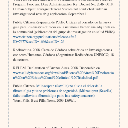
Program, Food and Drug Administration. Re: Docket No. 204N-0018.
Human Subject Foreign Clinical Studies not conducted under an
investigational new drug application. September 1.
Public Citizen Respuesta de Public Citizen al borrador de la nueva
guía para los ensayos clínicos en la neumonía bacteriana adquirida en
la comunidad (publicación del grupo de investigación en salud #1886)
www.citizen.org/publications/release.cfm?
ID=7677&secID=1666&catID=126
Redbioética. 2008. Carta de Córdoba sobre ética en Investigaciones
con seres Humanos. Córdoba (Argentina): Redbioética UNESCO; 18
de octubre.
RELEM. Declaration of Buenos Aires. 2008. Disponible en
www.saludyfarmacos.org/download/Buenos%20Aires%20Declaratio
n%20on%20Ethics%20and%20clinical%20Trialsfinal.pdf
Public Citizen.
Milnacipran (Savella) no alivia el dolor de la
fibromialgia y tiene problemas de seguridad.
(Milnacipran (Savella)
fails to alleviate fibromialgia pain, has safety concerns)
Worst Pills, Best Pills News
, 2009:15(9):1,