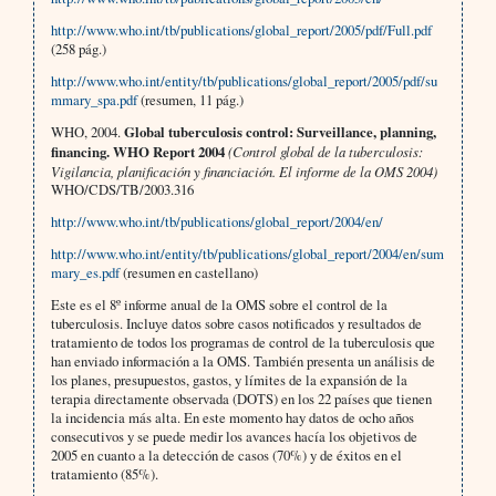
http://www.who.int/tb/publications/global_report/2005/pdf/Full.pdf
(258 pág.)
http://www.who.int/entity/tb/publications/global_report/2005/pdf/su
mmary_spa.pdf
(resumen, 11 pág.)
WHO, 2004.
Global tuberculosis control: Surveillance, planning,
financing. WHO Report 2004
(Control global de la tuberculosis:
Vigilancia, planificación y financiación. El informe de la OMS 2004)
WHO/CDS/TB/2003.316
http://www.who.int/tb/publications/global_report/2004/en/
http://www.who.int/entity/tb/publications/global_report/2004/en/sum
mary_es.pdf
(resumen en castellano)
Este es el 8º informe anual de la OMS sobre el control de la
tuberculosis. Incluye datos sobre casos notificados y resultados de
tratamiento de todos los programas de control de la tuberculosis que
han enviado información a la OMS. También presenta un análisis de
los planes, presupuestos, gastos, y límites de la expansión de la
terapia directamente observada (DOTS) en los 22 países que tienen
la incidencia más alta. En este momento hay datos de ocho años
consecutivos y se puede medir los avances hacía los objetivos de
2005 en cuanto a la detección de casos (70%) y de éxitos en el
tratamiento (85%).