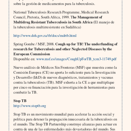
sobre la gestión de medicamentos para la tuberculosis.
National Tuberculosis Research Programme, Medical Research
Council, Pretoria, South Africa, 1999. T
he Management of
Multidrug Resistant Tuberculosis in South Africa
(El manejo de
la tuberculosis multirresistente en Sudáfrica)
http://www.doh.gov.za/tb/docs/mdrtb.html
Spring Gombe / MSF, 2008.
Cough up for TB! The underfunding of
research for Tuberculosis and other Neglected Diseases by the
European Commission
Disponible en:
www.msf.es/images/CoughUpForTB_tcm3-11749.pdf
Nuevo análisis de Médicos Sin Fronteras (MSF) que muestra como la
Comisión Europea (CE) no aporta lo suficiente para la Investigación
y Desarrollo (I&D) de nuevos diagnósticos, tratamientos y vacunas
contra la tuberculosis (TB). MSF exhorta a la CE a que multiplique
por cinco su financiación para la investigación de herramientas para
combatir la TB.
Stop TB
http://www.stoptb.org
Stop TB es un movimiento mundial para acelerar la acción social y
política para detener la propagación innecesaria de la tuberculosis en
el mundo. The Stop TB Partnership construye alianzas para actuar en
contra de una de las enfermedades más devastadoras del mundo. Sus