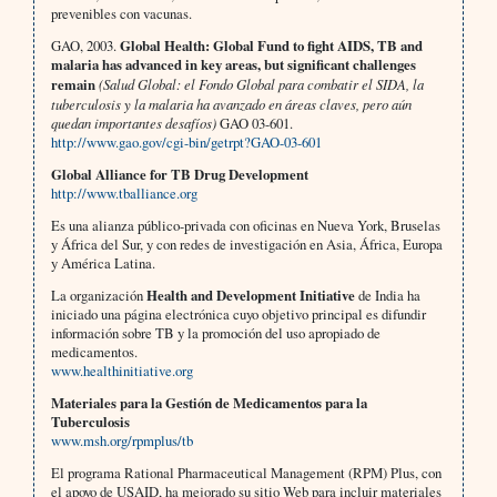
prevenibles con vacunas.
GAO, 2003.
Global Health: Global Fund to fight AIDS, TB and
malaria has advanced in key areas, but significant challenges
remain
(Salud Global: el Fondo Global para combatir el SIDA, la
tuberculosis y la malaria ha avanzado en áreas claves, pero aún
quedan importantes desafíos)
GAO 03-601.
http://www.gao.gov/cgi-bin/getrpt?GAO-03-601
Global Alliance for TB Drug Development
http://www.tballiance.org
Es una alianza público-privada con oficinas en Nueva York, Bruselas
y África del Sur, y con redes de investigación en Asia, África, Europa
y América Latina.
La organización
Health and Development Initiative
de India ha
iniciado una página electrónica cuyo objetivo principal es difundir
información sobre TB y la promoción del uso apropiado de
medicamentos.
www.healthinitiative.org
Materiales para la Gestión de Medicamentos para la
Tuberculosis
www.msh.org/rpmplus/tb
El programa Rational Pharmaceutical Management (RPM) Plus, con
el apoyo de USAID, ha mejorado su sitio Web para incluir materiales