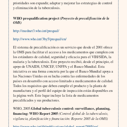
prioridades son expandir, adaptar y mejorar las estrategias de control
y eliminación de la tuberculosis.
WHO prequalification project
(Proyecto de precalificación de la
OMS)
http://mednet3.who.int/prequal/
http://www.who.int/3by5/prequal/en/
El sistema de precalificación es un servicio que desde el 2001 ofrece
la OMS para facilitar el acceso a los medicamentos que cumplen con
los estándares de calidad, seguridad y eficacia para el VIH/SIDA, la
malaria y la tuberculosis. Este proyecto recibió, desde el principio, el
apoyo de UNAIDS, UNICEF, UNFPA y el Banco Mundial. Esta
iniciativa es una forma concreta por la que el Banco Mundial apoya a
las Naciones Unidas en su lucha contra las enfermedades de los
países en desarrollo con acceso limitado a medicamentos de calidad.
Todos los requisitos que deben cumplir el producto y la planta de
manufactura y el perfil del equipo de inspección están disponibles en
la página web. Este lugar incluye la lista de medicamentos
precalificados y sus productores.
WHO, 2005.
Global tuberculosis control: surveillance, planning,
financing: WHO Report 2005
(Control global de la tuberculosis,
vigilancia, planificación y financiación: Reporte 2005 de la OMS)
http://www.who.int/tb/publications/global_report/2005/en/