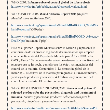
WHO, 2003.
Informe sobre el control global de tuberculosis
http://www.who.int/gtb/publications/globrep/download.html
WHO/UNICEF, 2005.
World Malaria Report 2005
(Reporte
Mundial sobre la Malaria 2005)
http://www.unicef.org/spanish/media/files/EMBARGOED_WorldMa
lariaReport.pdf
(330 pág.)
http://www.unicef.org/spanish/media/files/EMBARGOED_Advocacy
DocEN.pdf
(resumen, 5 pág.)
Este es el primer Reporte Mundial sobre la Malaria y representa la
continuación de un proceso regular de documentación que empezó
con la publicación del Reporte de Malaria para África 2003 de la
OMS y Unicef. Se debe entender como un esfuerzo para monitorear el
progreso que se ha hecho cumplir con los objetivos mundiales del
control de la malaria. Contenidos: 1. La situación global de la
malaria; 2. El control de la malaria por regiones; 3. Financiamiento,
y entrega de productos y servicios; 4. Evaluación y monitoreo del
control de la malaria. El camino por recorrer.
WHO / RBM / UNICEF / PSI / MSH, 2004.
Sources and prices of
selected products for the prevention, diagnosis and treatment of
malaria
(Fuentes y precios de productos seleccionados para la
prevención, diagnóstico y tratamiento de la malaria)
http://www.who.int/medicines/areas/access/AntiMalariaSourcesPric