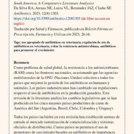
South America: A Comparative Literature Analysis)
Da Silva RA, Arenas NE, Luiza VL, Bermudez JAZ, Clarke SE
Antibiotics.
2023; 12(8):1303.
https://doi.org/10.3390/antibiotics12081303
(de libre acceso en
inglés)
Traducido por Salud y Fármacos, publicado en
Boletín Fármacos:
Prescripción, Farmacia y Utilización
2023; 26 (4)
Tags: uso apropiado de antibióticos en veterinaria, regulación de uso de
antibióticos en veterinaria, evitar la resistencia antimicrobiana, antibióticos
para promover el crecimiento
Resumen
Como problema de salud global, la resistencia a los antimicrobianos
(RAM) cruza las fronteras nacionales, ocasionando que las agencias
multilaterales de la ONU (Naciones Unidas) soliciten a todos los
países que mejoren la gestión de los antibióticos en humanos y
animales. Los países sudamericanos han cambiado sus regulaciones
respecto al uso de antibióticos en la producción ganadera. Esta
revisión de la literatura analiza los cambios legislativos que se han
producido en los cinco mayores países productores de carne de
América del Sur (Argentina, Brasil, Chile, Colombia y Uruguay).
Todos los países incluidos en esta revisión han establecido normas de
entrada al mercado (autorización de comercialización y sistemas
oficiales de distribución). Cuatro países no permiten el uso de
promotores de crecimiento basados en antibióticos de importancia