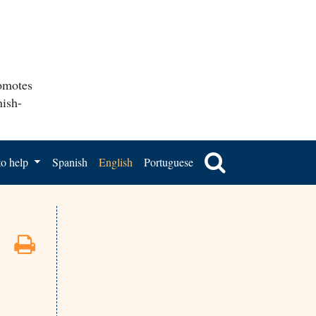
romotes
nish-
o help
Spanish
English
Portuguese