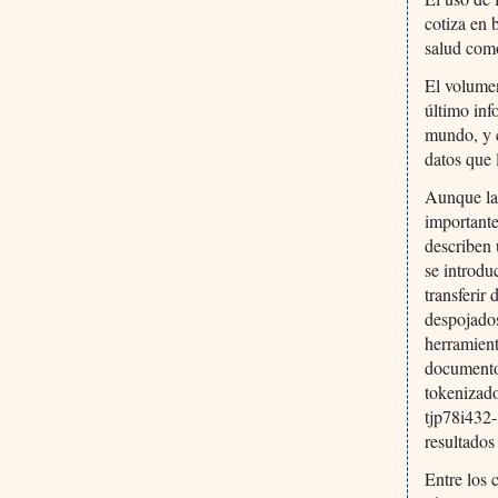
cotiza en 
salud com
El volumen
último inf
mundo, y c
datos que 
Aunque la
important
describen 
se introd
transferir
despojados
herramient
documento 
tokenizado
tjp78i432-
resultados
Entre los 