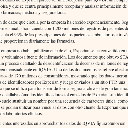
bolsa y que se centra principalmente recopilar y analizar información de
o farmacias, médicos y aseguradoras.
 de datos que circula por la empresa ha crecido exponencialmente. Se
orme anual, ahora cuenta con 1.200 millones de registros de pacientes d
apta el 93% de las prescripciones de los pacientes ambulatorios a travé
le proporcionan diariamente las farmacias.
 empresa no habla públicamente de ello, Experian se ha convertido en 
e y voluminosa fuente de información. Los documentos que obtuvo ST
un proceso detallado de desidentificación de decenas de millones de reg
ucen mensualmente en IQVIA. Uno de los documentos se refiere al esfu
 datos de 170 millones de consumidores, mostrando que los datos fueron
 de identificadores por Experian y luego enviados a un sitio FTP, una
a que se utiliza para transferir de forma segura archivos de gran tamaño
detallaba cómo los identificadores tokenizados de Experian -un identi
 suele sustituir un nombre por una secuencia de caracteres única, como
 se podían utilizar para vincular datos con otro cliente de Experian que 
 de laboratorios clínicos.
clientes interesados en aprovechar los datos de IQVIA figura Sunovion