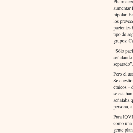
Pharmaceu
aumentar l
bipolar. E
los provee
pacientes 
tipo de se
grupos: Ca
“Sólo paci
señalando 
separado”
Pero el us
Se cuestio
étnicos – 
se estaban
señalaba q
persona, a
Para IQVIA
como una 
gente pla