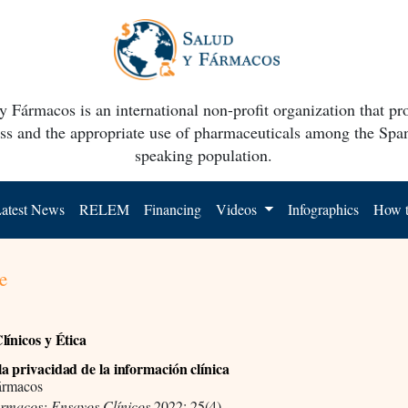
y Fármacos is an international non-profit organization that p
ss and the appropriate use of pharmaceuticals among the Spa
speaking population.
atest News
RELEM
Financing
Videos
Infographics
How t
e
línicos y Ética
a privacidad de la información clínica
ármacos
ármacos: Ensayos Clínicos
2022; 25(4)