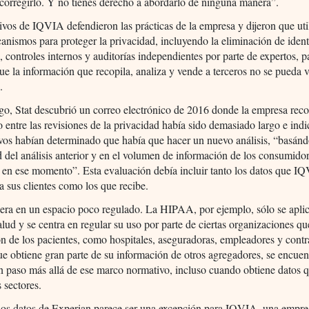
corregirlo. Y no tienes derecho a abordarlo de ninguna manera”.
ivos de IQVIA defendieron las prácticas de la empresa y dijeron que uti
anismos para proteger la privacidad, incluyendo la eliminación de ident
, controles internos y auditorías independientes por parte de expertos, p
ue la información que recopila, analiza y vende a terceros no se pueda v
.
o, Stat descubrió un correo electrónico de 2016 donde la empresa rec
lo entre las revisiones de la privacidad había sido demasiado largo e ind
ivos habían determinado que había que hacer un nuevo análisis, “basánd
 del análisis anterior y en el volumen de información de los consumido
 en ese momento”. Esta evaluación debía incluir tanto los datos que I
 a sus clientes como los que recibe.
ra en un espacio poco regulado. La HIPAA, por ejemplo, sólo se aplic
alud y se centra en regular su uso por parte de ciertas organizaciones q
n de los pacientes, como hospitales, aseguradoras, empleadores y contra
 obtiene gran parte de su información de otros agregadores, se encuen
 paso más allá de ese marco normativo, incluso cuando obtiene datos q
s sectores.
 los datos de Experian parece ser una excepción para IQVIA, una empre