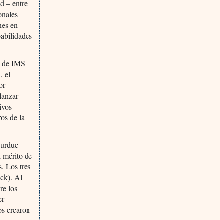
ad – entre
onales
nes en
babilidades
s de IMS
, el
or
lanzar
ivos
ros de la
Purdue
l mérito de
. Los tres
ck). Al
re los
er
os crearon