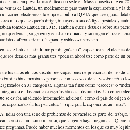
ticals, una empresa farmacéutica con sede en Massachusetts que en 20
as ventas de Latuda, un medicamento para tratar la esquizofrenia y la d
n un correo electrónico, la empresa pidió a IQVIA que averiguara detall
dores a los que se quería dirigir, incluyendo sus códigos postales y cuán
habían tomado Latuda en 2015. También quería detalles sobre sus pacien
guro que tenían, su género y edad aproximada, y su origen étnico en cua
ucásico, afroamericano, hispano y asiático-americano.
entes de Latuda – sin filtrar por diagnóstico”, especificaba el alcance de
que los detalles más granulares “podrían abordarse como parte de un p
.
o de los datos étnicos suscitó preocupaciones de privacidad dentro de l
naba si había demasiadas personas con acceso a detalles sobre cómo los
desglosados en 33 categorías, algunas tan finas como “escocés” o “indo
 integrando en las cuatro categorías étnicas más amplias. Un correo ele
ue se estaba añadiendo información adicional, como el país de origen 
 los expedientes de los pacientes, “lo que puede exponerlos aún más”.
, lidiar con una serie de problemas de privacidad es parte del trabajo
característica, no como un error, que la gente haga preguntas…Querem
ntee preguntas. Puede haber muchos momentos en los que es muy legít