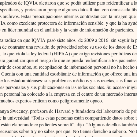
mpleados de IQVIA alertaron que se podía utilizar para reidentificar a l
specíficas, y protestaron porque algunos datos fluían con demasiada lib
s archivos. Estas preocupaciones internas contrastan con la imagen que
A como excelente protectora de información sensible, y que la ha ayu
e en líder mundial en el análisis y la venta de información de pacientes.
a radica en que IQVIA pasó siete años -de 2009 a 2016- sin seguir la p
a de contratar una revisión de privacidad sobre su uso de los datos de E
, lo que viola la ley federal (HIPAA) que exige revisiones periódicas de
ara garantizar que el riesgo de que se pueda reidentificar a los paciente
rtir de esos años, su recopilación de información personal no ha hecho
. Cuenta con una cantidad exorbitante de información que ofrece una i
de los estadounidenses: sus problemas médicos y sus recetas, sus finanza
es personales y sus publicaciones en las redes sociales. Su acceso inigu
n personal ha colocado a la empresa en el centro de un mercado intern
 muchos expertos critican como peligrosamente opaco.
anya Sweeney, profesora de Harvard y fundadora del laboratorio de pr
e la universidad “Todas estas personas están compartiendo datos sobre ti
 están elaborando expedientes sobre ti”, dijo. “Algunos de ellos también
cisiones sobre ti y no sabes por qué. No tienes derecho a saberlo. No 