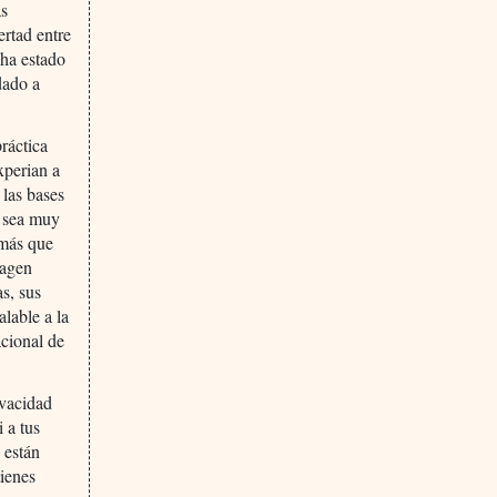
as
ertad entre
 ha estado
dado a
ráctica
xperian a
 las bases
s sea muy
 más que
magen
s, sus
alable a la
acional de
ivacidad
 a tus
 están
tienes