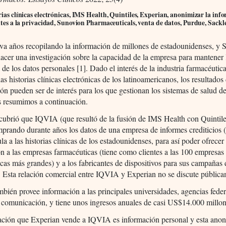
rias clínicas electrónicas, IMS Health, Quintiles, Experian, anonimizar la inf
mites a la privacidad, Sunovion Pharmaceuticals, venta de datos, Purdue, Sackl
a años recopilando la información de millones de estadounidenses, y 
acer una investigación sobre la capacidad de la empresa para mantener 
 de los datos personales [1]. Dado el interés de la industria farmacéutic
las historias clínicas electrónicas de los latinoamericanos, los resultados
ión pueden ser de interés para los que gestionan los sistemas de salud de
s resumimos a continuación.
ubrió que IQVIA (que resultó de la fusión de IMS Health con Quintile
prando durante años los datos de una empresa de informes crediticios 
ula a las historias clínicas de los estadounidenses, para así poder ofrecer
n a las empresas farmacéuticas (tiene como clientes a las 100 empresas
cas más grandes) y a los fabricantes de dispositivos para sus campañas 
 Esta relación comercial entre IQVIA y Experian no se discute pública
ién provee información a las principales universidades, agencias feder
 comunicación, y tiene unos ingresos anuales de casi US$14.000 millon
ación que Experian vende a IQVIA es información personal y esta ano