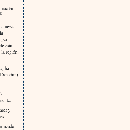
ormación
er
Statnews
la
a por
 de esta
 la región,
s) ha
(Experian)
de
mente.
ales y
es.
nimizada,