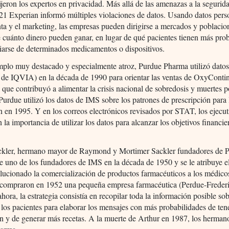
ijeron los expertos en privacidad. Más allá de las amenazas a la segurid
1 Experian informó múltiples violaciones de datos. Usando datos pers
nta y el marketing, las empresas pueden dirigirse a mercados y poblacio
 cuánto dinero pueden ganar, en lugar de qué pacientes tienen más pro
iarse de determinados medicamentos o dispositivos.
mplo muy destacado y especialmente atroz, Purdue Pharma utilizó dato
 de IQVIA) en la década de 1990 para orientar las ventas de OxyContin
 que contribuyó a alimentar la crisis nacional de sobredosis y muertes p
Purdue utilizó los datos de IMS sobre los patrones de prescripción para 
en 1995. Y en los correos electrónicos revisados por STAT, los ejecut
n la importancia de utilizar los datos para alcanzar los objetivos financie
ckler, hermano mayor de Raymond y Mortimer Sackler fundadores de 
 uno de los fundadores de IMS en la década de 1950 y se le atribuye e
lucionado la comercialización de productos farmacéuticos a los médicos
compraron en 1952 una pequeña empresa farmacéutica (Perdue-Frederi
ahora, la estrategia consistía en recopilar toda la información posible sob
los pacientes para elaborar los mensajes con más probabilidades de ten
n y de generar más recetas. A la muerte de Arthur en 1987, los herman