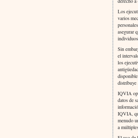
derecho a 
Los ejecut
varios mec
personales
asegurar q
individuos
Sin embarg
el interva
los ejecut
antigüedad
disponible
distribuye
IQVIA ope
datos de s
informació
IQVIA, que
menudo un
a múltiple
El uso de