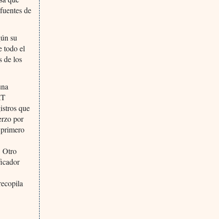
 fuentes de
gún su
e todo el
s de los
una
AT
istros que
erzo por
 primero
. Otro
ficador
recopila