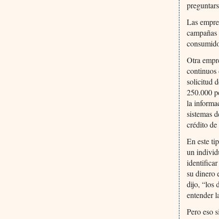
preguntar
Las empre
campañas d
consumidor
Otra empre
continuos 
solicitud 
250.000 pe
la informa
sistemas d
crédito de
En este ti
un individ
identifica
su dinero 
dijo, “los
entender l
Pero eso s