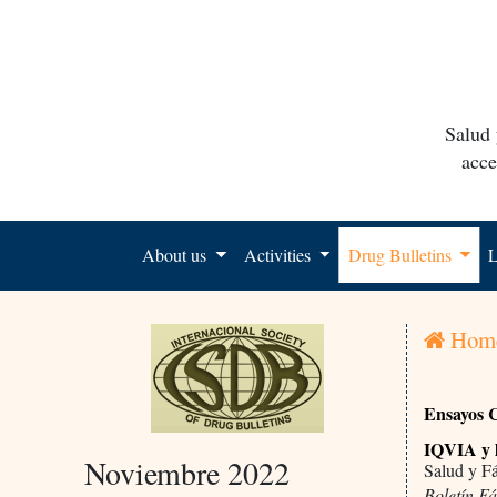
Salud 
acce
About us
Activities
Drug Bulletins
L
Hom
Ensayos C
IQVIA y l
Noviembre 2022
Salud y F
Boletín F