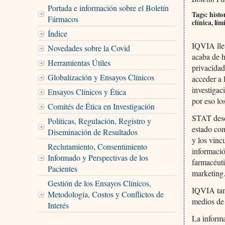
Portada e información sobre el Boletín
Tags: histo
Fármacos
clínica, lí
Índice
IQVIA llev
Novedades sobre la Covid
acaba de h
Herramientas Útiles
privacidad
Globalización y Ensayos Clínicos
acceder a 
investigac
Ensayos Clínicos y Ética
por eso lo
Comités de Ética en Investigación
STAT desc
Políticas, Regulación, Registro y
estado com
Diseminación de Resultados
y los vinc
Reclutamiento, Consentimiento
informació
Informado y Perspectivas de los
farmacéuti
Pacientes
marketing.
Gestión de los Ensayos Clínicos,
IQVIA tamb
Metodología, Costos y Conflictos de
medios de
Interés
La inform