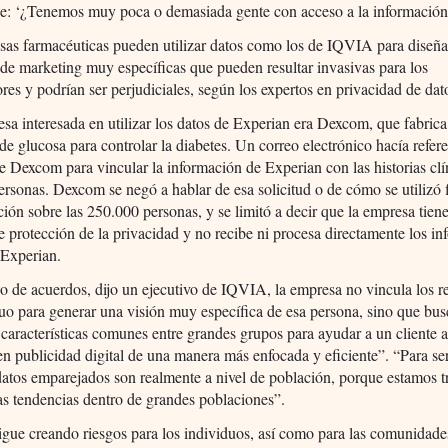
se: ‘¿Tenemos muy poca o demasiada gente con acceso a la informació
sas farmacéuticas pueden utilizar datos como los de IQVIA para diseña
e marketing muy específicas que pueden resultar invasivas para los
es y podrían ser perjudiciales, según los expertos en privacidad de dat
sa interesada en utilizar los datos de Experian era Dexcom, que fabric
de glucosa para controlar la diabetes. Un correo electrónico hacía refer
de Dexcom para vincular la información de Experian con las historias clí
rsonas. Dexcom se negó a hablar de esa solicitud o de cómo se utilizó 
ción sobre las 250.000 personas, y se limitó a decir que la empresa tiene
e protección de la privacidad y no recibe ni procesa directamente los i
 Experian.
po de acuerdos, dijo un ejecutivo de IQVIA, la empresa no vincula los re
uo para generar una visión muy específica de esa persona, sino que bus
r características comunes entre grandes grupos para ayudar a un cliente a
en publicidad digital de una manera más enfocada y eficiente”. “Para ser
 datos emparejados son realmente a nivel de población, porque estamos 
as tendencias dentro de grandes poblaciones”.
igue creando riesgos para los individuos, así como para las comunidad