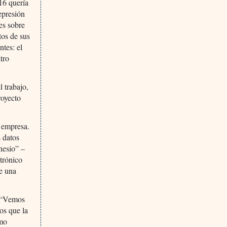
16 quería
epresión
es sobre
tos de sus
tes: el
tro
l trabajo,
royecto
a empresa.
 datos
nesio” –
ctrónico
de una
. “Vemos
os que la
imo