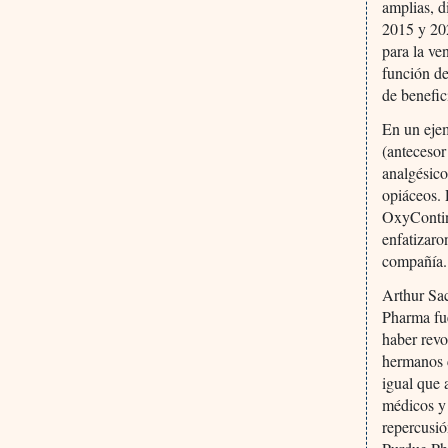
amplias, d
2015 y 202
para la ve
función de
de benefic
En un eje
(antecesor
analgésico
opiáceos. 
OxyContin 
enfatizaro
compañía.
Arthur Sa
Pharma fue
haber revo
hermanos 
igual que 
médicos y 
repercusió