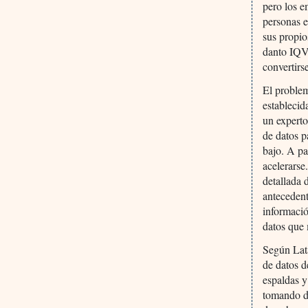
pero los e
personas e
sus propio
danto IQVI
convertirs
El problem
establecid
un experto
de datos p
bajo. A pa
acelerarse
detallada 
antecedent
informació
datos que
Según Lat
de datos d
espaldas y
tomando de