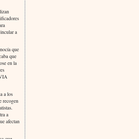
lizan
ificadores
ara
incular a
onocía que
icaba que
ose en la
res
QVIA
a a los
ue recogen
tistas.
tra a
ue afectan
sa que