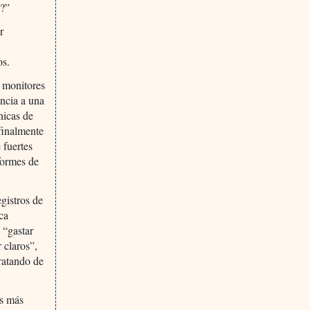
n?”
r
os.
a monitores
encia a una
nicas de
finalmente
 fuertes
nformes de
gistros de
ca
 “gastar
 claros”,
tratando de
es más