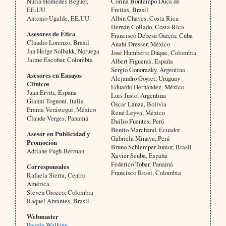
Núria Homedes Beguer,
Corina Bontempo Duca de
EE.UU.
Freitas, Brasil
Antonio Ugalde, EE.UU.
Albin Chaves, Costa Rica
Hernán Collado, Costa Rica
Asesores de Ética
Francisco Debesa García, Cuba
Claudio Lorenzo, Brasil
Anahí Dresser, México
Jan Helge Solbakk, Noruega
José Humberto Duque, Colombia
Jaime Escobar, Colombia
Albert Figueras, España
Sergio Gonorazky, Argentina
Asesores en Ensayos
Alejandro Goyret, Uruguay
Clínicos
Eduardo Hernández, México
Juan Erviti, España
Luis Justo, Argentina
Gianni Tognoni, Italia
Óscar Lanza, Bolivia
Emma Verástegui, México
René Leyva, México
Claude Verges, Panamá
Duilio Fuentes, Perú
Benito Marchand, Ecuador
Asesor en Publicidad y
Gabriela Minaya, Perú
Promoción
Bruno Schlemper Junior, Brasil
Adriane Fugh-Berman
Xavier Seuba, España
Federico Tobar, Panamá
Corresponsales
Francisco Rossi, Colombia
Rafaela Sierra, Centro
América
Steven Orozco, Colombia
Raquel Abrantes, Brasil
Webmaster
People Walking