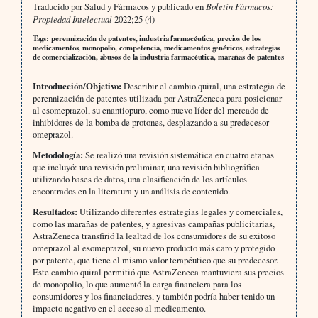
Traducido por Salud y Fármacos y publicado en
Boletín Fármacos:
Propiedad Intelectual
2022;25 (4)
Tags: perennización de patentes, industria farmacéutica, precios de los
medicamentos, monopolio, competencia, medicamentos genéricos, estrategias
de comercialización, abusos de la industria farmacéutica, marañas de patentes
Introducción/Objetivo:
Describir el cambio quiral, una estrategia de
perennización de patentes utilizada por AstraZeneca para posicionar
al esomeprazol, su enantiopuro, como nuevo líder del mercado de
inhibidores de la bomba de protones, desplazando a su predecesor
omeprazol.
Metodología:
Se realizó una revisión sistemática en cuatro etapas
que incluyó: una revisión preliminar, una revisión bibliográfica
utilizando bases de datos, una clasificación de los artículos
encontrados en la literatura y un análisis de contenido.
Resultados:
Utilizando diferentes estrategias legales y comerciales,
como las marañas de patentes, y agresivas campañas publicitarias,
AstraZeneca transfirió la lealtad de los consumidores de su exitoso
omeprazol al esomeprazol, su nuevo producto más caro y protegido
por patente, que tiene el mismo valor terapéutico que su predecesor.
Este cambio quiral permitió que AstraZeneca mantuviera sus precios
de monopolio, lo que aumentó la carga financiera para los
consumidores y los financiadores, y también podría haber tenido un
impacto negativo en el acceso al medicamento.