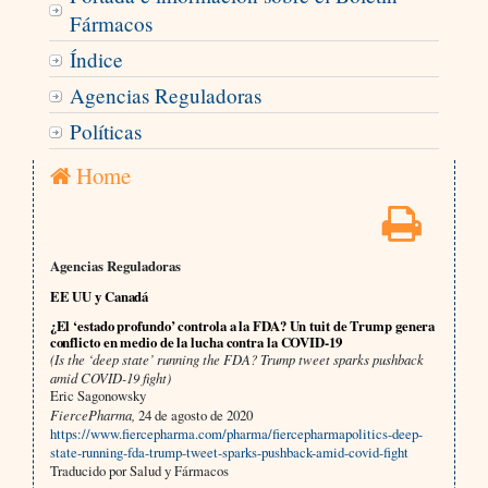
Fármacos
Índice
Agencias Reguladoras
Políticas
Home
Agencias Reguladoras
EE UU y Canadá
¿El ‘estado profundo’ controla a la FDA? Un tuit de Trump genera
conflicto en medio de la lucha contra la COVID-19
(Is the ‘deep state’ running the FDA? Trump tweet sparks pushback
amid COVID-19 fight)
Eric Sagonowsky
FiercePharma,
24 de agosto de 2020
https://www.fiercepharma.com/pharma/fiercepharmapolitics-deep-
state-running-fda-trump-tweet-sparks-pushback-amid-covid-fight
Traducido por Salud y Fármacos