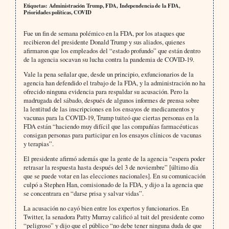
Etiquetas: Administración Trump, FDA, Independencia de la FDA,
Prioridades políticas, COVID
Fue un fin de semana polémico en la FDA, por los ataques que
recibieron del presidente Donald Trump y sus aliados, quienes
afirmaron que los empleados del “estado profundo” que están dentro
de la agencia socavan su lucha contra la pandemia de COVID-19.
Vale la pena señalar que, desde un principio, exfuncionarios de la
agencia han defendido el trabajo de la FDA, y la administración no ha
ofrecido ninguna evidencia para respaldar su acusación. Pero la
madrugada del sábado, después de algunos informes de prensa sobre
la lentitud de las inscripciones en los ensayos de medicamentos y
vacunas para la COVID-19, Trump tuiteó que ciertas personas en la
FDA están “haciendo muy difícil que las compañías farmacéuticas
consigan personas para participar en los ensayos clínicos de vacunas
y terapias”.
El presidente afirmó además que la gente de la agencia “espera poder
retrasar la respuesta hasta después del 3 de noviembre” [último día
que se puede votar en las elecciones nacionales]. En su comunicación
culpó a Stephen Han, comisionado de la FDA, y dijo a la agencia que
se concentrara en “darse prisa y salvar vidas”.
La acusación no cayó bien entre los expertos y funcionarios. En
Twitter, la senadora Patty Murray calificó al tuit del presidente como
“peligroso” y dijo que el público “no debe tener ninguna duda de que