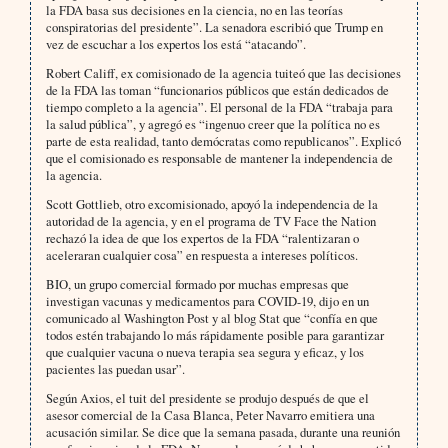
la FDA basa sus decisiones en la ciencia, no en las teorías
conspiratorias del presidente”. La senadora escribió que Trump en
vez de escuchar a los expertos los está “atacando”.
Robert Califf, ex comisionado de la agencia tuiteó que las decisiones
de la FDA las toman “funcionarios públicos que están dedicados de
tiempo completo a la agencia”. El personal de la FDA “trabaja para
la salud pública”, y agregó es “ingenuo creer que la política no es
parte de esta realidad, tanto demócratas como republicanos”. Explicó
que el comisionado es responsable de mantener la independencia de
la agencia.
Scott Gottlieb, otro excomisionado, apoyó la independencia de la
autoridad de la agencia, y en el programa de TV Face the Nation
rechazó la idea de que los expertos de la FDA “ralentizaran o
aceleraran cualquier cosa” en respuesta a intereses políticos.
BIO, un grupo comercial formado por muchas empresas que
investigan vacunas y medicamentos para COVID-19, dijo en un
comunicado al Washington Post y al blog Stat que “confía en que
todos estén trabajando lo más rápidamente posible para garantizar
que cualquier vacuna o nueva terapia sea segura y eficaz, y los
pacientes las puedan usar”.
Según Axios, el tuit del presidente se produjo después de que el
asesor comercial de la Casa Blanca, Peter Navarro emitiera una
acusación similar. Se dice que la semana pasada, durante una reunión