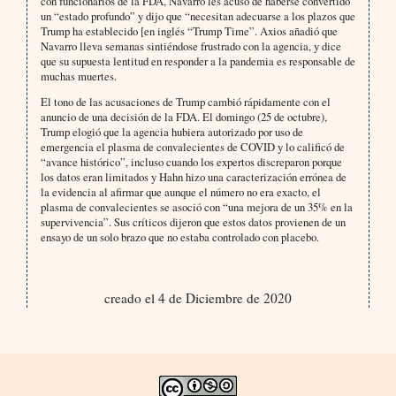
con funcionarios de la FDA, Navarro les acusó de haberse convertido
un “estado profundo” y dijo que “necesitan adecuarse a los plazos que
Trump ha establecido [en inglés “Trump Time”. Axios añadió que
Navarro lleva semanas sintiéndose frustrado con la agencia, y dice
que su supuesta lentitud en responder a la pandemia es responsable de
muchas muertes.
El tono de las acusaciones de Trump cambió rápidamente con el
anuncio de una decisión de la FDA. El domingo (25 de octubre),
Trump elogió que la agencia hubiera autorizado por uso de
emergencia el plasma de convalecientes de COVID y lo calificó de
“avance histórico”, incluso cuando los expertos discreparon porque
los datos eran limitados y Hahn hizo una caracterización errónea de
la evidencia al afirmar que aunque el número no era exacto, el
plasma de convalecientes se asoció con “una mejora de un 35% en la
supervivencia”. Sus críticos dijeron que estos datos provienen de un
ensayo de un solo brazo que no estaba controlado con placebo.
creado el 4 de Diciembre de 2020