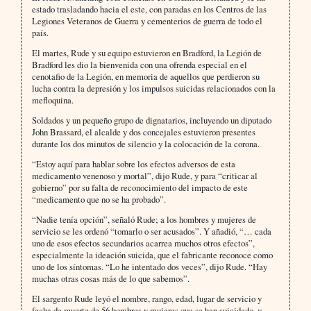
estado trasladando hacia el este, con paradas en los Centros de las
Legiones Veteranos de Guerra y cementerios de guerra de todo el
país.
El martes, Rude y su equipo estuvieron en Bradford, la Legión de
Bradford les dio la bienvenida con una ofrenda especial en el
cenotafio de la Legión, en memoria de aquellos que perdieron su
lucha contra la depresión y los impulsos suicidas relacionados con la
mefloquina.
Soldados y un pequeño grupo de dignatarios, incluyendo un diputado
John Brassard, el alcalde y dos concejales estuvieron presentes
durante los dos minutos de silencio y la colocación de la corona.
“Estoy aquí para hablar sobre los efectos adversos de esta
medicamento venenoso y mortal”, dijo Rude, y para “criticar al
gobierno” por su falta de reconocimiento del impacto de este
“medicamento que no se ha probado”.
“Nadie tenía opción”, señaló Rude; a los hombres y mujeres de
servicio se les ordenó “tomarlo o ser acusados”. Y añadió, “… cada
uno de esos efectos secundarios acarrea muchos otros efectos”,
especialmente la ideación suicida, que el fabricante reconoce como
uno de los síntomas. “Lo he intentado dos veces”, dijo Rude. “Hay
muchas otras cosas más de lo que sabemos”.
El sargento Rude leyó el nombre, rango, edad, lugar de servicio y
fecha de muerte de 56 hombres y mujeres que se han suicidado, y