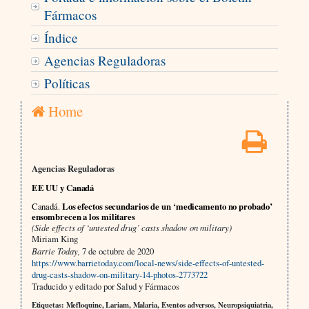
Fármacos
Índice
Agencias Reguladoras
Políticas
Home
Agencias Reguladoras
EE UU y Canadá
Canadá.
Los efectos secundarios de un ‘medicamento no probado’
ensombrecen a los militares
(Side effects of ‘untested drug’ casts shadow on military)
Miriam King
Barrie Today,
7 de octubre de 2020
https://www.barrietoday.com/local-news/side-effects-of-untested-
drug-casts-shadow-on-military-14-photos-2773722
Traducido y editado por Salud y Fármacos
Etiquetas: Mefloquine, Lariam, Malaria, Eventos adversos, Neuropsiquiatria,