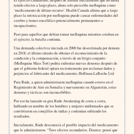
tenido efectos a largo plazo, ahora solo prescribe mefloquina como
‘medicamento de último recurso’. Health Canada afirma que a largo
plazo la intoxicación por mefloquina puede causar enfermedades del
cerebro y tronco encefálico potencialmente permanentes e
incapacitantes.
Pero para aquellos que debían tomar mefloquina mientras estaban en
el ejército, la batalla continúa.
Una demanda colectiva iniciada en 2000 fue desestimada por demora
en 2018; el último intento de obtener el reconocimiento de la
condición y la compensación, a través de un litigio conjunto
(Mefloquine Mass Tort) podría enfrentar nuevas demoras después de
que el gobierno federal optara recientemente por reclamar daños y
perjuicios al fabricante del medicamento, Hoffman-LaRoche Ltd.
Para Rude, a quien administraron mefloquina cuando estuvo en el
Regimiento de Aire en Somalia y nuevamente en Afganistán, estas
demoras y tácticas son inconcebibles.
Por eso ha lanzado su gira Rude Awakening de costa a costa,
hablando en nombre de los hombres y mujeres uniformados que se
convirtieron en conejillos de indias y continúan sufriendo los
resultados.
Inicialmente, Rude desconocía el posible impacto del medicamento
que le administraron. “Tuve efectos secundarios. Diarrea: pensé que