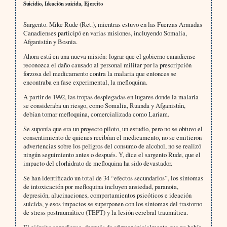
Suicidio, Ideación suicida, Ejercito
Sargento. Mike Rude (Ret.), mientras estuvo en las Fuerzas Armadas
Canadienses participó en varias misiones, incluyendo Somalia,
Afganistán y Bosnia.
Ahora está en una nueva misión: lograr que el gobierno canadiense
reconozca el daño causado al personal militar por la prescripción
forzosa del medicamento contra la malaria que entonces se
encontraba en fase experimental, la mefloquina.
A partir de 1992, las tropas desplegadas en lugares donde la malaria
se consideraba un riesgo, como Somalia, Ruanda y Afganistán,
debían tomar mefloquina, comercializada como Lariam.
Se suponía que era un proyecto piloto, un estudio, pero no se obtuvo el
consentimiento de quienes recibían el medicamento, no se emitieron
advertencias sobre los peligros del consumo de alcohol, no se realizó
ningún seguimiento antes o después. Y, dice el sargento Rude, que el
impacto del clorhidrato de mefloquina ha sido devastador.
Se han identificado un total de 34 “efectos secundarios”, los síntomas
de intoxicación por mefloquina incluyen ansiedad, paranoia,
depresión, alucinaciones, comportamientos psicóticos e ideación
suicida, y esos impactos se superponen con los síntomas del trastorno
de stress postraumático (TEPT) y la lesión cerebral traumática.
El ejército canadiense, después de afirmar inicialmente que no había