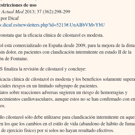
estricciones de uso
 Actual Med
2013; 37 (362):298-299
por Dicaf
ww.dicaf.es/newsletters.php?id=5213#.UnABbVMvYbU
stata que la eficacia clínica de cilostazol es modesta.
zol está comercializado en España desde 2009, para la mejora de la dist
in dolor, en pacientes con claudicación intermitente en estado II de la
ión de Fontaine.
inaliza la revisión de cilostazol y concluye:
icacia clínica de cilostazol es modesta y los beneficios solamente super
ciales riesgos en un limitado subgrupo de pacientes.
atos sobre reacciones adversas sugieren un riesgo de hemorragias y
ecimientos cardiovasculares, aunque estos no se han confirmado con e
cos.
llo cilostazol sólo debe utilizarse para claudicación intermitente en aque
en los que los cambios en el estilo de vida (abandono de hábito de fuma
de ejercicio físico) por si solos no hayan resultado efectivos.