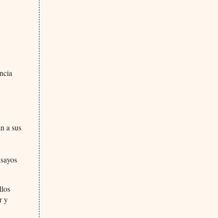
ancia
an a sus
nsayos
llos
r y