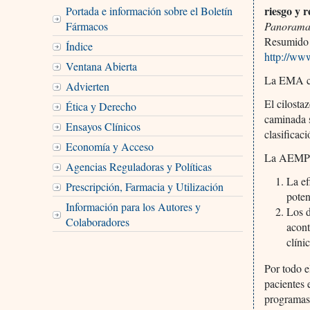
riesgo y r
Portada e información sobre el Boletín
Fármacos
Panorama
Resumido 
Índice
http://w
Ventana Abierta
La EMA con
Advierten
El cilosta
Ética y Derecho
caminada s
Ensayos Clínicos
clasificac
Economía y Acceso
La AEMPS f
Agencias Reguladoras y Políticas
La ef
Prescripción, Farmacia y Utilización
poten
Información para los Autores y
Los d
Colaboradores
acont
clíni
Por todo e
pacientes 
programas 