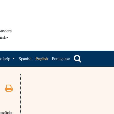
romotes
nish-
o help
Spanish
English
Portuguese
neficio-