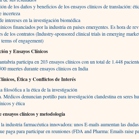
ión de los daños y beneficios de los ensayos clínicos de translación: éti
e incerteza
de intereses en la investigación biomédica
ínicos financiados por la industria en países emergentes. Es hora de revi
s de los contratos (Industry-sponsored clinical trials in emerging market
e terms of engagement)
ción y Ensayos Clínicos
ntabria participa en 203 ensayos clínicos con un total de 1.448 pacient
00 muertes durante ensayos clínicos en India
línicos, Ética y Conflictos de Interés
 filosófica a la ética de la investigación
. Médicos denuncian portillo para investigación clandestina en seres 
ínicos y ética
e ensayos clínicos y metodología
a industria farmacéutica innovadora: unos E-mails aumentan las dudas
que paga para participar en reuniones (FDA and Pharma: Emails raise pa