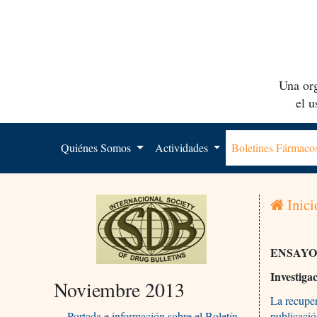
Una org
el 
Quiénes Somos
Actividades
Boletines Fármac
Inici
ENSAYO
Investiga
Noviembre 2013
La recuper
Portada e información sobre el Boletín
publicació