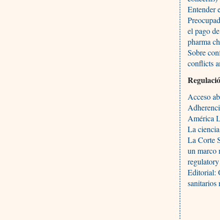
Entender e
Preocupado
el pago de
pharma chi
Sobre conf
conflicts a
Regulació
Acceso abi
Adherencia
América L
La ciencia
La Corte S
un marco r
regulatory
Editorial:
sanitarios