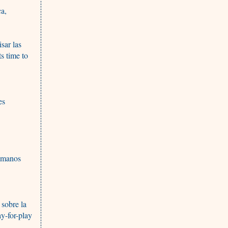
ca,
sar las
s time to
es
humanos
 sobre la
y-for-play