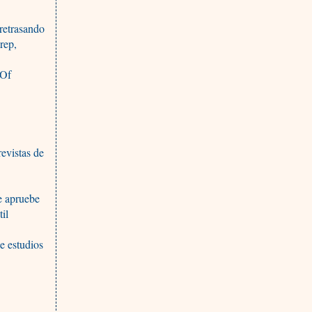
 retrasando
 rep,
(Of
revistas de
e apruebe
il
e estudios