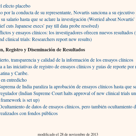
l efecto placebo
 por la conducta de su representante, Novartis sanciona a su ejecutivo
 su salario hasta que se aclare la investigación (Worried about Novartis’
ef cuts Japanese execs’ pay till data probe resolved)
lictos y ensayos clínicos: los investigadores ofrecen nuevos resultados 
nd clinical trials: Researchers report new results)
n, Registro y Diseminación de Resultados
erto, transparencia y calidad de la información de los ensayos clínicos
 a las iniciativas de registro de ensayos clínicos y guías de reporte por 
atina y Caribe.
 en entredicho
uprema de India paraliza la aprobación de ensayos clínicos hasta que s
egulador (Indian Supreme Court halts approval of new clinical trials unt
 framework is set up)
 Ocultamiento de datos de ensayos clínicos, pero también ocultamiento d
 realizados con fondos públicos
modificado el 28 de noviembre de 2013