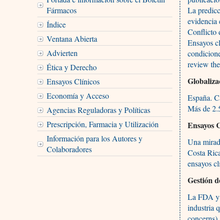
Fármacos
La predicc
evidencia 
Índice
Conflicto 
Ventana Abierta
Ensayos cl
Advierten
condicione
review th
Ética y Derecho
Globaliza
Ensayos Clínicos
Economía y Acceso
España. Ca
Más de 2.5
Agencias Reguladoras y Políticas
Prescripción, Farmacia y Utilización
Ensayos C
Información para los Autores y
Una mirada
Colaboradores
Costa Rica
ensayos cl
Gestión d
La FDA y l
industria 
concerns)