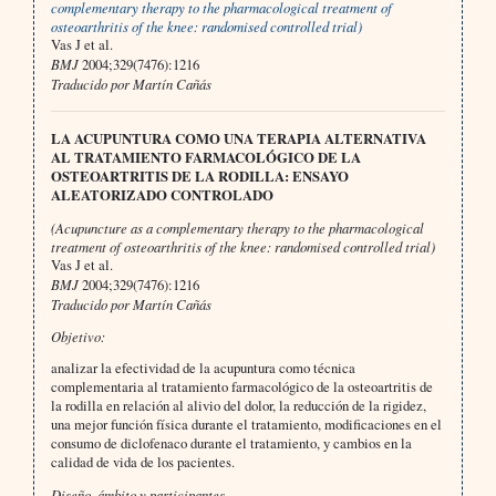
complementary therapy to the pharmacological treatment of
osteoarthritis of the knee: randomised controlled trial)
Vas J et al.
BMJ
2004;329(7476):1216
Traducido por Martín Cañás
LA ACUPUNTURA COMO UNA TERAPIA ALTERNATIVA
AL TRATAMIENTO FARMACOLÓGICO DE LA
OSTEOARTRITIS DE LA RODILLA: ENSAYO
ALEATORIZADO CONTROLADO
(Acupuncture as a complementary therapy to the pharmacological
treatment of osteoarthritis of the knee: randomised controlled trial)
Vas J et al.
BMJ
2004;329(7476):1216
Traducido por Martín Cañás
Objetivo:
analizar la efectividad de la acupuntura como técnica
complementaria al tratamiento farmacológico de la osteoartritis de
la rodilla en relación al alivio del dolor, la reducción de la rigidez,
una mejor función física durante el tratamiento, modificaciones en el
consumo de diclofenaco durante el tratamiento, y cambios en la
calidad de vida de los pacientes.
Diseño, ámbito y participantes