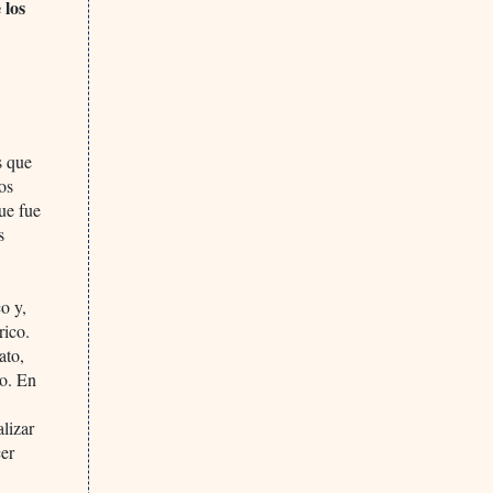
 los
s que
os
que fue
s
o y,
rico.
ato,
do. En
alizar
cer