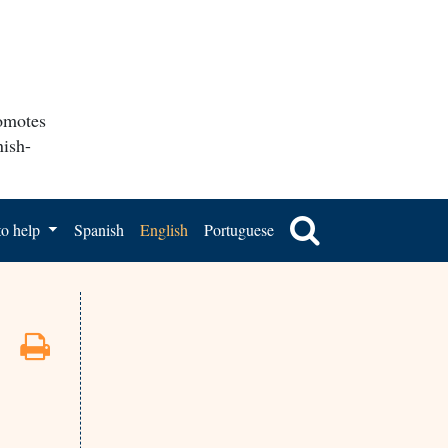
romotes
nish-
o help
Spanish
English
Portuguese