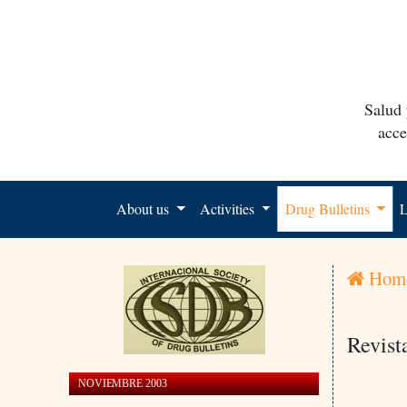
Salud 
acce
About us
Activities
Drug Bulletins
L
Hom
Revist
NOVIEMBRE 2003