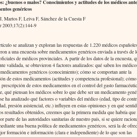
s: ¿buenos o malos? Conocimientos y actitudes de los médicos ante
entos genéricos
J, Martos F, Leiva F, Sánchez de la Cuesta F
t
2003;17(2):144-9
rtículo se analizan y exploran las respuestas de 1.220 médicos españole
ron a una encuesta sobre medicamentos genéricos enviada a través de l
oficiales de médicos provinciales. A partir de los datos de la encuesta, 
te validada, se obtuvieron 4 factores analizados: qué saben los médico
s medicamentos genéricos (conocimiento); cómo se comportan ante la
ión de estos medicamentos (actitudes y competencia profesional); cómo
la prescripción de estos medicamentos en el control del gasto farmacéutic
te, qué piensan los médicos sobre lo que debe ser un medicamento gené
e ha analizado qué factores o variables del médico (edad, tipo de contr
dad, presión asistencial, etc.) influyen en estas opiniones y en qué senti
los resultados obtenidos, creemos que la primera medida que habría que
or parte de las autoridades sanitarias de nuestro país, si se quiere racion
mediante una buena política de medicamentos genéricos, será la de ofre
or formación e información (clara e independiente) de lo que son las