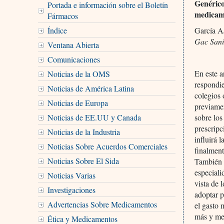
Genérico
Portada e información sobre el Boletín
medicam
Fármacos
Índice
García A
Gac Sani
Ventana Abierta
Comunicaciones
En este a
Noticias de la OMS
respondie
Noticias de América Latina
colegios 
Noticias de Europa
previamen
Noticias de EE.UU y Canada
sobre lo
prescripc
Noticias de la Industria
influirá 
Noticias Sobre Acuerdos Comerciales
finalmen
Noticias Sobre El Sida
También s
especiali
Noticias Varias
vista de 
Investigaciones
adoptar p
Advertencias Sobre Medicamentos
el gasto 
más y mej
Ética y Medicamentos