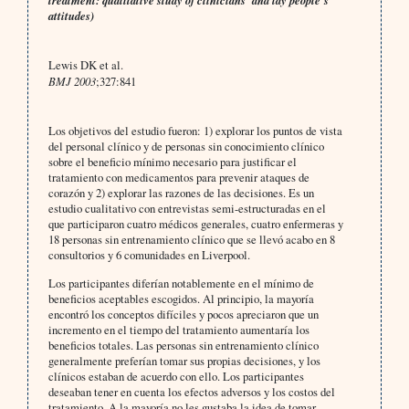
treatment: qualitative study of clinicians’ and lay people’s
attitudes)
Lewis DK et al.
BMJ 2003
;327:841
Los objetivos del estudio fueron: 1) explorar los puntos de vista
del personal clínico y de personas sin conocimiento clínico
sobre el beneficio mínimo necesario para justificar el
tratamiento con medicamentos para prevenir ataques de
corazón y 2) explorar las razones de las decisiones. Es un
estudio cualitativo con entrevistas semi-estructuradas en el
que participaron cuatro médicos generales, cuatro enfermeras y
18 personas sin entrenamiento clínico que se llevó acabo en 8
consultorios y 6 comunidades en Liverpool.
Los participantes diferían notablemente en el mínimo de
beneficios aceptables escogidos. Al principio, la mayoría
encontró los conceptos difíciles y pocos apreciaron que un
incremento en el tiempo del tratamiento aumentaría los
beneficios totales. Las personas sin entrenamiento clínico
generalmente preferían tomar sus propias decisiones, y los
clínicos estaban de acuerdo con ello. Los participantes
deseaban tener en cuenta los efectos adversos y los costos del
tratamiento. A la mayoría no les gustaba la idea de tomar