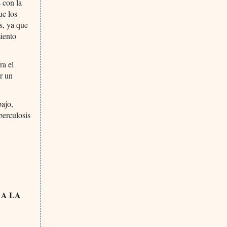
 con la
ue los
s, ya que
miento
ra el
r un
ajo,
berculosis
 A LA