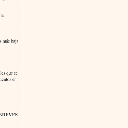
 la
as más baja
les que se
güentos en
 BREVES