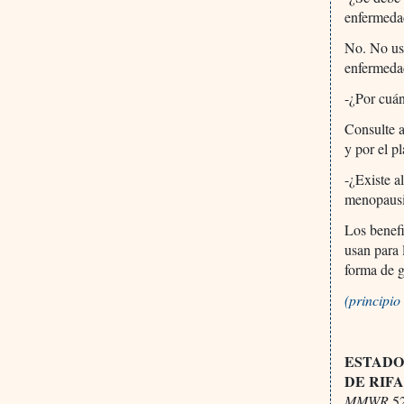
enfermeda
No. No use
enfermeda
-¿Por cuá
Consulte a
y por el p
-¿Existe a
menopaus
Los benefi
usan para 
forma de g
(principi
ESTADO
DE RIF
MMWR
52