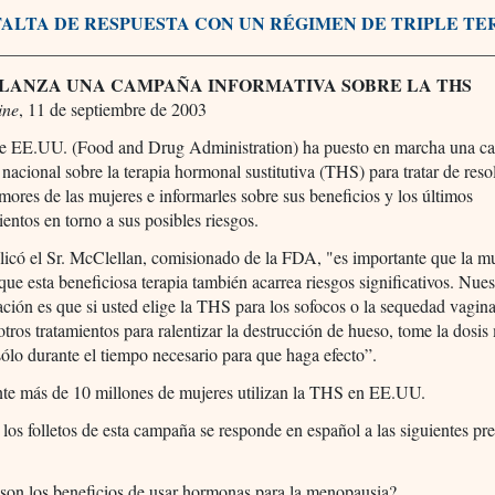
FALTA DE RESPUESTA CON UN RÉGIMEN DE TRIPLE TE
________________________________________________________
 LANZA UNA CAMPAÑA INFORMATIVA SOBRE LA THS
ine
, 11 de septiembre de 2003
 EE.UU. (Food and Drug Administration) ha puesto en marcha una c
nacional sobre la terapia hormonal sustitutiva (THS) para tratar de resol
mores de las mujeres e informarles sobre sus beneficios y los últimos
entos en torno a sus posibles riesgos.
icó el Sr. McClellan, comisionado de la FDA, "es importante que la mu
que esta beneficiosa terapia también acarrea riesgos significativos. Nues
ión es que si usted elige la THS para los sofocos o la sequedad vaginal
 otros tratamientos para ralentizar la destrucción de hueso, tome la dosis
sólo durante el tiempo necesario para que haga efecto”.
te más de 10 millones de mujeres utilizan la THS en EE.UU.
los folletos de esta campaña se responde en español a las siguientes pr
son los beneficios de usar hormonas para la menopausia?