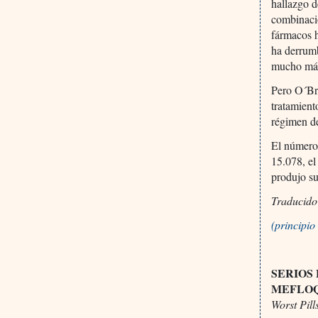
hallazgo d
combinació
fármacos h
ha derrumb
mucho más 
Pero O´Bri
tratamient
régimen d
El número
15.078, el
produjo su
Traducido
(principi
SERIOS
MEFLOQ
Worst Pill