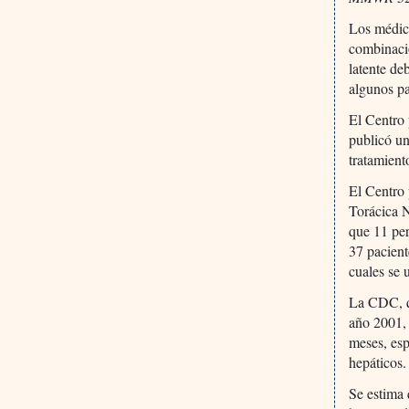
Los médico
combinació
latente de
algunos pa
El Centro 
publicó un
tratamient
El Centro
Torácica N
que 11 per
37 pacient
cuales se 
La CDC, qu
año 2001, 
meses, es
hepáticos.
Se estima 