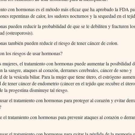
ento con hormonas es el método más eficaz que ha aprobado la FDA par
iones repentinas de calor, los sudores nocturnos y la sequedad en el teji
as pueden reducir la probabilidad de que se le debiliten y fracturen lo
dad (osteoporosis).
as también pueden reducir el riesgo de tener cáncer de colon.
on los riesgos de usar hormonas?
 mujeres, el tratamiento con hormonas puede aumentar la posibilidad d
n la sangre, ataques al corazón, derrames cerebrales, cáncer de seno y
 de la vesícula biliar. Para la mujer que tiene útero, el estrógeno aumen
d de tener cáncer de endometrio (cáncer en el tejido que recubre el útero
de la progestina disminuye tal riesgo.
usar el tratamiento con hormonas para proteger al corazón y evitar der
?
 el tratamiento con hormonas para prevenir ataques al corazón o derr
.
usar el tratamiento con hormonas para evitar la pérdida de la memoria o