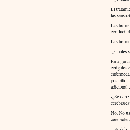
El tratami
las sensac
Las hormon
con facili
Las hormon
-¿Cuáles s
En algunas
coágulos e
enfermedad
posibilida
adicional 
-¿Se debe 
cerebrales
No. No use
cerebrales
-¿Se debe 