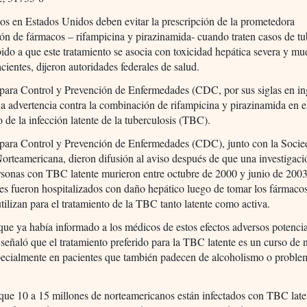
s en Estados Unidos deben evitar la prescripción de la prometedora
n de fármacos – rifampicina y pirazinamida- cuando traten casos de tu
bido a que este tratamiento se asocia con toxicidad hepática severa y mu
cientes, dijeron autoridades federales de salud.
para Control y Prevención de Enfermedades (CDC, por sus siglas en in
a advertencia contra la combinación de rifampicina y pirazinamida en e
o de la infección latente de la tuberculosis (TBC).
 para Control y Prevención de Enfermedades (CDC), junto con la Soci
orteamericana, dieron difusión al aviso después de que una investigaci
sonas con TBC latente murieron entre octubre de 2000 y junio de 2003
es fueron hospitalizados con daño hepático luego de tomar los fármacos
utilizan para el tratamiento de la TBC tanto latente como activa.
e ya había informado a los médicos de estos efectos adversos potencia
señaló que el tratamiento preferido para la TBC latente es un curso de 
pecialmente en pacientes que también padecen de alcoholismo o proble
que 10 a 15 millones de norteamericanos están infectados con TBC late