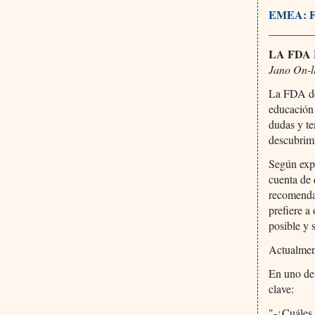
EMEA: 
________
LA FDA
Jano On-l
La FDA de
educación 
dudas y te
descubrimi
Según expl
cuenta de 
recomendac
prefiere a
posible y 
Actualmen
En uno de 
clave:
"-¿Cuáles 