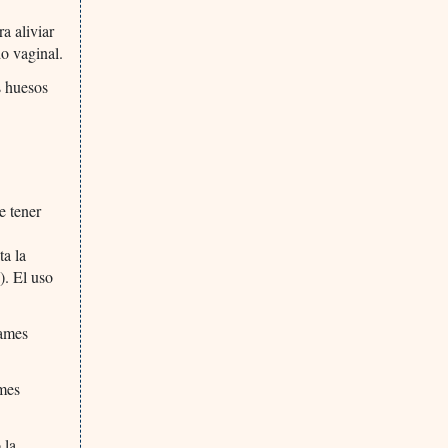
a aliviar
do vaginal.
s huesos
e tener
ta la
). El uso
rames
ames
 la