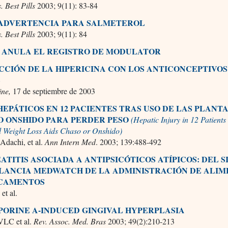
s. Best Pills
2003; 9(11): 83-84
ADVERTENCIA PARA SALMETEROL
s. Best Pills
2003; 9(11): 84
 ANULA EL REGISTRO DE MODULATOR
CCIÓN DE LA HIPERICINA CON LOS ANTICONCEPTIVOS
S
ine,
17 de septiembre de 2003
HEPÁTICOS EN 12 PACIENTES TRAS USO DE LAS PLANT
O ONSHIDO PARA PERDER PESO
(Hepatic Injury in 12 Patients
l Weight Loss Aids Chaso or Onshido)
Adachi, et al.
Ann Intern Med
. 2003; 139:488-492
ATITIS ASOCIADA A ANTIPSICÓTICOS ATÍPICOS: DEL 
ILANCIA MEDWATCH DE LA ADMINISTRACIÓN DE ALI
ICAMENTOS
et al.
PORINE A-INDUCED GINGIVAL HYPERPLASIA
VLC et al.
Rev. Assoc. Med. Bras
2003; 49(2):210-213