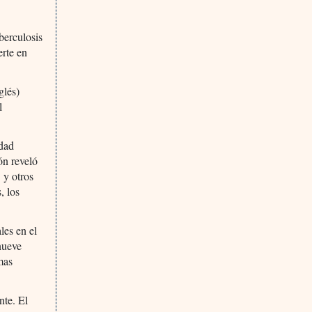
berculosis
erte en
glés)
l
edad
ón reveló
 y otros
, los
les en el
nueve
mas
nte. El