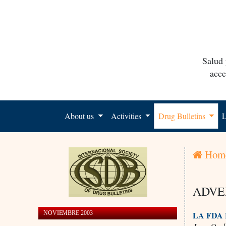
Salud 
acce
About us
Activities
Drug Bulletins
L
Hom
ADVE
NOVIEMBRE 2003
LA FDA