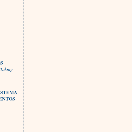
AS
 Taking
SISTEMA
MENTOS