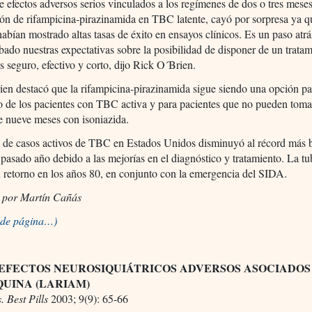
e efectos adversos serios vinculados a los regímenes de dos o tres meses
n de rifampicina-pirazinamida en TBC latente, cayó por sorpresa ya q
abían mostrado altas tasas de éxito en ensayos clínicos. Es un paso atrá
ado nuestras expectativas sobre la posibilidad de disponer de un trata
seguro, efectivo y corto, dijo Rick O´Brien.
en destacó que la rifampicina-pirazinamida sigue siendo una opción pa
o de los pacientes con TBC activa y para pacientes que no pueden toma
e nueve meses con isoniazida.
 de casos activos de TBC en Estados Unidos disminuyó al récord más b
 pasado año debido a las mejorías en el diagnóstico y tratamiento. La tu
 retorno en los años 80, en conjunto con la emergencia del SIDA.
 por Martín Cañás
o de página…)
 EFECTOS NEUROSIQUIÁTRICOS ADVERSOS ASOCIADOS
UINA (LARIAM)
s. Best Pills
2003; 9(9): 65-66