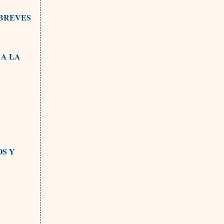
 BREVES
 A LA
OS Y