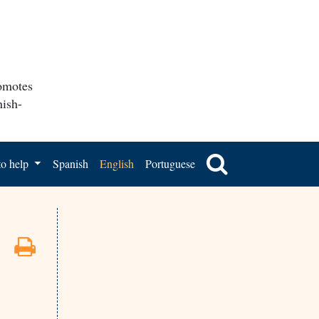
romotes
nish-
o help
Spanish
English
Portuguese