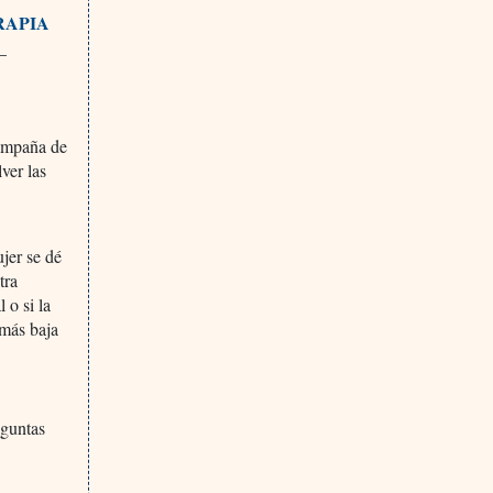
RAPIA
_
ampaña de
ver las
jer se dé
tra
 o si la
 más baja
eguntas