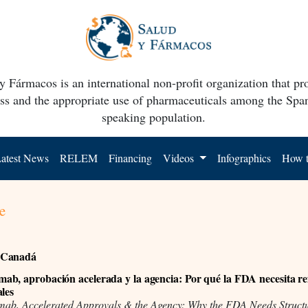
y Fármacos is an international non-profit organization that p
ss and the appropriate use of pharmaceuticals among the Spa
speaking population.
atest News
RELEM
Financing
Videos
Infographics
How t
e
 Canadá
b, aprobación acelerada y la agencia: Por qué la FDA necesita r
ales
ab, Accelerated Approvals & the Agency: Why the FDA Needs Struct