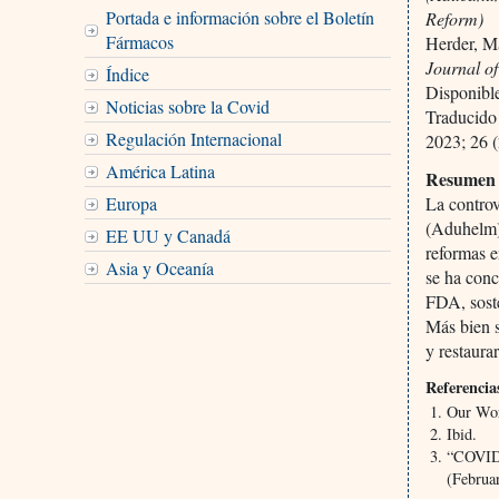
Portada e información sobre el Boletín
Reform)
Fármacos
Herder, M
Journal o
Índice
Disponib
Noticias sobre la Covid
Traducido
Regulación Internacional
2023; 26 (
América Latina
Resumen
Europa
La controv
(Aduhelm)
EE UU y Canadá
reformas e
Asia y Oceanía
se ha conc
FDA, soste
Más bien s
y restaura
Referencia
Our Wor
Ibid.
“COVID-
(Februa