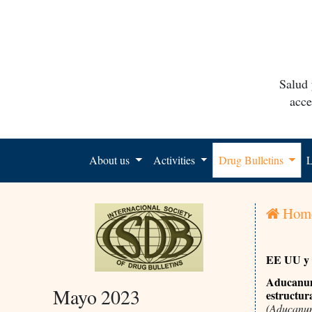
Salud 
acce
About us
Activities
Drug Bulletins
L
Hom
EE UU y
Aducanuma
Mayo 2023
estructur
(Aducanum