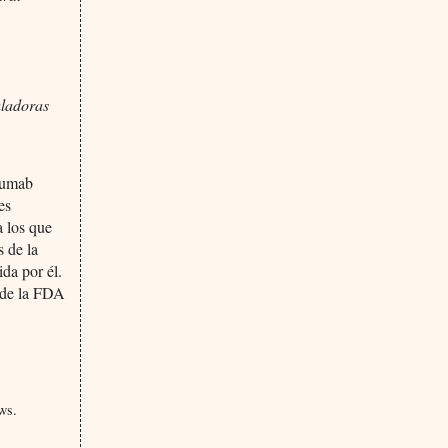
uladoras
anumab
es
a los que
s de la
da por él.
s de la FDA
ws.