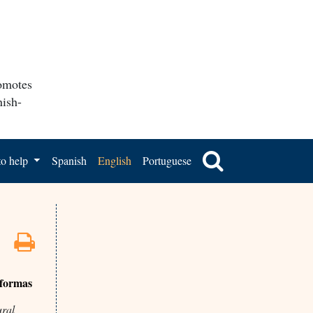
romotes
nish-
o help
Spanish
English
Portuguese
eformas
ural