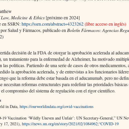
atthew
f Law, Medicine & Ethics
[próximo en 2024]
le en SSRN:
https://ssrn.com/abstract=4323262
(libre acceso en inglés)
 por Salud y Fármacos, publicado en
Boletín Fármacos: Agencias Reg
2)
ertida decisión de la FDA de otorgar la aprobación acelerada al aduc
, un tratamiento para la enfermedad de Alzheimer, ha motivado múltipl
n las políticas. Partiendo de una serie de casos de otros medicamentos, 
edido la aprobación acelerada, y de entrevistas a los funcionarios lídere
ngo que la reforma debe estar basada en el aducanumab, pero no defini
e necesitan reformas estructurales para redefinir las prioridades básica
r el compromiso del sistema de regulación con el rigor científico.
s
ld in Data,
https://ourworldindata.org/covid-vaccinations
19 Vaccination ‘Wildly Uneven and Unfair’: UN Secretary-General,” UN Ne
ry 17, 2021),
https://news.un.org/en/story/2021/02/1084962;“COVID-19