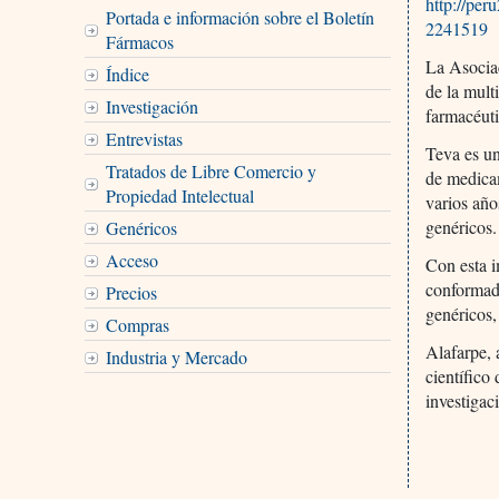
http://pe
Portada e información sobre el Boletín
2241519
Fármacos
La Asocia
Índice
de la mult
Investigación
farmacéuti
Entrevistas
Teva es un
Tratados de Libre Comercio y
de medica
Propiedad Intelectual
varios año
genéricos.
Genéricos
Acceso
Con esta i
conformada
Precios
genéricos,
Compras
Alafarpe, 
Industria y Mercado
científico
investigac