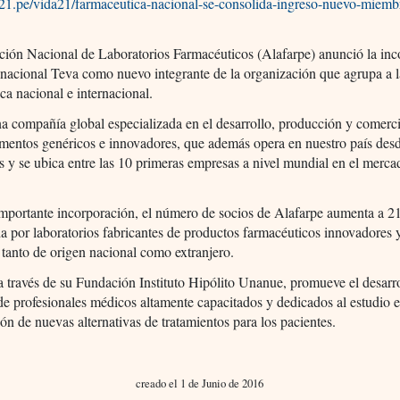
ru21.pe/vida21/farmaceutica-nacional-se-consolida-ingreso-nuevo-miemb
ción Nacional de Laboratorios Farmacéuticos (Alafarpe) anunció la inc
inacional Teva como nuevo integrante de la organización que agrupa a l
ca nacional e internacional.
a compañía global especializada en el desarrollo, producción y comerci
mentos genéricos e innovadores, que además opera en nuestro país des
s y se ubica entre las 10 primeras empresas a nivel mundial en el merca
mportante incorporación, el número de socios de Alafarpe aumenta a 21
 por laboratorios fabricantes de productos farmacéuticos innovadores 
 tanto de origen nacional como extranjero.
a través de su Fundación Instituto Hipólito Unanue, promueve el desarr
 de profesionales médicos altamente capacitados y dedicados al estudio 
ión de nuevas alternativas de tratamientos para los pacientes.
creado el 1 de Junio de 2016