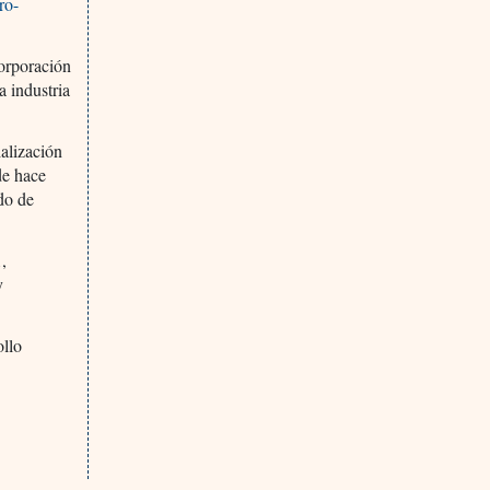
ro-
orporación
a industria
alización
de hace
do de
,
y
ollo
e