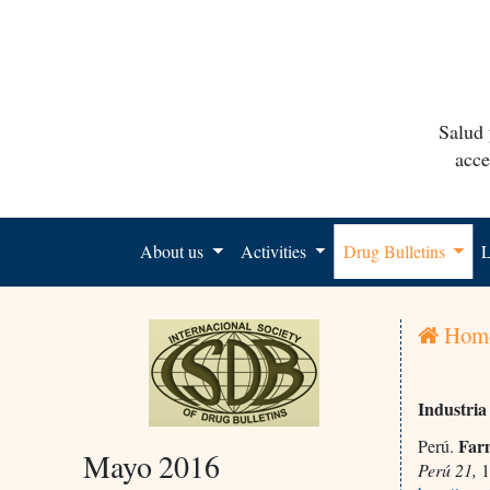
Salud 
acce
About us
Activities
Drug Bulletins
L
Hom
Industri
Farm
Perú.
Mayo 2016
Perú 21,
1