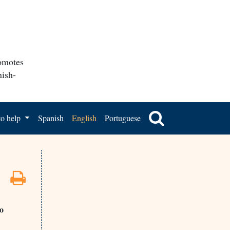
romotes
nish-
o help
Spanish
English
Portuguese
ro