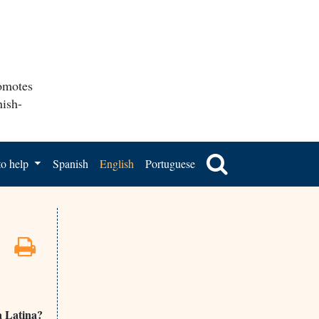
romotes
nish-
o help
Spanish
English
Portuguese
a Latina?