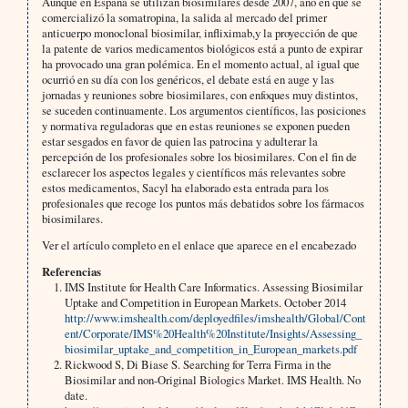
Aunque en España se utilizan biosimilares desde 2007, año en que se
comercializó la somatropina, la salida al mercado del primer
anticuerpo monoclonal biosimilar, infliximab,y la proyección de que
la patente de varios medicamentos biológicos está a punto de expirar
ha provocado una gran polémica. En el momento actual, al igual que
ocurrió en su día con los genéricos, el debate está en auge y las
jornadas y reuniones sobre biosimilares, con enfoques muy distintos,
se suceden continuamente. Los argumentos científicos, las posiciones
y normativa reguladoras que en estas reuniones se exponen pueden
estar sesgados en favor de quien las patrocina y adulterar la
percepción de los profesionales sobre los biosimilares. Con el fin de
esclarecer los aspectos legales y científicos más relevantes sobre
estos medicamentos, Sacyl ha elaborado esta entrada para los
profesionales que recoge los puntos más debatidos sobre los fármacos
biosimilares.
Ver el artículo completo en el enlace que aparece en el encabezado
Referencias
IMS Institute for Health Care Informatics. Assessing Biosimilar
Uptake and Competition in European Markets. October 2014
http://www.imshealth.com/deployedfiles/imshealth/Global/Cont
ent/Corporate/IMS%20Health%20Institute/Insights/Assessing_
biosimilar_uptake_and_competition_in_European_markets.pdf
Rickwood S, Di Biase S. Searching for Terra Firma in the
Biosimilar and non-Original Biologics Market. IMS Health. No
date.