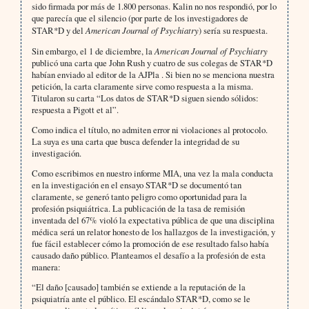
sido firmada por más de 1.800 personas. Kalin no nos respondió, por lo
que parecía que el silencio (por parte de los investigadores de
STAR*D y del
American Journal of Psychiatry
) sería su respuesta.
Sin embargo, el 1 de diciembre, la
American Journal of Psychiatry
publicó una carta que John Rush y cuatro de sus colegas de STAR*D
habían enviado al editor de la AJPla . Si bien no se menciona nuestra
petición, la carta claramente sirve como respuesta a la misma.
Titularon su carta “Los datos de STAR*D siguen siendo sólidos:
respuesta a Pigott et al”.
Como indica el título, no admiten error ni violaciones al protocolo.
La suya es una carta que busca defender la integridad de su
investigación.
Como escribimos en nuestro informe MIA, una vez la mala conducta
en la investigación en el ensayo STAR*D se documentó tan
claramente, se generó tanto peligro como oportunidad para la
profesión psiquiátrica. La publicación de la tasa de remisión
inventada del 67% violó la expectativa pública de que una disciplina
médica será un relator honesto de los hallazgos de la investigación, y
fue fácil establecer cómo la promoción de ese resultado falso había
causado daño público. Planteamos el desafío a la profesión de esta
manera:
“El daño [causado] también se extiende a la reputación de la
psiquiatría ante el público. El escándalo STAR*D, como se le