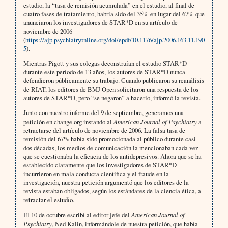
estudio, la “tasa de remisión acumulada” en el estudio, al final de
cuatro fases de tratamiento, habría sido del 35% en lugar del 67% que
anunciaron los investigadores de STAR*D en su artículo de
noviembre de 2006
(
https://ajp.psychiatryonline.org/doi/epdf/10.1176/ajp.2006.163.11.190
5
).
Mientras Pigott y sus colegas deconstruían el estudio STAR*D
durante este período de 13 años, los autores de STAR*D nunca
defendieron públicamente su trabajo. Cuando publicaron su reanálisis
de RIAT, los editores de BMJ Open solicitaron una respuesta de los
autores de STAR*D, pero “se negaron” a hacerlo, informó la revista.
Junto con nuestro informe del 9 de septiembre, generamos una
petición en change.org instando al
American Journal of Psychiatry
a
retractarse del artículo de noviembre de 2006. La falsa tasa de
remisión del 67% había sido promocionada al público durante casi
dos décadas, los medios de comunicación la mencionaban cada vez
que se cuestionaba la eficacia de los antidepresivos. Ahora que se ha
establecido claramente que los investigadores de STAR*D
incurrieron en mala conducta científica y el fraude en la
investigación, nuestra petición argumentó que los editores de la
revista estaban obligados, según los estándares de la ciencia ética, a
retractar el estudio.
El 10 de octubre escribí al editor jefe del
American Journal of
Psychiatry
, Ned Kalin, informándole de nuestra petición, que había