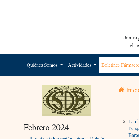
Una org
el 
Quiénes Somos
Actividades
Boletines Fármac
Inici
La ob
Febrero 2024
Persp
Baro
Portada e información sobre el Boletín